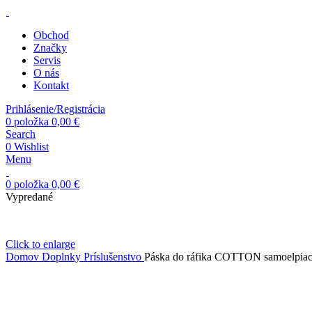
Obchod
Značky
Servis
O nás
Kontakt
Prihlásenie/Registrácia
0
položka
0,00
€
Search
0
Wishlist
Menu
0
položka
0,00
€
Vypredané
Click to enlarge
Domov
Doplnky
Príslušenstvo
Páska do ráfika COTTON samoelpia