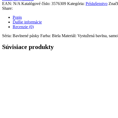
EAN:
N/A
Katalógové číslo:
3576309
Kategória:
Príslušenstvo
Znač
Share:
Popis
Ďalšie informácie
Recenzie (0)
Séria: Bavlnené pásky Farba: Biela Materiál: Vystužená bavlna, samo
Súvisiace produkty