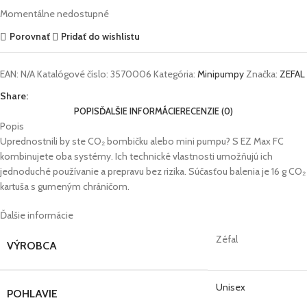
Momentálne nedostupné
Porovnať
Pridať do wishlistu
EAN:
N/A
Katalógové číslo:
3570006
Kategória:
Minipumpy
Značka:
ZEFAL
Share:
POPIS
ĎALŠIE INFORMÁCIE
RECENZIE (0)
Popis
Uprednostnili by ste CO₂ bombičku alebo mini pumpu? S EZ Max FC
kombinujete oba systémy. Ich technické vlastnosti umožňujú ich
jednoduché používanie a prepravu bez rizika. Súčasťou balenia je 16 g CO₂
kartuša s gumeným chráničom.
Ďalšie informácie
Zéfal
VÝROBCA
Unisex
POHLAVIE