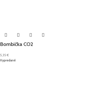
Bombička CO2
5,35
€
Vypredané