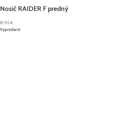
Nosič RAIDER F predný
81,95
€
Vypredané