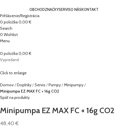
OBCHOD
ZNAČKY
SERVIS
O NÁS
KONTAKT
Prihlásenie/Registrácia
0
položka
0,00
€
Search
0
Wishlist
Menu
0
položka
0,00
€
Vypredané
Click to enlarge
Domov
Doplnky
Servis
Pumpy
Minipumpy
Minipumpa EZ MAX FC + 16g CO2
Späť na produkty
Minipumpa EZ MAX FC + 16g CO2
48,40
€