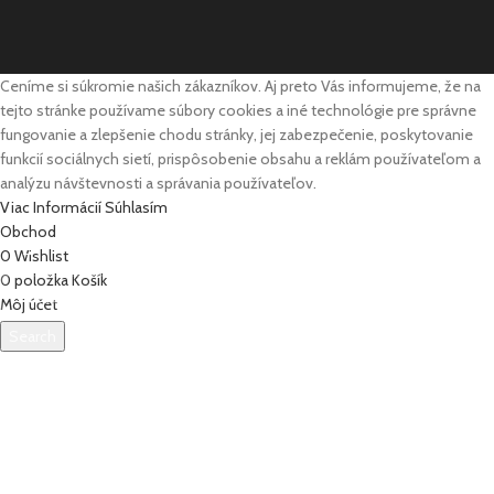
Ceníme si súkromie našich zákazníkov. Aj preto Vás informujeme, že na
tejto stránke používame súbory cookies a iné technológie pre správne
fungovanie a zlepšenie chodu stránky, jej zabezpečenie, poskytovanie
funkcií sociálnych sietí, prispôsobenie obsahu a reklám používateľom a
analýzu návštevnosti a správania používateľov.
Viac Informácií
Súhlasím
Obchod
0
Wishlist
0
položka
Košík
Môj účet
Search
Začnite písať, aby sa zobrazili produkty, ktoré hľadáte.