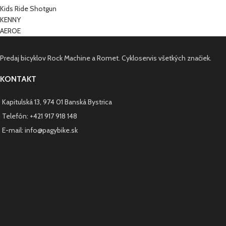
Kids Ride Shotgun
KENNY
AEROE
Predaj bicyklov Rock Machine a Romet. Cykloservis všetkých značiek.
KONTAKT
Kapitulská 13, 974 01 Banská Bystrica
Telefón: +421 917 918 148
E-mail: info@pagybike.sk