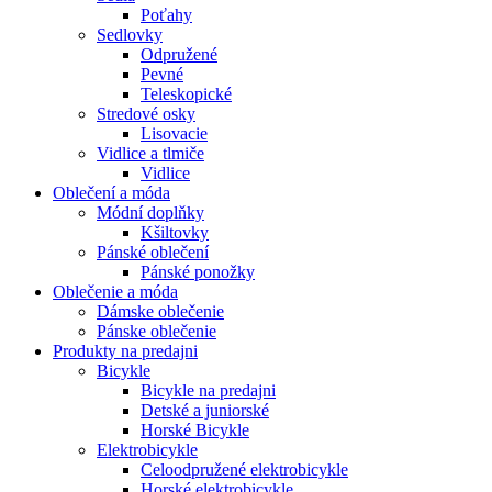
Poťahy
Sedlovky
Odpružené
Pevné
Teleskopické
Stredové osky
Lisovacie
Vidlice a tlmiče
Vidlice
Oblečení a móda
Módní doplňky
Kšiltovky
Pánské oblečení
Pánské ponožky
Oblečenie a móda
Dámske oblečenie
Pánske oblečenie
Produkty na predajni
Bicykle
Bicykle na predajni
Detské a juniorské
Horské Bicykle
Elektrobicykle
Celoodpružené elektrobicykle
Horské elektrobicykle