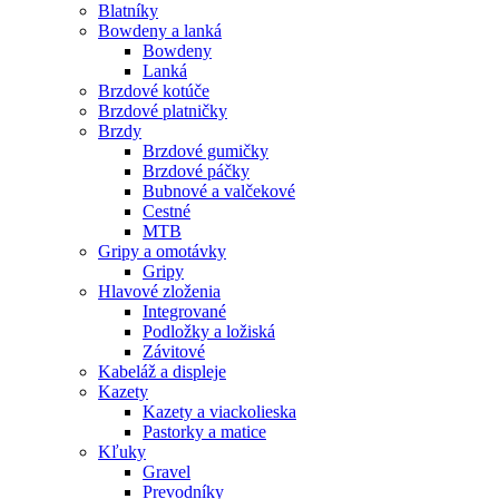
Blatníky
Bowdeny a lanká
Bowdeny
Lanká
Brzdové kotúče
Brzdové platničky
Brzdy
Brzdové gumičky
Brzdové páčky
Bubnové a valčekové
Cestné
MTB
Gripy a omotávky
Gripy
Hlavové zloženia
Integrované
Podložky a ložiská
Závitové
Kabeláž a displeje
Kazety
Kazety a viackolieska
Pastorky a matice
Kľuky
Gravel
Prevodníky