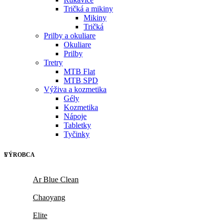
Tričká a mikiny
Mikiny
Tričká
Prilby a okuliare
Okuliare
Prilby
Tretry
MTB Flat
MTB SPD
Výživa a kozmetika
Gély
Kozmetika
Nápoje
Tabletky
Tyčinky
VÝROBCA
Ar Blue Clean
Chaoyang
Elite