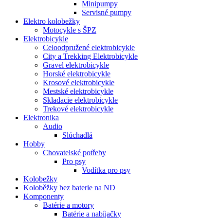
Minipumpy
Servisné pumpy
Elektro kolobežky
Motocykle s ŠPZ
Elektrobicykle
Celoodpružené elektrobicykle
City a Trekking Elektrobicykle
Gravel elektrobicykle
Horské elektrobicykle
Krosové elektrobicykle
Mestské elektrobicykle
Skladacie elektrobicykle
Trekové elektrobicykle
Elektronika
Audio
Slúchadlá
Hobby
Chovatelské potřeby
Pro psy
Vodítka pro psy
Kolobežky
Koloběžky bez baterie na ND
Komponenty
Batérie a motory
Batérie a nabíjačky