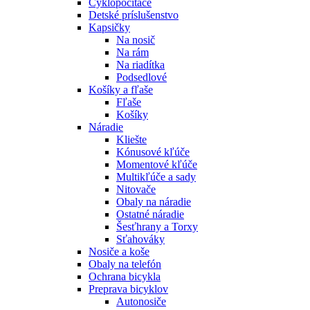
Cyklopočítače
Detské príslušenstvo
Kapsičky
Na nosič
Na rám
Na riadítka
Podsedlové
Košíky a fľaše
Fľaše
Košíky
Náradie
Kliešte
Kónusové kľúče
Momentové kľúče
Multikľúče a sady
Nitovače
Obaly na náradie
Ostatné náradie
Šesťhrany a Torxy
Sťahováky
Nosiče a koše
Obaly na telefón
Ochrana bicykla
Preprava bicyklov
Autonosiče