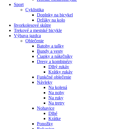
Sport
Cyklistika
Doplnky na bicykel
Držáky na kolo
štvorkolesové skútre
Trekové a mestské bicykle
Výbava jazdca
Oblečenie
Batohy a tašky
Bundy a vesty
Čiapky a nákrčníky
Dresy a kombinézy
Dlhý rukáv
Krátky rukáv
Funkčné oblečenie
Návleky
Na kolená
Na nohy
Na ruky
Na tretry
Nohavice
Dlhé
Krátke
Ponožky
Rukavice