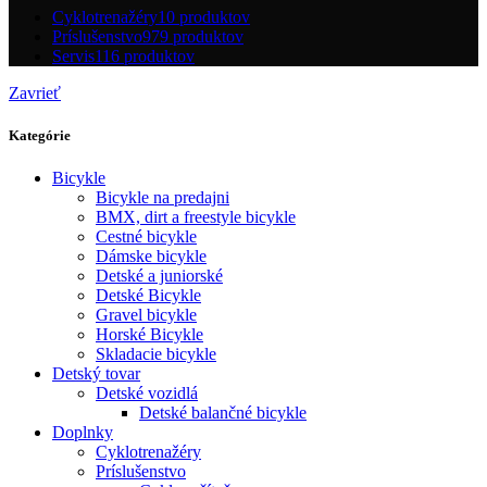
Cyklotrenažéry
10 produktov
Príslušenstvo
979 produktov
Servis
116 produktov
Zavrieť
Kategórie
Bicykle
Bicykle na predajni
BMX, dirt a freestyle bicykle
Cestné bicykle
Dámske bicykle
Detské a juniorské
Detské Bicykle
Gravel bicykle
Horské Bicykle
Skladacie bicykle
Detský tovar
Detské vozidlá
Detské balančné bicykle
Doplnky
Cyklotrenažéry
Príslušenstvo