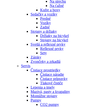
Na strechu
Na ťažné
Kufre a boxy
Sedačky a vozíky
Predné
Vozíky
Zadné
Stojany a držiaky
Držiaky na bicykel
Stojany na bicykel
Svetlá a reflexné prvky
Reflexné prvky
Sety
Zámky
Zvončeky a zrkadlá
Servis
Čistiace prostriedky
Čistiace náradie
Čistiace prípravky
Tlakové čističe
Lepenia a tmely
Mazivá, pasty a kvapaliny
Montážne stojany
Pumpy
CO2 pumpy