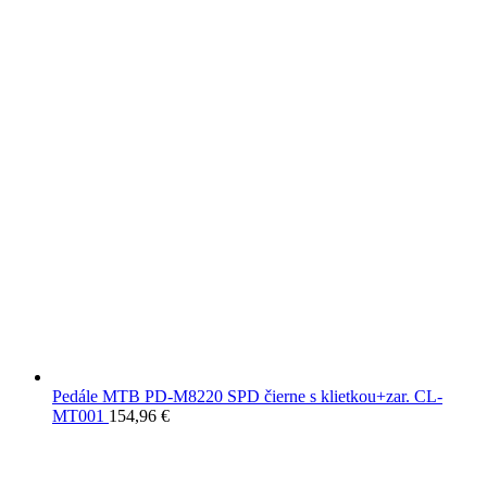
Pedále MTB PD-M8220 SPD čierne s klietkou+zar. CL-
MT001
154,96
€