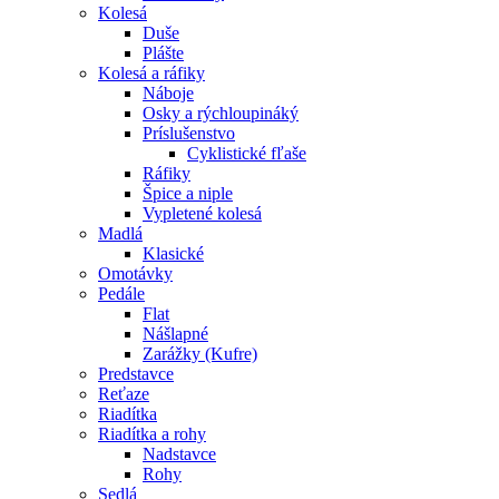
Kolesá
Duše
Plášte
Kolesá a ráfiky
Náboje
Osky a rýchloupináký
Príslušenstvo
Cyklistické fľaše
Ráfiky
Špice a niple
Vypletené kolesá
Madlá
Klasické
Omotávky
Pedále
Flat
Nášlapné
Zarážky (Kufre)
Predstavce
Reťaze
Riadítka
Riadítka a rohy
Nadstavce
Rohy
Sedlá