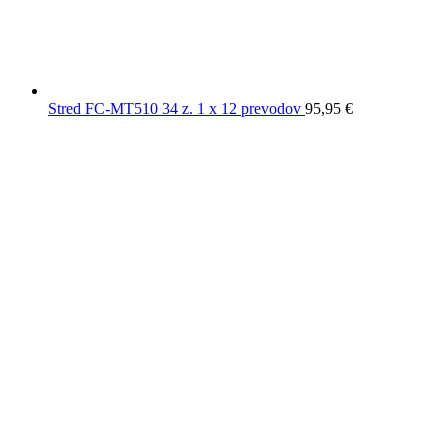
Stred FC-MT510 34 z. 1 x 12 prevodov
95,95
€