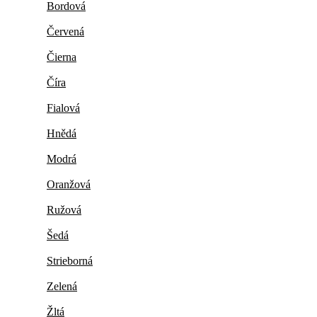
Bordová
Červená
Čierna
Číra
Fialová
Hnědá
Modrá
Oranžová
Ružová
Šedá
Strieborná
Zelená
Žltá