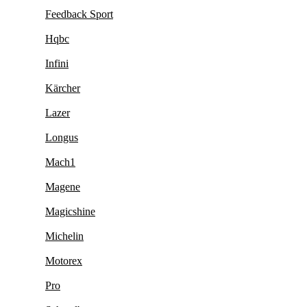
Feedback Sport
Hqbc
Infini
Kärcher
Lazer
Longus
Mach1
Magene
Magicshine
Michelin
Motorex
Pro