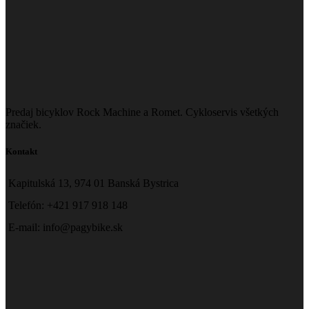
Predaj bicyklov Rock Machine a Romet. Cykloservis všetkých
značiek.
Kontakt
Kapitulská 13, 974 01 Banská Bystrica
Telefón: +421 917 918 148
E-mail: info@pagybike.sk