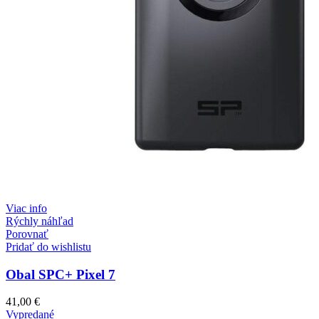
Viac info
Rýchly náhľad
Porovnať
Pridať do wishlistu
Obal SPC+ Pixel 7
41,00
€
Vypredané