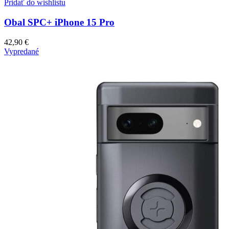
Pridať do wishlistu
Obal SPC+ iPhone 15 Pro
42,90
€
Vypredané