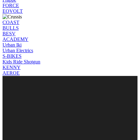
FORCE
EOVOLT
COAST
BULLS
BESV
ACADEMY
Urban Iki
Urban Electrics
S-BIKES
Kids Ride Shotgun
KENNY
AEROE