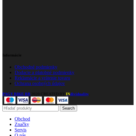
Informácie
Obchodné podmienky
Dodacie a platobné podmienky
Reklamácie a vrátenie tovaru
Ochrana osobných údajov
PAGY BIKE BB
2020 CREATED BY
dividuality
.
IN
Search
Obchod
Značky
Servis
O nás