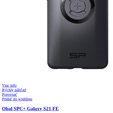
Viac info
Rýchly náhľad
Porovnať
Pridať do wishlistu
Obal SPC+ Galaxy S21 FE