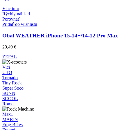
Viac info
Rýchly náhľad
Porovnať
Pridať do wishlistu
Obal WEATHER iPhone 15-14+/14-12 Pro Max
20,49
€
ZEFAL
Vici
UTO
Torpado
Tiny Rock
Super Soco
SUNN
SCOOL
Romet
Max1
MARIN
Frog Bikes
Frappé