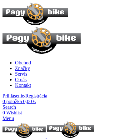
Obchod
Značky
Servis
O nás
Kontakt
Prihlásenie/Registrácia
0
položka
0,00
€
Search
0
Wishlist
Menu