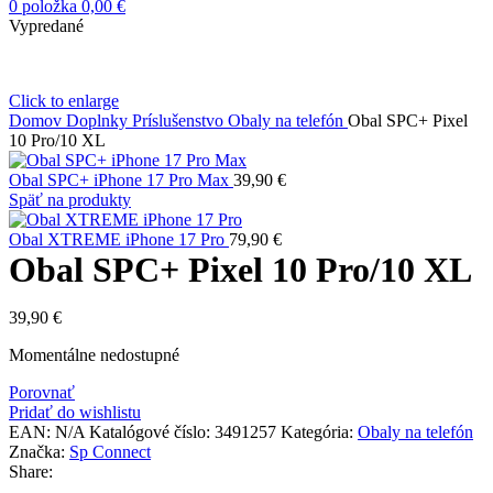
0
položka
0,00
€
Vypredané
Click to enlarge
Domov
Doplnky
Príslušenstvo
Obaly na telefón
Obal SPC+ Pixel
10 Pro/10 XL
Obal SPC+ iPhone 17 Pro Max
39,90
€
Späť na produkty
Obal XTREME iPhone 17 Pro
79,90
€
Obal SPC+ Pixel 10 Pro/10 XL
39,90
€
Momentálne nedostupné
Porovnať
Pridať do wishlistu
EAN:
N/A
Katalógové číslo:
3491257
Kategória:
Obaly na telefón
Značka:
Sp Connect
Share: