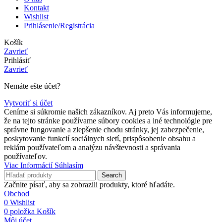
Kontakt
Wishlist
Prihlásenie/Registrácia
Košík
Zavrieť
Prihlásiť
Zavrieť
Nemáte ešte účet?
Vytvoriť si účet
Ceníme si súkromie našich zákazníkov. Aj preto Vás informujeme,
že na tejto stránke používame súbory cookies a iné technológie pre
správne fungovanie a zlepšenie chodu stránky, jej zabezpečenie,
poskytovanie funkcií sociálnych sietí, prispôsobenie obsahu a
reklám používateľom a analýzu návštevnosti a správania
používateľov.
Viac
Viac Informácií
Súhlasím
Informácií
Search
Začnite písať, aby sa zobrazili produkty, ktoré hľadáte.
Obchod
0
Wishlist
0
položka
Košík
Môj účet