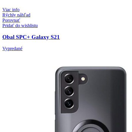
Viac info
Rýchly náhľad
Porovnať
Pridať do wishlistu
Obal SPC+ Galaxy S21
Vypredané