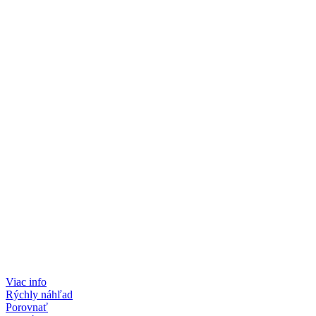
Viac info
Rýchly náhľad
Porovnať