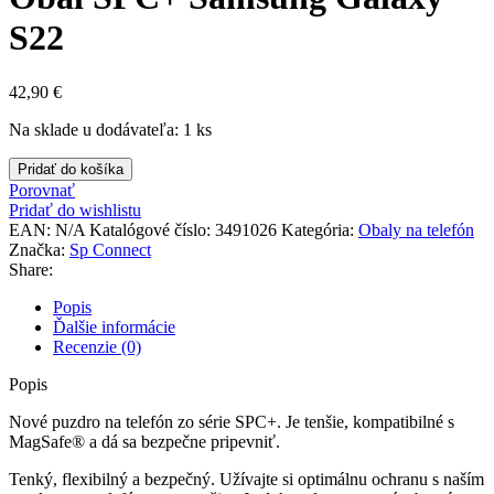
S22
42,90
€
Na sklade u dodávateľa: 1 ks
množstvo
Pridať do košíka
Obal
Porovnať
SPC+
Pridať do wishlistu
Samsung
EAN:
N/A
Katalógové číslo:
3491026
Kategória:
Obaly na telefón
Galaxy
Značka:
Sp Connect
S22
Share:
Popis
Ďalšie informácie
Recenzie (0)
Popis
Nové puzdro na telefón zo série SPC+. Je tenšie, kompatibilné s
MagSafe® a dá sa bezpečne pripevniť.
Tenký, flexibilný a bezpečný. Užívajte si optimálnu ochranu s naším