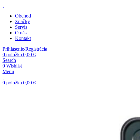
Obchod
Značky
Servis
O nás
Kontakt
Prihlásenie/Registrácia
0
položka
0,00
€
Search
0
Wishlist
Menu
0
položka
0,00
€