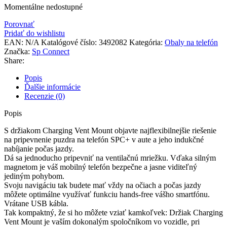
Momentálne nedostupné
Porovnať
Pridať do wishlistu
EAN:
N/A
Katalógové číslo:
3492082
Kategória:
Obaly na telefón
Značka:
Sp Connect
Share:
Popis
Ďalšie informácie
Recenzie (0)
Popis
S držiakom Charging Vent Mount objavte najflexibilnejšie riešenie
na pripevnenie puzdra na telefón SPC+ v aute a jeho indukčné
nabíjanie počas jazdy.
Dá sa jednoducho pripevniť na ventilačnú mriežku. Vďaka silným
magnetom je váš mobilný telefón bezpečne a jasne viditeľný
jediným pohybom.
Svoju navigáciu tak budete mať vždy na očiach a počas jazdy
môžete optimálne využívať funkciu hands-free vášho smartfónu.
Vrátane USB kábla.
Tak kompaktný, že si ho môžete vziať kamkoľvek: Držiak Charging
Vent Mount je vaším dokonalým spoločníkom vo vozidle, pri