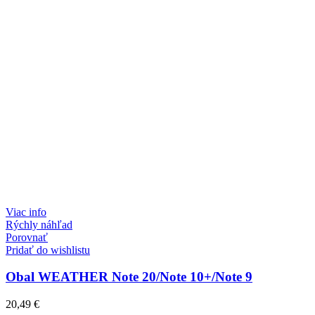
Viac info
Rýchly náhľad
Porovnať
Pridať do wishlistu
Obal WEATHER Note 20/Note 10+/Note 9
20,49
€