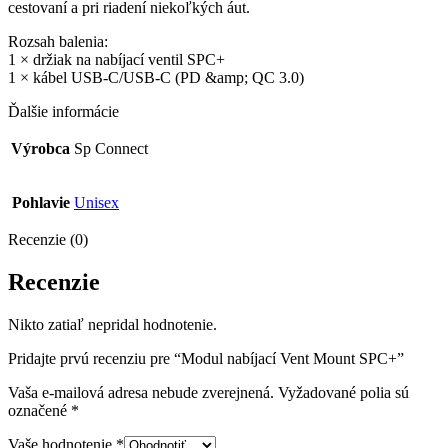
cestovaní a pri riadení niekoľkých áut.
Rozsah balenia:
1 × držiak na nabíjací ventil SPC+
1 × kábel USB-C/USB-C (PD &amp; QC 3.0)
Ďalšie informácie
Výrobca
Sp Connect
Pohlavie
Unisex
Recenzie (0)
Recenzie
Nikto zatiaľ nepridal hodnotenie.
Pridajte prvú recenziu pre “Modul nabíjací Vent Mount SPC+”
Vaša e-mailová adresa nebude zverejnená.
Vyžadované polia sú
označené
*
Vaše hodnotenie
*