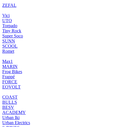
ZEFAL
Vici
UTO
Torpado
Tiny Rock
Super Soco
SUNN
SCOOL
Romet
Max1
MARIN
Frog Bikes
Frappé
FORCE
EOVOLT
COAST
BULLS
BESV
ACADEMY
Urban Iki
Urban Electrics