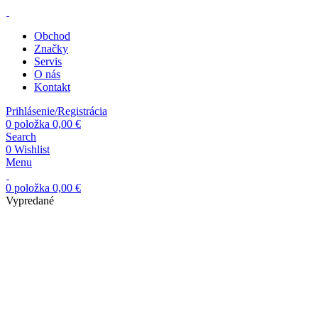
Obchod
Značky
Servis
O nás
Kontakt
Prihlásenie/Registrácia
0
položka
0,00
€
Search
0
Wishlist
Menu
0
položka
0,00
€
Vypredané