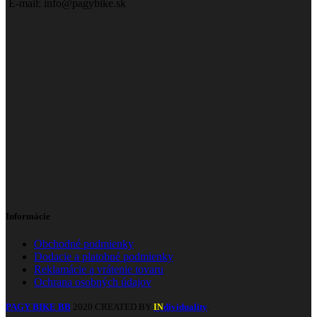
E-mail: info@pagybike.sk
Informácie
Obchodné podmienky
Dodacie a platobné podmienky
Reklamácie a vrátenie tovaru
Ochrana osobných údajov
PAGY BIKE BB
2020 CREATED BY
dividuality
.
IN