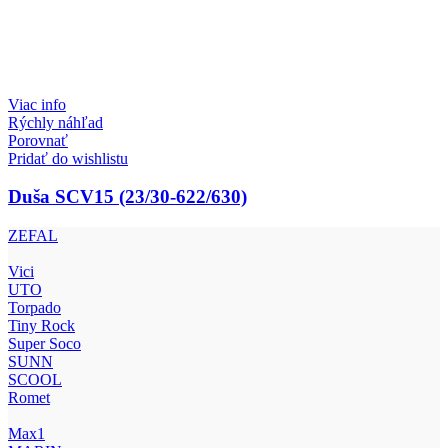
Viac info
Rýchly náhľad
Porovnať
Pridať do wishlistu
Duša SCV15 (23/30-622/630)
ZEFAL
Vici
UTO
Torpado
Tiny Rock
Super Soco
SUNN
SCOOL
Romet
Max1