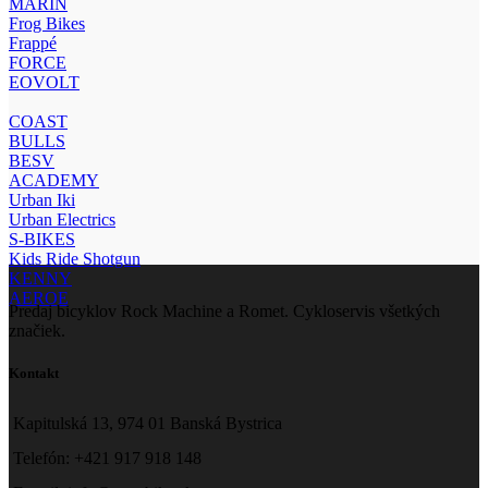
MARIN
Frog Bikes
Frappé
FORCE
EOVOLT
COAST
BULLS
BESV
ACADEMY
Urban Iki
Urban Electrics
S-BIKES
Kids Ride Shotgun
KENNY
AEROE
Predaj bicyklov Rock Machine a Romet. Cykloservis všetkých
značiek.
Kontakt
Kapitulská 13, 974 01 Banská Bystrica
Telefón: +421 917 918 148