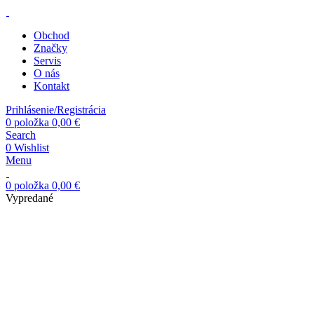
Obchod
Značky
Servis
O nás
Kontakt
Prihlásenie/Registrácia
0
položka
0,00
€
Search
0
Wishlist
Menu
0
položka
0,00
€
Vypredané