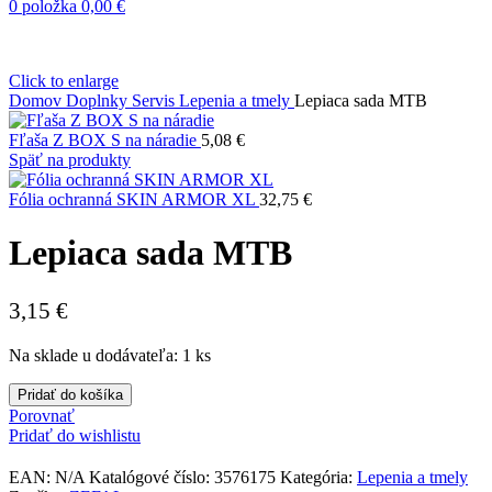
0
položka
0,00
€
Click to enlarge
Domov
Doplnky
Servis
Lepenia a tmely
Lepiaca sada MTB
Fľaša Z BOX S na náradie
5,08
€
Späť na produkty
Fólia ochranná SKIN ARMOR XL
32,75
€
Lepiaca sada MTB
3,15
€
Na sklade u dodávateľa: 1 ks
množstvo
Pridať do košíka
Lepiaca
Porovnať
sada
Pridať do wishlistu
MTB
EAN:
N/A
Katalógové číslo:
3576175
Kategória:
Lepenia a tmely