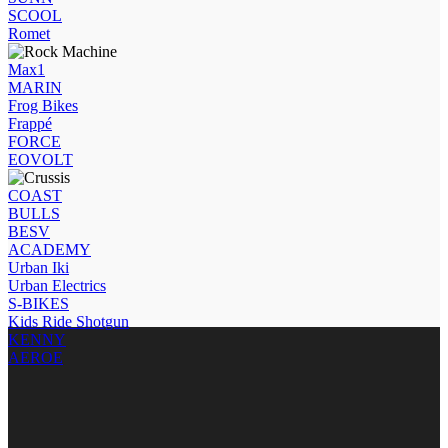
SCOOL
Romet
Max1
MARIN
Frog Bikes
Frappé
FORCE
EOVOLT
COAST
BULLS
BESV
ACADEMY
Urban Iki
Urban Electrics
S-BIKES
Kids Ride Shotgun
KENNY
AEROE