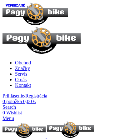
VYPREDANÉ
VYPREDANÉ
VYPREDANÉ
VYPREDANÉ
VYPREDANÉ
Obchod
Značky
Servis
O nás
Kontakt
Prihlásenie/Registrácia
0
položka
0,00
€
Search
0
Wishlist
Menu