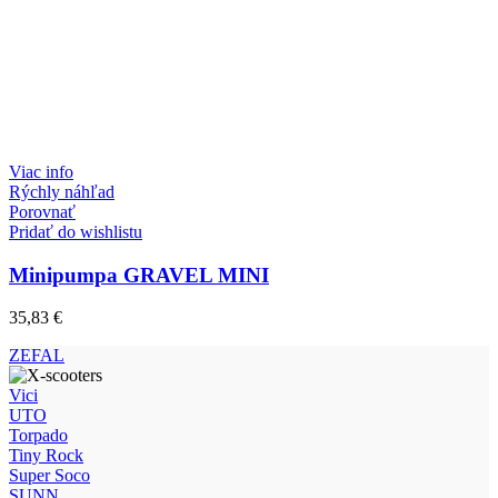
Viac info
Rýchly náhľad
Porovnať
Pridať do wishlistu
Minipumpa GRAVEL MINI
35,83
€
ZEFAL
Vici
UTO
Torpado
Tiny Rock
Super Soco
SUNN