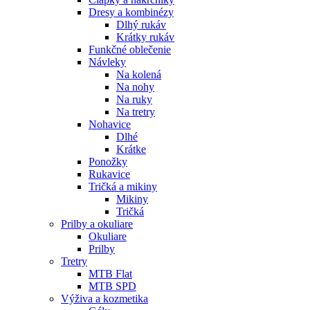
Dresy a kombinézy
Dlhý rukáv
Krátky rukáv
Funkčné oblečenie
Návleky
Na kolená
Na nohy
Na ruky
Na tretry
Nohavice
Dlhé
Krátke
Ponožky
Rukavice
Tričká a mikiny
Mikiny
Tričká
Prilby a okuliare
Okuliare
Prilby
Tretry
MTB Flat
MTB SPD
Výživa a kozmetika