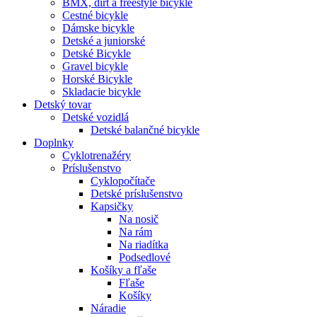
BMX, dirt a freestyle bicykle
Cestné bicykle
Dámske bicykle
Detské a juniorské
Detské Bicykle
Gravel bicykle
Horské Bicykle
Skladacie bicykle
Detský tovar
Detské vozidlá
Detské balančné bicykle
Doplnky
Cyklotrenažéry
Príslušenstvo
Cyklopočítače
Detské príslušenstvo
Kapsičky
Na nosič
Na rám
Na riadítka
Podsedlové
Košíky a fľaše
Fľaše
Košíky
Náradie