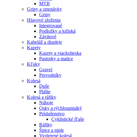
MTB
Gripy a omotávky
Gripy
Hlavové zloženia
Integrované
Podložky a ložiská
Závitové
Kabeláž a displeje
Kazety
Kazety a viackolieska
Pastorky a matice
Kľuky
Gravel
Prevodníky
Kolesá
Duše
Plášte
Kolesá a ráfiky
Náboje
Osky a rýchloupináký
Príslušenstvo
Cyklistické fľaše
Ráfiky
Špice a niple
Vypletené kolesá