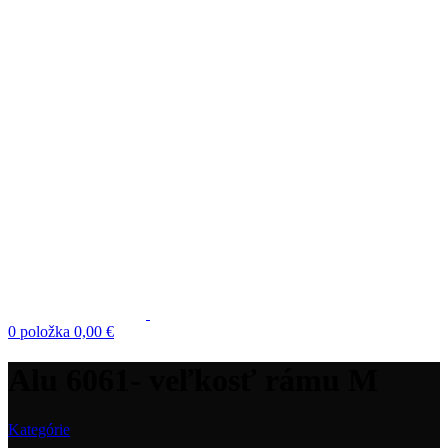
0
položka
0,00
€
Alu 6061- veľkosť rámu M
Kategórie