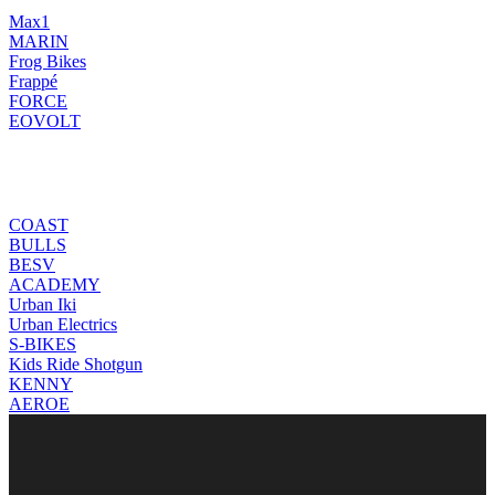
Max1
MARIN
Frog Bikes
Frappé
FORCE
EOVOLT
COAST
BULLS
BESV
ACADEMY
Urban Iki
Urban Electrics
S-BIKES
Kids Ride Shotgun
KENNY
AEROE