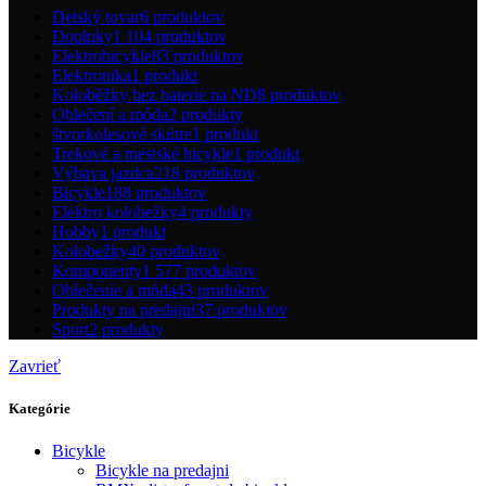
Detský tovar
6 produktov
Doplnky
1 104 produktov
Elektrobicykle
83 produktov
Elektronika
1 produkt
Koloběžky bez baterie na ND
8 produktov
Oblečení a móda
2 produkty
štvorkolesové skútre
1 produkt
Trekové a mestské bicykle
1 produkt
Výbava jazdca
218 produktov
Bicykle
188 produktov
Elektro kolobežky
4 produkty
Hobby
1 produkt
Kolobežky
40 produktov
Komponenty
1 577 produktov
Oblečenie a móda
43 produktov
Produkty na predajni
37 produktov
Sport
2 produkty
Zavrieť
Kategórie
Bicykle
Bicykle na predajni