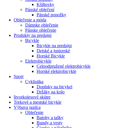
Kšiltovky
Pánské oblečení
Pánské ponožky
Oblečenie a móda
Dámske oblečenie
Pánske oblečenie
Produkty na predajni
Bicykle
Bicykle na predajni
Detské a juniorské
Horské Bicykle
Elektrobicykle
Celoodpružené elektrobicykle
Horské elektrobicykle
Sport
Cyklistika
Doplnky na bicykel
Držáky na kolo
štvorkolesové skútre
Trekové a mestské bicykle
Výbava jazdca
Oblečenie
Batohy a tašky
Bundy a vesty
Čiapky a nákrčníky