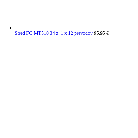
Stred FC-MT510 34 z. 1 x 12 prevodov
95,95
€