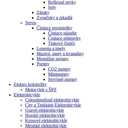
Reflexné prvky
Sety
Zámky
Zvončeky a zrkadlá
Servis
Čistiace prostriedky
Čistiace náradie
Čistiace prípravky
Tlakové čističe
Lepenia a tmely
Mazivá, pasty a kvapaliny
Montážne stojany
Pumpy
CO2 pumpy
Minipumpy
Servisné pumpy
Elektro kolobežky
Motocykle s ŠPZ
Elektrobicykle
Celoodpružené elektrobicykle
City a Trekking Elektrobicykle
Gravel elektrobicykle
Horské elektrobicykle
Krosové elektrobicykle
Mestské elektrobicykle