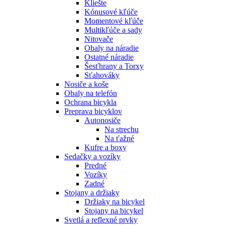
Kliešte
Kónusové kľúče
Momentové kľúče
Multikľúče a sady
Nitovače
Obaly na náradie
Ostatné náradie
Šesťhrany a Torxy
Sťahováky
Nosiče a koše
Obaly na telefón
Ochrana bicykla
Preprava bicyklov
Autonosiče
Na strechu
Na ťažné
Kufre a boxy
Sedačky a vozíky
Predné
Vozíky
Zadné
Stojany a držiaky
Držiaky na bicykel
Stojany na bicykel
Svetlá a reflexné prvky