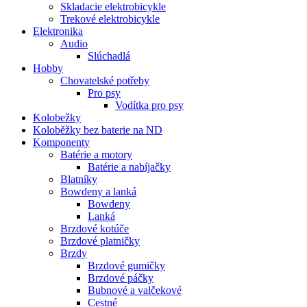
Skladacie elektrobicykle
Trekové elektrobicykle
Elektronika
Audio
Slúchadlá
Hobby
Chovatelské potřeby
Pro psy
Vodítka pro psy
Kolobežky
Koloběžky bez baterie na ND
Komponenty
Batérie a motory
Batérie a nabíjačky
Blatníky
Bowdeny a lanká
Bowdeny
Lanká
Brzdové kotúče
Brzdové platničky
Brzdy
Brzdové gumičky
Brzdové páčky
Bubnové a valčekové
Cestné