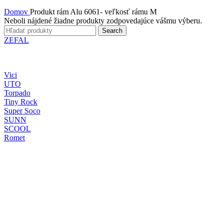
Domov
Produkt rám
Alu 6061- veľkosť rámu M
Neboli nájdené žiadne produkty zodpovedajúce vášmu výberu.
Search
ZEFAL
Vici
UTO
Torpado
Tiny Rock
Super Soco
SUNN
SCOOL
Romet