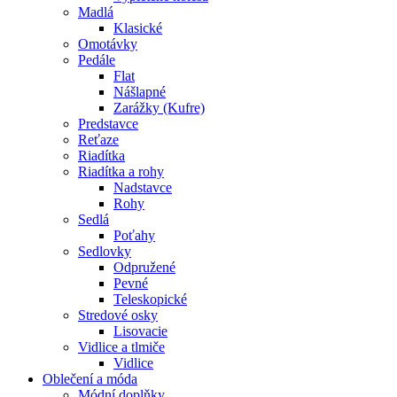
Madlá
Klasické
Omotávky
Pedále
Flat
Nášlapné
Zarážky (Kufre)
Predstavce
Reťaze
Riadítka
Riadítka a rohy
Nadstavce
Rohy
Sedlá
Poťahy
Sedlovky
Odpružené
Pevné
Teleskopické
Stredové osky
Lisovacie
Vidlice a tlmiče
Vidlice
Oblečení a móda
Módní doplňky