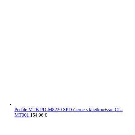
Pedále MTB PD-M8220 SPD čierne s klietkou+zar. CL-
MT001
154,96
€