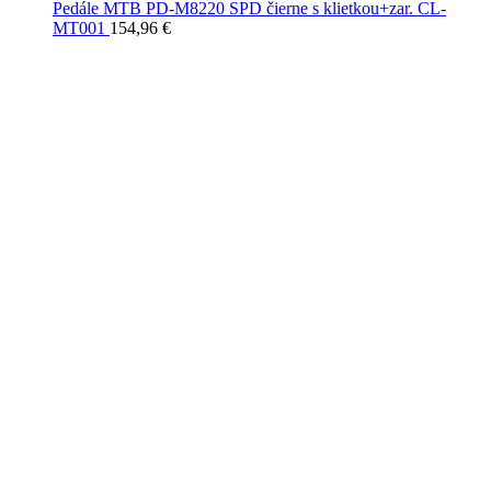
Pedále MTB PD-M8220 SPD čierne s klietkou+zar. CL-
MT001
154,96
€