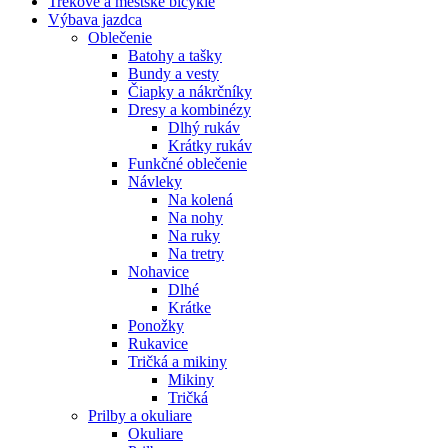
Trekové a mestské bicykle
Výbava jazdca
Oblečenie
Batohy a tašky
Bundy a vesty
Čiapky a nákrčníky
Dresy a kombinézy
Dlhý rukáv
Krátky rukáv
Funkčné oblečenie
Návleky
Na kolená
Na nohy
Na ruky
Na tretry
Nohavice
Dlhé
Krátke
Ponožky
Rukavice
Tričká a mikiny
Mikiny
Tričká
Prilby a okuliare
Okuliare