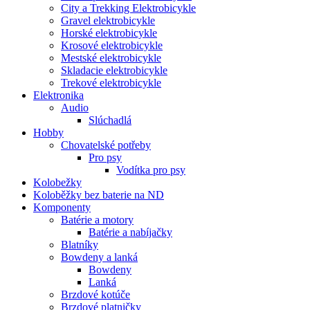
City a Trekking Elektrobicykle
Gravel elektrobicykle
Horské elektrobicykle
Krosové elektrobicykle
Mestské elektrobicykle
Skladacie elektrobicykle
Trekové elektrobicykle
Elektronika
Audio
Slúchadlá
Hobby
Chovatelské potřeby
Pro psy
Vodítka pro psy
Kolobežky
Koloběžky bez baterie na ND
Komponenty
Batérie a motory
Batérie a nabíjačky
Blatníky
Bowdeny a lanká
Bowdeny
Lanká
Brzdové kotúče
Brzdové platničky