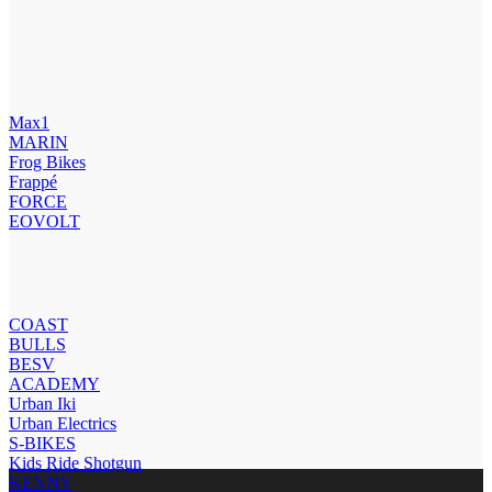
Max1
MARIN
Frog Bikes
Frappé
FORCE
EOVOLT
COAST
BULLS
BESV
ACADEMY
Urban Iki
Urban Electrics
S-BIKES
Kids Ride Shotgun
KENNY