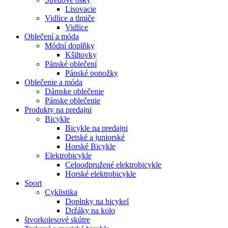
Lisovacie
Vidlice a tlmiče
Vidlice
Oblečení a móda
Módní doplňky
Kšiltovky
Pánské oblečení
Pánské ponožky
Oblečenie a móda
Dámske oblečenie
Pánske oblečenie
Produkty na predajni
Bicykle
Bicykle na predajni
Detské a juniorské
Horské Bicykle
Elektrobicykle
Celoodpružené elektrobicykle
Horské elektrobicykle
Sport
Cyklistika
Doplnky na bicykel
Držáky na kolo
štvorkolesové skútre