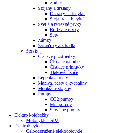
Zadné
Stojany a držiaky
Držiaky na bicykel
Stojany na bicykel
Svetlá a reflexné prvky
Reflexné prvky
Sety
Zámky
Zvončeky a zrkadlá
Servis
Čistiace prostriedky
Čistiace náradie
Čistiace prípravky
Tlakové čističe
Lepenia a tmely
Mazivá, pasty a kvapaliny
Montážne stojany
Pumpy
CO2 pumpy
Minipumpy
Servisné pumpy
Elektro kolobežky
Motocykle s ŠPZ
Elektrobicykle
Celoodpružené elektrobicykle