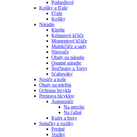
Podsedlové
Košíky a fľaše
Fľaše
Košíky
Náradie
Kliešte
Kónusové kľúče
Momentové kľúče
Multikľúče a sady
Nitovače
Obaly na náradie
Ostatné náradie
Šesťhrany a Torxy
Sťahováky
Nosiče a koše
Obaly na telefón
Ochrana bicykla
Preprava bicyklov
Autonosiče
Na strechu
Na ťažné
Kufre a boxy
Sedačky a vozíky
Predné
Vozíky