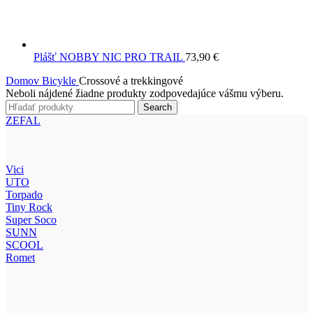
Plášť NOBBY NIC PRO TRAIL
73,90
€
Domov
Bicykle
Crossové a trekkingové
Neboli nájdené žiadne produkty zodpovedajúce vášmu výberu.
Search
ZEFAL
Vici
UTO
Torpado
Tiny Rock
Super Soco
SUNN
SCOOL
Romet