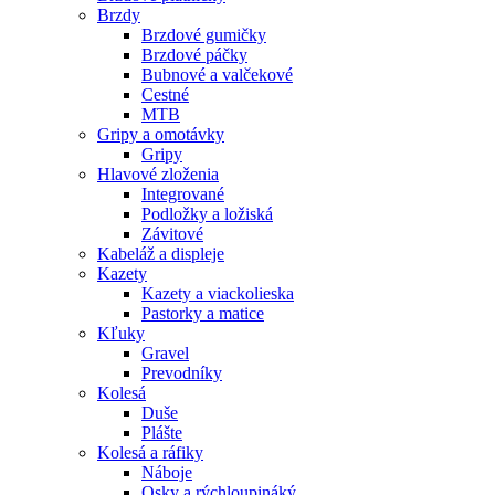
Brzdy
Brzdové gumičky
Brzdové páčky
Bubnové a valčekové
Cestné
MTB
Gripy a omotávky
Gripy
Hlavové zloženia
Integrované
Podložky a ložiská
Závitové
Kabeláž a displeje
Kazety
Kazety a viackolieska
Pastorky a matice
Kľuky
Gravel
Prevodníky
Kolesá
Duše
Plášte
Kolesá a ráfiky
Náboje
Osky a rýchloupináký