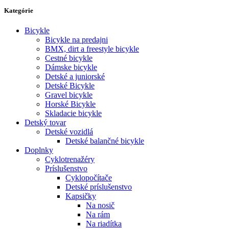
Kategórie
Bicykle
Bicykle na predajni
BMX, dirt a freestyle bicykle
Cestné bicykle
Dámske bicykle
Detské a juniorské
Detské Bicykle
Gravel bicykle
Horské Bicykle
Skladacie bicykle
Detský tovar
Detské vozidlá
Detské balančné bicykle
Doplnky
Cyklotrenažéry
Príslušenstvo
Cyklopočítače
Detské príslušenstvo
Kapsičky
Na nosič
Na rám
Na riadítka