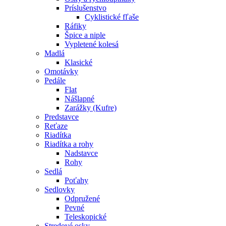
Príslušenstvo
Cyklistické fľaše
Ráfiky
Špice a niple
Vypletené kolesá
Madlá
Klasické
Omotávky
Pedále
Flat
Nášlapné
Zarážky (Kufre)
Predstavce
Reťaze
Riadítka
Riadítka a rohy
Nadstavce
Rohy
Sedlá
Poťahy
Sedlovky
Odpružené
Pevné
Teleskopické
Stredové osky