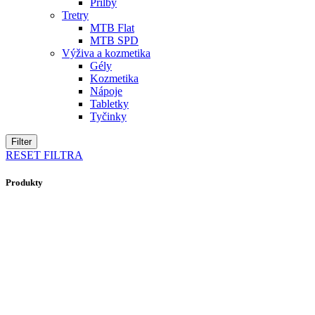
Prilby
Tretry
MTB Flat
MTB SPD
Výživa a kozmetika
Gély
Kozmetika
Nápoje
Tabletky
Tyčinky
Filter
RESET FILTRA
Produkty