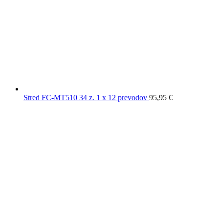
Stred FC-MT510 34 z. 1 x 12 prevodov
95,95
€