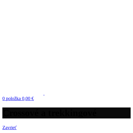
0
položka
0,00
€
Crossové a trekkingové
Zavrieť