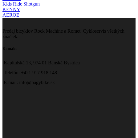
Kids Ride Shotgun
KENNY
AEROE
Predaj bicyklov Rock Machine a Romet. Cykloservis všetkých
značiek.
Kontakt
Kapitulská 13, 974 01 Banská Bystrica
Telefón: +421 917 918 148
E-mail: info@pagybike.sk