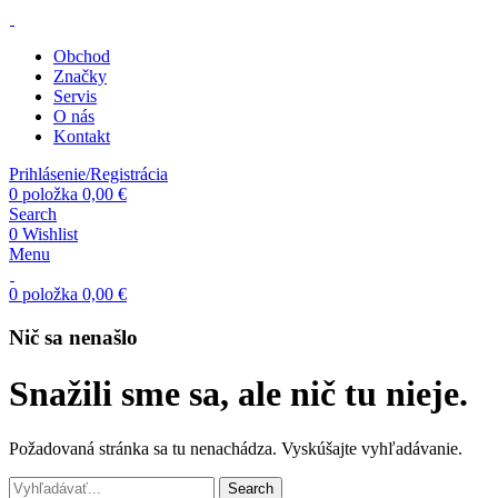
Obchod
Značky
Servis
O nás
Kontakt
Prihlásenie/Registrácia
0
položka
0,00
€
Search
0
Wishlist
Menu
0
položka
0,00
€
Nič sa nenašlo
Snažili sme sa, ale nič tu nieje.
Požadovaná stránka sa tu nenachádza. Vyskúšajte vyhľadávanie.
Search