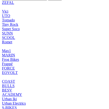
ZEFAL
Vici
UTO
Torpado
Tiny Rock
Super Soco
SUNN
SCOOL
Romet
Max1
MARIN
Frog Bikes
Frappé
FORCE
EOVOLT
COAST
BULLS
BESV
ACADEMY
Urban Iki
Urban Electrics
S-BIKES