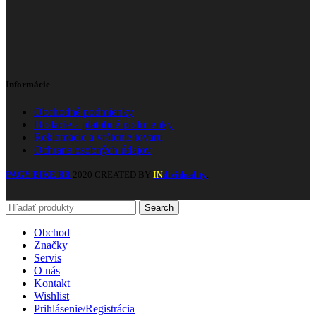
Informácie
Obchodné podmienky
Dodacie a platobné podmienky
Reklamácie a vrátenie tovaru
Ochrana osobných údajov
PAGY BIKE BB
2020 CREATED BY
dividuality
.
IN
Search
Obchod
Značky
Servis
O nás
Kontakt
Wishlist
Prihlásenie/Registrácia