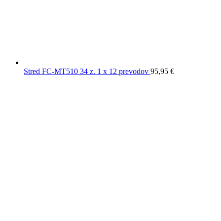
Stred FC-MT510 34 z. 1 x 12 prevodov
95,95
€