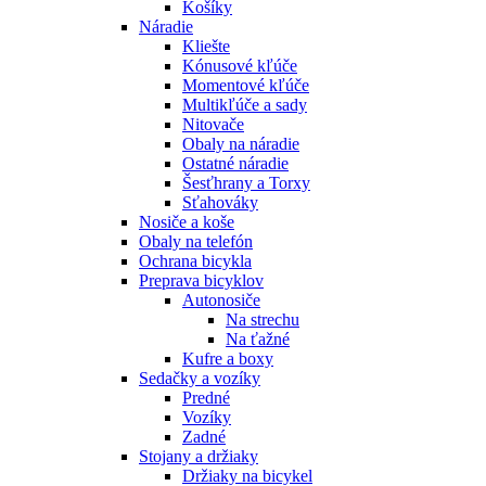
Košíky
Náradie
Kliešte
Kónusové kľúče
Momentové kľúče
Multikľúče a sady
Nitovače
Obaly na náradie
Ostatné náradie
Šesťhrany a Torxy
Sťahováky
Nosiče a koše
Obaly na telefón
Ochrana bicykla
Preprava bicyklov
Autonosiče
Na strechu
Na ťažné
Kufre a boxy
Sedačky a vozíky
Predné
Vozíky
Zadné
Stojany a držiaky
Držiaky na bicykel