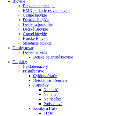
Bicykle
Bicykle na predajni
BMX, dirt a freestyle bicykle
Cestné bicykle
Dámske bicykle
Detské a juniorské
Detské Bicykle
Gravel bicykle
Horské Bicykle
Skladacie bicykle
Detský tovar
Detské vozidlá
Detské balančné bicykle
Doplnky
Cyklotrenažéry
Príslušenstvo
Cyklopočítače
Detské príslušenstvo
Kapsičky
Na nosič
Na rám
Na riadítka
Podsedlové
Košíky a fľaše
Fľaše