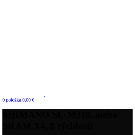
0
položka
0,00
€
SHIMANO SL-M310, alebo
SRAM X4, 8 rýchlostí