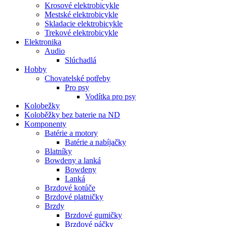
Krosové elektrobicykle
Mestské elektrobicykle
Skladacie elektrobicykle
Trekové elektrobicykle
Elektronika
Audio
Slúchadlá
Hobby
Chovatelské potřeby
Pro psy
Vodítka pro psy
Kolobežky
Koloběžky bez baterie na ND
Komponenty
Batérie a motory
Batérie a nabíjačky
Blatníky
Bowdeny a lanká
Bowdeny
Lanká
Brzdové kotúče
Brzdové platničky
Brzdy
Brzdové gumičky
Brzdové páčky