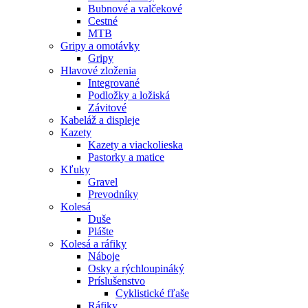
Bubnové a valčekové
Cestné
MTB
Gripy a omotávky
Gripy
Hlavové zloženia
Integrované
Podložky a ložiská
Závitové
Kabeláž a displeje
Kazety
Kazety a viackolieska
Pastorky a matice
Kľuky
Gravel
Prevodníky
Kolesá
Duše
Plášte
Kolesá a ráfiky
Náboje
Osky a rýchloupináký
Príslušenstvo
Cyklistické fľaše
Ráfiky