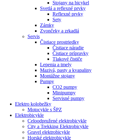
Stojany na bicykel
Svetlá a reflexné prvky
Reflexné prvky
Sety
Zámky
Zvončeky a zrkadlá
Servis
Čistiace prostriedky
Čistiace náradie
Čistiace prípravky
Tlakové čističe
Lepenia a tmely
Mazivá, pasty a kvapaliny
Montážne stojany
Pumpy
CO2 pumpy
Minipumpy
Servisné pumpy
Elektro kolobežky
Motocykle s ŠPZ
Elektrobicykle
Celoodpružené elektrobicykle
City a Trekking Elektrobicykle
Gravel elektrobicykle
Horské elektrobicykle