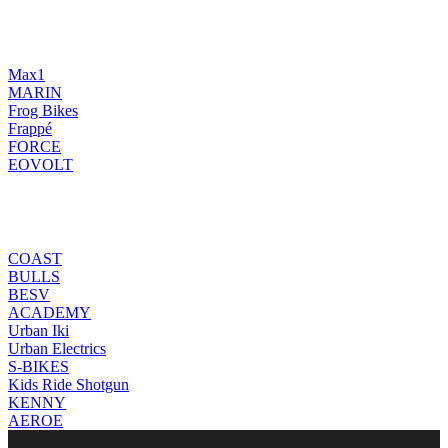
Max1
MARIN
Frog Bikes
Frappé
FORCE
EOVOLT
COAST
BULLS
BESV
ACADEMY
Urban Iki
Urban Electrics
S-BIKES
Kids Ride Shotgun
KENNY
AEROE