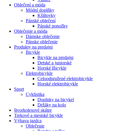
Oblečení a móda
Módní doplňky
Kšiltovky
Pánské oblečení
Pánské ponožky
Oblečenie a móda
Dámske oblečenie
Pánske oblečenie
Produkty na predajni
Bicykle
Bicykle na predajni
Detské a juniorské
Horské Bicykle
Elektrobicykle
Celoodpružené elektrobicykle
Horské elektrobicykle
Sport
Cyklistika
Doplnky na bicykel
Držáky na kolo
štvorkolesové skútre
Trekové a mestské bicykle
Výbava jazdca
Oblečenie