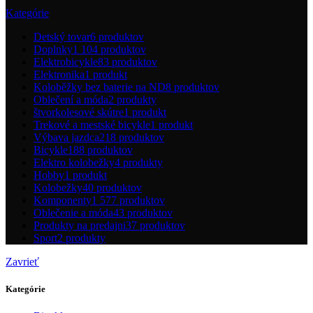
Kategórie
Detský tovar
6 produktov
Doplnky
1 104 produktov
Elektrobicykle
83 produktov
Elektronika
1 produkt
Koloběžky bez baterie na ND
8 produktov
Oblečení a móda
2 produkty
štvorkolesové skútre
1 produkt
Trekové a mestské bicykle
1 produkt
Výbava jazdca
218 produktov
Bicykle
188 produktov
Elektro kolobežky
4 produkty
Hobby
1 produkt
Kolobežky
40 produktov
Komponenty
1 577 produktov
Oblečenie a móda
43 produktov
Produkty na predajni
37 produktov
Sport
2 produkty
Zavrieť
Kategórie