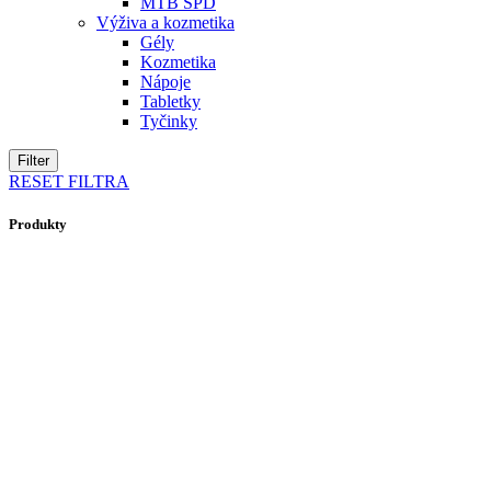
MTB SPD
Výživa a kozmetika
Gély
Kozmetika
Nápoje
Tabletky
Tyčinky
Filter
RESET FILTRA
Produkty