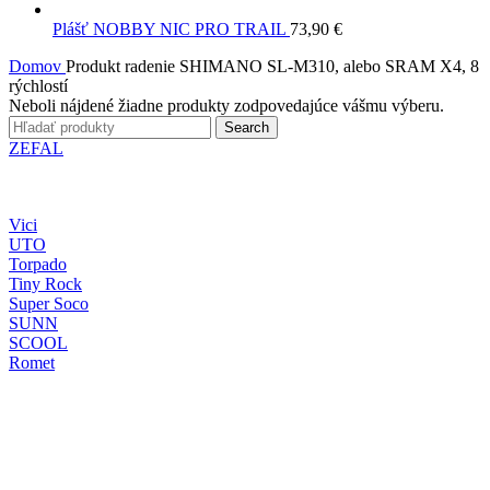
Plášť NOBBY NIC PRO TRAIL
73,90
€
Domov
Produkt radenie
SHIMANO SL-M310, alebo SRAM X4, 8
rýchlostí
Neboli nájdené žiadne produkty zodpovedajúce vášmu výberu.
Search
ZEFAL
Vici
UTO
Torpado
Tiny Rock
Super Soco
SUNN
SCOOL
Romet