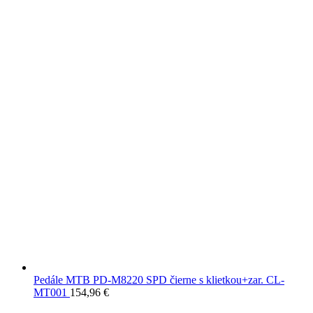
Pedále MTB PD-M8220 SPD čierne s klietkou+zar. CL-
MT001
154,96
€