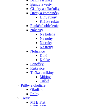
Batohy a tašky
Bundy a vesty
Čiapky a nákrčníky
Dresy a kombinézy
Dlhý rukáv
Krátky rukáv
Funkčné oblečenie
Návleky
Na kolená
Na nohy
Na ruky
Na tretry
Nohavice
Dlhé
Krátke
Ponožky
Rukavice
Tričká a mikiny
Mikiny
Tričká
Prilby a okuliare
Okuliare
Prilby
Tretry
MTB Flat