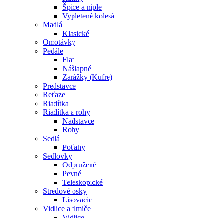
Špice a niple
Vypletené kolesá
Madlá
Klasické
Omotávky
Pedále
Flat
Nášlapné
Zarážky (Kufre)
Predstavce
Reťaze
Riadítka
Riadítka a rohy
Nadstavce
Rohy
Sedlá
Poťahy
Sedlovky
Odpružené
Pevné
Teleskopické
Stredové osky
Lisovacie
Vidlice a tlmiče
Vidlice