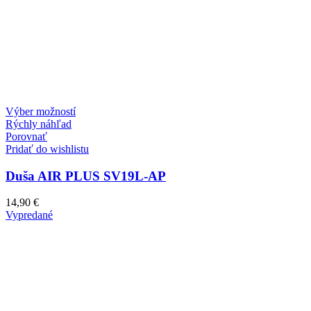
Tento
Výber možností
produkt
Rýchly náhľad
má
Porovnať
viacero
Pridať do wishlistu
variantov.
Možnosti
Duša AIR PLUS SV19L-AP
si
môžete
14,90
€
vybrať
Vypredané
na
stránke
produktu.