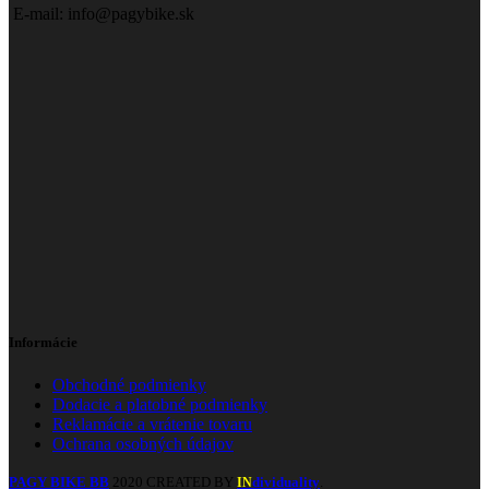
E-mail: info@pagybike.sk
Informácie
Obchodné podmienky
Dodacie a platobné podmienky
Reklamácie a vrátenie tovaru
Ochrana osobných údajov
PAGY BIKE BB
2020 CREATED BY
dividuality
.
IN