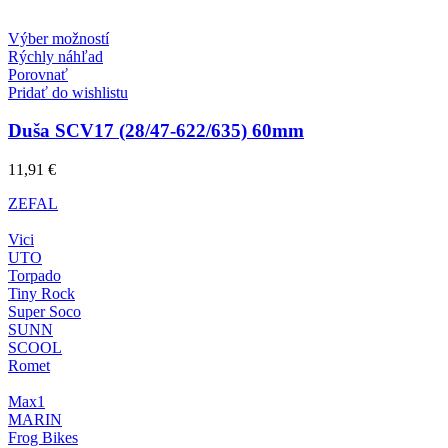
Tento
Výber možností
produkt
Rýchly náhľad
má
Porovnať
viacero
Pridať do wishlistu
variantov.
Možnosti
Duša SCV17 (28/47-622/635) 60mm
si
môžete
11,91
€
vybrať
na
ZEFAL
stránke
produktu.
Vici
UTO
Torpado
Tiny Rock
Super Soco
SUNN
SCOOL
Romet
Max1
MARIN
Frog Bikes