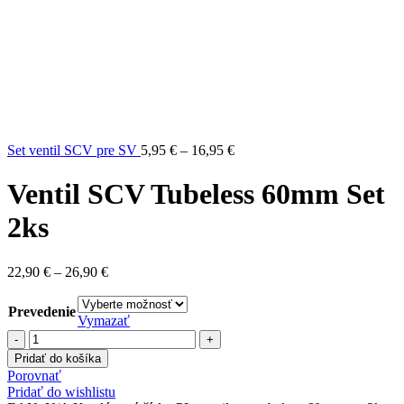
Price
Set ventil SCV pre SV
5,95
€
–
16,95
€
range:
5,95 €
Ventil SCV Tubeless 60mm Set
through
16,95 €
2ks
Price
22,90
€
–
26,90
€
range:
22,90 €
Prevedenie
through
Vymazať
26,90 €
množstvo
Ventil
Pridať do košíka
SCV
Porovnať
Tubeless
Pridať do wishlistu
60mm