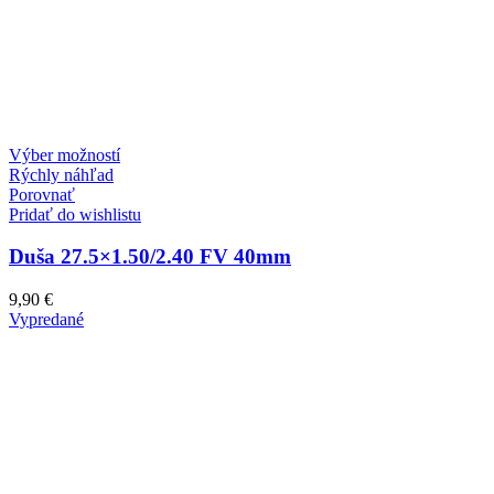
Tento
Výber možností
produkt
Rýchly náhľad
má
Porovnať
viacero
Pridať do wishlistu
variantov.
Možnosti
Duša 27.5×1.50/2.40 FV 40mm
si
môžete
9,90
€
vybrať
Vypredané
na
stránke
produktu.