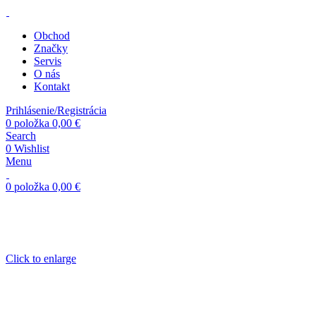
Obchod
Značky
Servis
O nás
Kontakt
Prihlásenie/Registrácia
0
položka
0,00
€
Search
0
Wishlist
Menu
0
položka
0,00
€
Click to enlarge