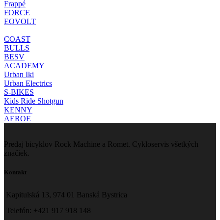
Frappé
FORCE
EOVOLT
COAST
BULLS
BESV
ACADEMY
Urban Iki
Urban Electrics
S-BIKES
Kids Ride Shotgun
KENNY
AEROE
Predaj bicyklov Rock Machine a Romet. Cykloservis všetkých
značiek.
Kontakt
Kapitulská 13, 974 01 Banská Bystrica
Telefón: +421 917 918 148