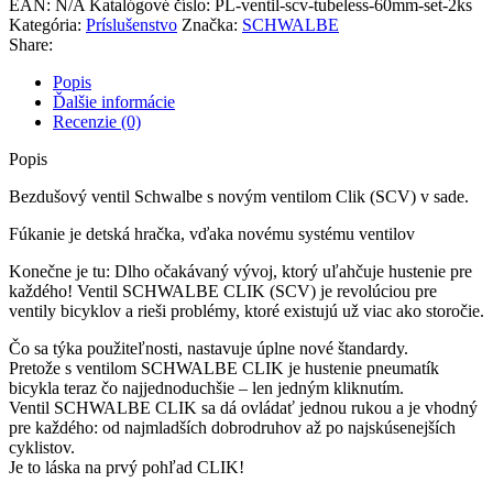
EAN:
N/A
Katalógové číslo:
PL-ventil-scv-tubeless-60mm-set-2ks
Set
Kategória:
Príslušenstvo
Značka:
SCHWALBE
2ks
Share:
Popis
Ďalšie informácie
Recenzie (0)
Popis
Bezdušový ventil Schwalbe s novým ventilom Clik (SCV) v sade.
Fúkanie je detská hračka, vďaka novému systému ventilov
Konečne je tu: Dlho očakávaný vývoj, ktorý uľahčuje hustenie pre
každého! Ventil SCHWALBE CLIK (SCV) je revolúciou pre
ventily bicyklov a rieši problémy, ktoré existujú už viac ako storočie.
Čo sa týka použiteľnosti, nastavuje úplne nové štandardy.
Pretože s ventilom SCHWALBE CLIK je hustenie pneumatík
bicykla teraz čo najjednoduchšie – len jedným kliknutím.
Ventil SCHWALBE CLIK sa dá ovládať jednou rukou a je vhodný
pre každého: od najmladších dobrodruhov až po najskúsenejších
cyklistov.
Je to láska na prvý pohľad CLIK!