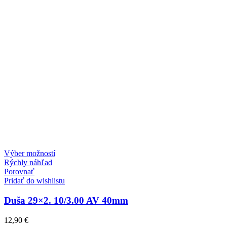
Tento
Výber možností
produkt
Rýchly náhľad
má
Porovnať
viacero
Pridať do wishlistu
variantov.
Možnosti
Duša 29×2. 10/3.00 AV 40mm
si
môžete
12,90
€
vybrať