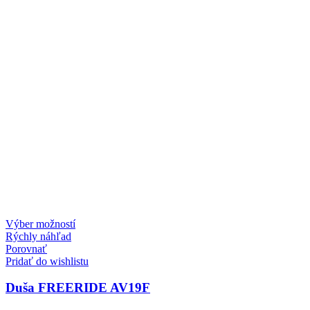
Tento
Výber možností
produkt
Rýchly náhľad
má
Porovnať
viacero
Pridať do wishlistu
variantov.
Možnosti
Duša FREERIDE AV19F
si