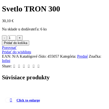
Svetlo TRON 300
30,10
€
Na sklade u dodávateľa: 6 ks
množstvo
Svetlo
Pridať do košíka
TRON
Porovnať
300
Pridať do wishlistu
EAN:
N/A
Katalógové číslo:
455057
Kategória:
Predné
Značka:
Infini
Share:
Súvisiace produkty
Click to enlarge