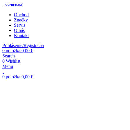
VYPREDANÉ
Obchod
Značky
Servis
O nás
Kontakt
Prihlásenie/Registrácia
0
položka
0,00
€
Search
0
Wishlist
Menu
0
položka
0,00
€