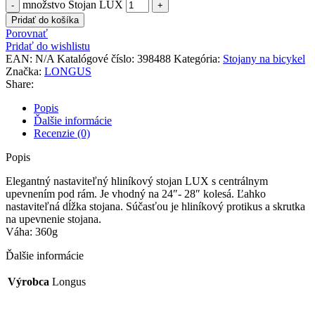
množstvo Stojan LUX
Pridať do košíka
Porovnať
Pridať do wishlistu
EAN:
N/A
Katalógové číslo:
398488
Kategória:
Stojany na bicykel
Značka:
LONGUS
Share:
Popis
Ďalšie informácie
Recenzie (0)
Popis
Elegantný nastaviteľný hliníkový stojan LUX s centrálnym
upevnením pod rám. Je vhodný na 24″- 28″ kolesá. Ľahko
nastaviteľná dĺžka stojana. Súčasťou je hliníkový protikus a skrutka
na upevnenie stojana.
Váha: 360g
Ďalšie informácie
Výrobca
Longus