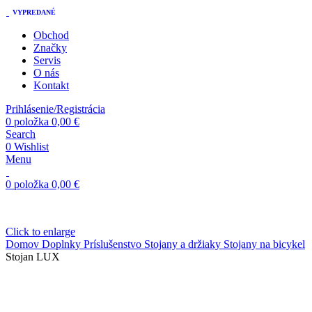
VYPREDANÉ
Obchod
Značky
Servis
O nás
Kontakt
Prihlásenie/Registrácia
0
položka
0,00
€
Search
0
Wishlist
Menu
0
položka
0,00
€
Click to enlarge
Domov
Doplnky
Príslušenstvo
Stojany a držiaky
Stojany na bicykel
Stojan LUX