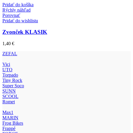
Pridať do košíka
Rýchly náhľad
Porovnať
Pridať do wishlistu
Zvonček KLASIK
1,40
€
ZEFAL
Vici
UTO
Torpado
Tiny Rock
Super Soco
SUNN
SCOOL
Romet
Max1
MARIN
Frog Bikes
Frappé