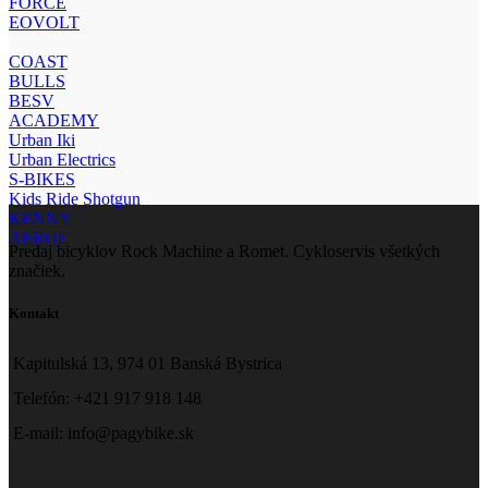
FORCE
EOVOLT
COAST
BULLS
BESV
ACADEMY
Urban Iki
Urban Electrics
S-BIKES
Kids Ride Shotgun
KENNY
AEROE
Predaj bicyklov Rock Machine a Romet. Cykloservis všetkých
značiek.
Kontakt
Kapitulská 13, 974 01 Banská Bystrica
Telefón: +421 917 918 148
E-mail: info@pagybike.sk