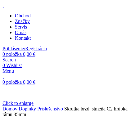
Obchod
Značky
Servis
O nás
Kontakt
Prihlásenie/Registrácia
0
položka
0,00
€
Search
0
Wishlist
Menu
0
položka
0,00
€
Click to enlarge
Domov
Doplnky
Príslušenstvo
Skrutka brzd. stmeňa C2 hrúbka
rámu 35mm