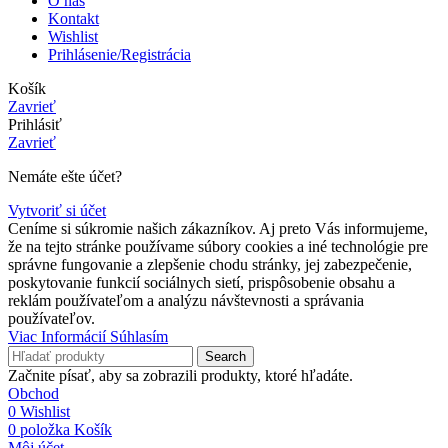
O nás
Kontakt
Wishlist
Prihlásenie/Registrácia
Košík
Zavrieť
Prihlásiť
Zavrieť
Nemáte ešte účet?
Vytvoriť si účet
Ceníme si súkromie našich zákazníkov. Aj preto Vás informujeme,
že na tejto stránke používame súbory cookies a iné technológie pre
správne fungovanie a zlepšenie chodu stránky, jej zabezpečenie,
poskytovanie funkcií sociálnych sietí, prispôsobenie obsahu a
reklám používateľom a analýzu návštevnosti a správania
používateľov.
Viac
Viac Informácií
Súhlasím
Informácií
Search
Začnite písať, aby sa zobrazili produkty, ktoré hľadáte.
Obchod
0
Wishlist
0
položka
Košík
Môj účet