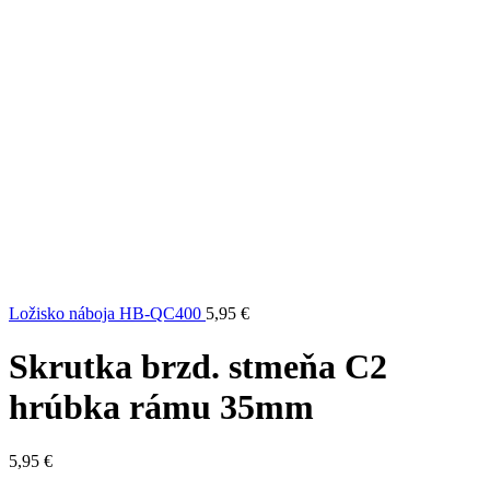
Ložisko náboja HB-QC400
5,95
€
Skrutka brzd. stmeňa C2
hrúbka rámu 35mm
5,95
€