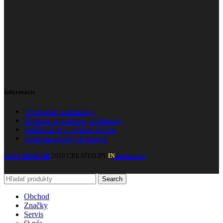
Informácie
Obchodné podmienky
Dodacie a platobné podmienky
Reklamácie a vrátenie tovaru
Ochrana osobných údajov
PAGY BIKE BB
2020 CREATED BY
dividuality
.
IN
Search
Obchod
Značky
Servis