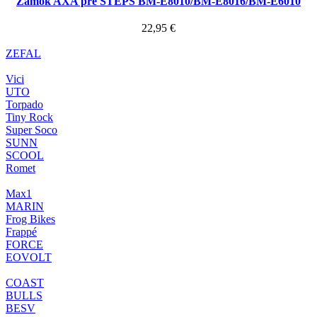
Zámok AXA pre STEPS BM-E8010/BM-E8016/BM-E6010
22,95
€
ZEFAL
Vici
UTO
Torpado
Tiny Rock
Super Soco
SUNN
SCOOL
Romet
Max1
MARIN
Frog Bikes
Frappé
FORCE
EOVOLT
COAST
BULLS
BESV