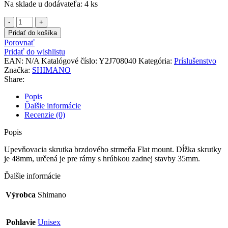
Na sklade u dodávateľa: 4 ks
množstvo
Skrutka
Pridať do košíka
brzd.
Porovnať
stmeňa
Pridať do wishlistu
C2
EAN:
N/A
Katalógové číslo:
Y2J708040
Kategória:
Príslušenstvo
hrúbka
Značka:
SHIMANO
rámu
Share:
35mm
Popis
Ďalšie informácie
Recenzie (0)
Popis
Upevňovacia skrutka brzdového strmeňa Flat mount. Dĺžka skrutky
je 48mm, určená je pre rámy s hrúbkou zadnej stavby 35mm.
Ďalšie informácie
Výrobca
Shimano
Pohlavie
Unisex