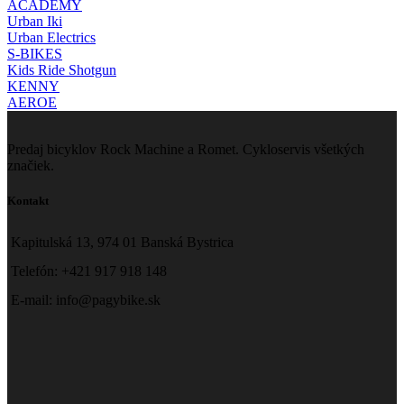
ACADEMY
Urban Iki
Urban Electrics
S-BIKES
Kids Ride Shotgun
KENNY
AEROE
Predaj bicyklov Rock Machine a Romet. Cykloservis všetkých
značiek.
Kontakt
Kapitulská 13, 974 01 Banská Bystrica
Telefón: +421 917 918 148
E-mail: info@pagybike.sk