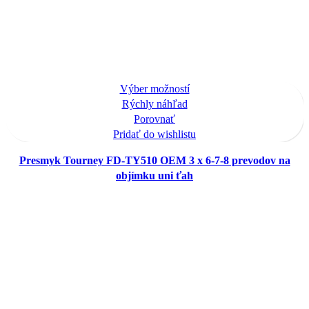
Tento
Výber možností
produkt
Rýchly náhľad
má
Porovnať
viacero
Pridať do wishlistu
variantov.
Presmyk Tourney FD-TY510 OEM 3 x 6-7-8 prevodov na
Možnosti
objímku uni ťah
si
môžete
vybrať
na
stránke
produktu.