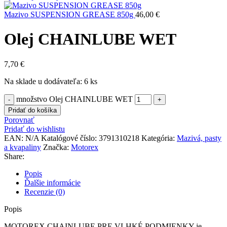
Mazivo SUSPENSION GREASE 850g
46,00
€
Olej CHAINLUBE WET
7,70
€
Na sklade u dodávateľa: 6 ks
množstvo Olej CHAINLUBE WET
Pridať do košíka
Porovnať
Pridať do wishlistu
EAN:
N/A
Katalógové číslo:
3791310218
Kategória:
Mazivá, pasty
a kvapaliny
Značka:
Motorex
Share:
Popis
Ďalšie informácie
Recenzie (0)
Popis
MOTOREX CHAINLUBE PRE VLHKÉ PODMIENKY je