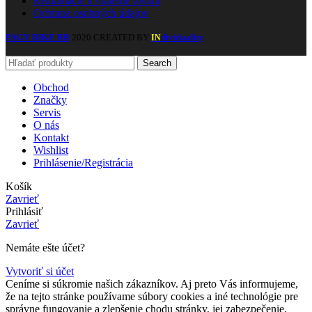
Reklamácie a vrátenie tovaru
Ochrana osobných údajov
PAGY BIKE BB
2020 CREATED BY
dividuality
.
IN
Search
Obchod
Značky
Servis
O nás
Kontakt
Wishlist
Prihlásenie/Registrácia
Košík
Zavrieť
Prihlásiť
Zavrieť
Nemáte ešte účet?
Vytvoriť si účet
Ceníme si súkromie našich zákazníkov. Aj preto Vás informujeme,
že na tejto stránke používame súbory cookies a iné technológie pre
správne fungovanie a zlepšenie chodu stránky, jej zabezpečenie,