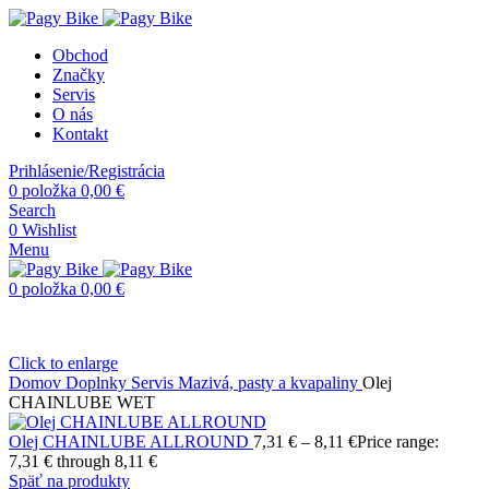
Obchod
Značky
Servis
O nás
Kontakt
Prihlásenie/Registrácia
0
položka
0,00
€
Search
0
Wishlist
Menu
0
položka
0,00
€
Click to enlarge
Domov
Doplnky
Servis
Mazivá, pasty a kvapaliny
Olej
CHAINLUBE WET
Olej CHAINLUBE ALLROUND
7,31
€
–
8,11
€
Price range:
7,31 € through 8,11 €
Späť na produkty