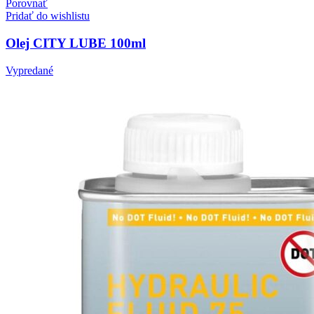
Porovnať
Pridať do wishlistu
Olej CITY LUBE 100ml
Vypredané