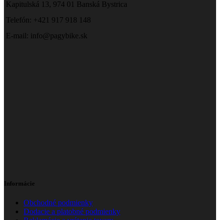
Kapitulská 13, 974 01 Banská Bystrica
Telefón: +421 917 918 148
E-mail: info@pagybike.sk
Informácie
Obchodné podmienky
Dodacie a platobné podmienky