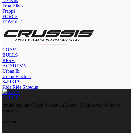
MARIN
Frog Bikes
Frappé
FORCE
EOVOLT
COAST
BULLS
BESV
ACADEMY
Urban Iki
Urban Electrics
S-BIKES
Kids Ride Shotgun
KENNY
AEROE
Predaj bicyklov Rock Machine a Romet. Cykloservis všetkých
značiek.
Kontakt