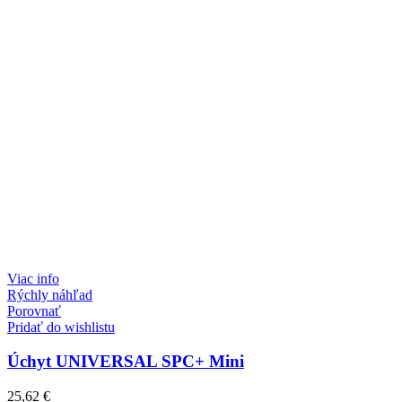
Viac info
Rýchly náhľad
Porovnať
Pridať do wishlistu
Úchyt UNIVERSAL SPC+ Mini
25,62
€