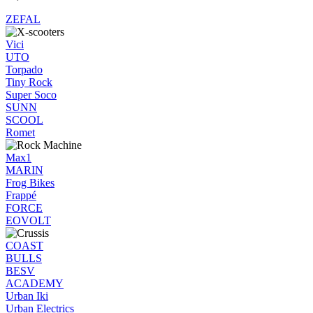
ZEFAL
Vici
UTO
Torpado
Tiny Rock
Super Soco
SUNN
SCOOL
Romet
Max1
MARIN
Frog Bikes
Frappé
FORCE
EOVOLT
COAST
BULLS
BESV
ACADEMY
Urban Iki
Urban Electrics