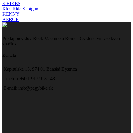
S-BIKES
Kids Ride Shotgun
KENNY
AEROE
Predaj bicyklov Rock Machine a Romet. Cykloservis všetkých
značiek.
Kontakt
Kapitulská 13, 974 01 Banská Bystrica
Telefón: +421 917 918 148
E-mail: info@pagybike.sk