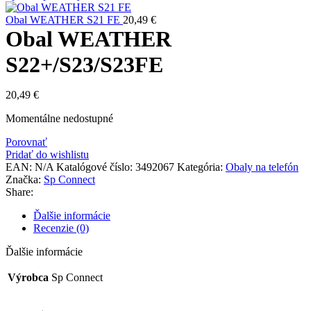
Obal WEATHER S21 FE
20,49
€
Obal WEATHER
S22+/S23/S23FE
20,49
€
Momentálne nedostupné
Porovnať
Pridať do wishlistu
EAN:
N/A
Katalógové číslo:
3492067
Kategória:
Obaly na telefón
Značka:
Sp Connect
Share:
Ďalšie informácie
Recenzie (0)
Ďalšie informácie
Výrobca
Sp Connect