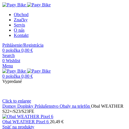
Obchod
Značky
Servis
O nás
Kontakt
Prihlásenie/Registrácia
0
položka
0,00
€
Search
0
Wishlist
Menu
0
položka
0,00
€
Vypredané
Click to enlarge
Domov
Doplnky
Príslušenstvo
Obaly na telefón
Obal WEATHER
S22+/S23/S23FE
Obal WEATHER Pixel 6
20,49
€
Späť na produkty