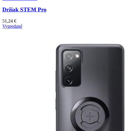
Držiak STEM Pro
51,24
€
Vypredané