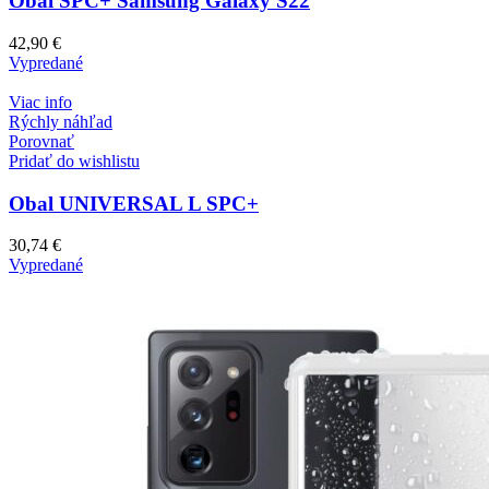
Obal SPC+ Samsung Galaxy S22
42,90
€
Vypredané
Viac info
Rýchly náhľad
Porovnať
Pridať do wishlistu
Obal UNIVERSAL L SPC+
30,74
€
Vypredané