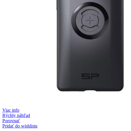
Viac info
Rýchly náhľad
Porovnať
Pridať do wishlistu