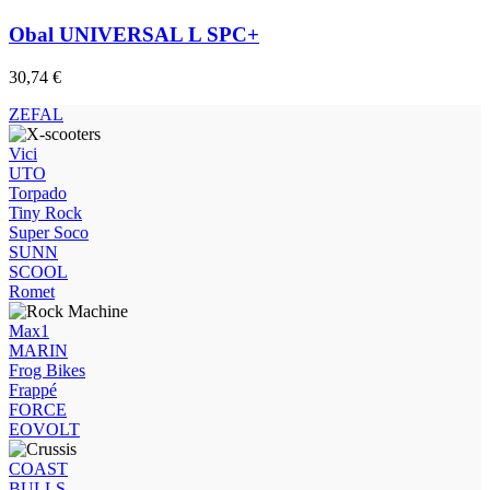
Obal UNIVERSAL L SPC+
30,74
€
ZEFAL
Vici
UTO
Torpado
Tiny Rock
Super Soco
SUNN
SCOOL
Romet
Max1
MARIN
Frog Bikes
Frappé
FORCE
EOVOLT
COAST
BULLS