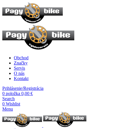
Obchod
Značky
Servis
O nás
Kontakt
Prihlásenie/Registrácia
0
položka
0,00
€
Search
0
Wishlist
Menu