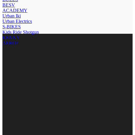
BESV
ACADEMY
Urban Iki
Urban Electrics
S-BIKES
Kids Ride Shotgun
KENNY
AEROE