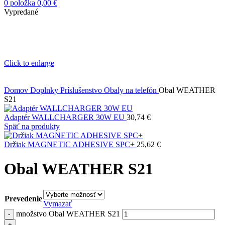
0
položka
0,00
€
Vypredané
Click to enlarge
Domov
Doplnky
Príslušenstvo
Obaly na telefón
Obal WEATHER
S21
Adaptér WALLCHARGER 30W EU
30,74
€
Späť na produkty
Držiak MAGNETIC ADHESIVE SPC+
25,62
€
Obal WEATHER S21
Prevedenie
Vymazať
množstvo Obal WEATHER S21