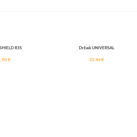
VYPRE
 SHIELD R35
Držiak UNIVERSAL
DANÉ
2,90
€
20,45
€