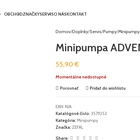
OBCHOD
ZNAČKY
SERVIS
O NÁS
KONTAKT
Domov
Doplnky
Servis
Pumpy
Minipumpy
Minipumpa ADV
55,90
€
Momentálne nedostupné
Porovnať
Pridať do wishlistu
EAN:
N/A
Katalógové číslo:
3571052
Kategória:
Minipumpy
Značka:
ZEFAL
Share: