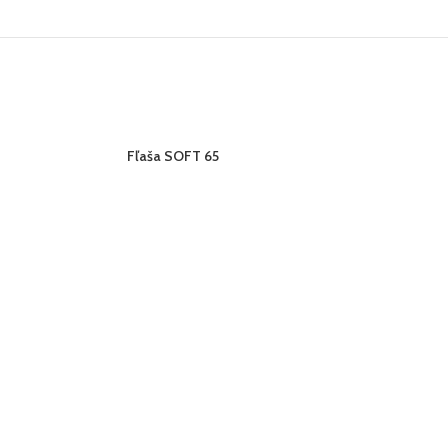
VYPRE
VYPRE
Fľaša SOFT 65
Minipu
DANÉ
DANÉ