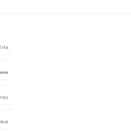
Zéfal
isex
umpy
Hliník