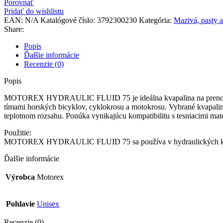
Porovnať
Pridať do wishlistu
EAN:
N/A
Katalógové číslo:
3792300230
Kategória:
Mazivá, pasty a
Share:
Popis
Ďalšie informácie
Recenzie (0)
Popis
MOTOREX HYDRAULIC FLUID 75 je ideálna kvapalina na prenos výko
tímami horských bicyklov, cyklokrosu a motokrosu. Vybrané kvapaliny
teplotnom rozsahu. Ponúka vynikajúcu kompatibilitu s tesniacimi mate
Použitie:
MOTOREX HYDRAULIC FLUID 75 sa používa v hydraulických kotúčový
Ďalšie informácie
Výrobca
Motorex
Pohlavie
Unisex
Recenzie (0)