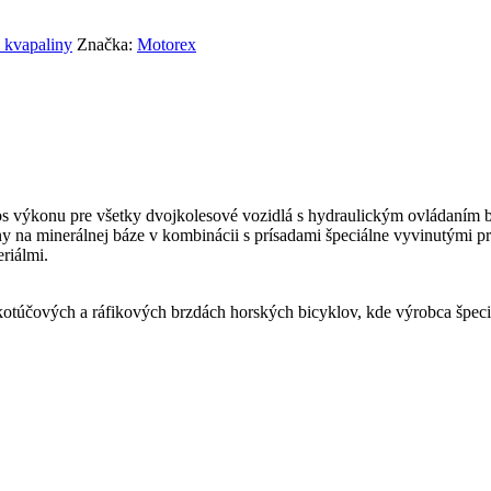
 kvapaliny
Značka:
Motorex
nu pre všetky dvojkolesové vozidlá s hydraulickým ovládaním bŕzd
 na minerálnej báze v kombinácii s prísadami špeciálne vyvinutými pre
riálmi.
ch a ráfikových brzdách horských bicyklov, kde výrobca špecifiku