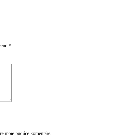
čené
*
pre moje budúce komentáre.