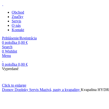
Obchod
Značky
Servis
O nás
Kontakt
Prihlásenie/Registrácia
0
položka
0,00
€
Search
0
Wishlist
Menu
0
položka
0,00
€
Vypredané
Click to enlarge
Domov
Doplnky
Servis
Mazivá, pasty a kvapaliny
Kvapalina HYD