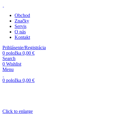
Obchod
Značky
Servis
O nás
Kontakt
Prihlásenie/Registrácia
0
položka
0,00
€
Search
0
Wishlist
Menu
0
položka
0,00
€
Click to enlarge