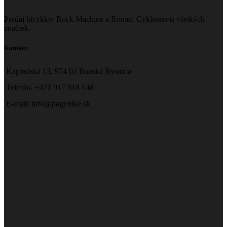
Predaj bicyklov Rock Machine a Romet. Cykloservis všetkých
značiek.
Kontakt
Kapitulská 13, 974 01 Banská Bystrica
Telefón: +421 917 918 148
E-mail: info@pagybike.sk