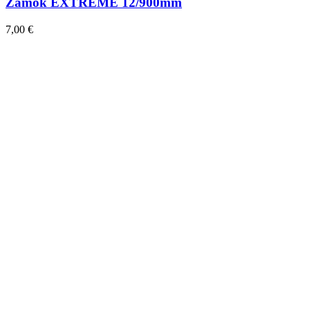
Zámok EXTREME 12/900mm
7,00
€