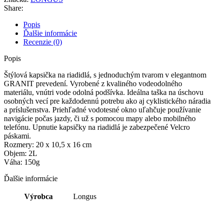
Share:
Popis
Ďalšie informácie
Recenzie (0)
Popis
Štýlová kapsička na riadidlá, s jednoduchým tvarom v elegantnom
GRANIT prevedení. Vyrobené z kvaliného vodeodolného
materiálu, vnútri vode odolná podšívka. Ideálna taška na úschovu
osobných vecí pre každodennú potrebu ako aj cyklistického náradia
a príslušenstva. Priehľadné vodotesné okno uľahčuje používanie
navigácie počas jazdy, či už s pomocou mapy alebo mobilného
telefónu. Upnutie kapsičky na riadidlá je zabezpečené Velcro
páskami.
Rozmery: 20 x 10,5 x 16 cm
Objem: 2L
Váha: 150g
Ďalšie informácie
Výrobca
Longus