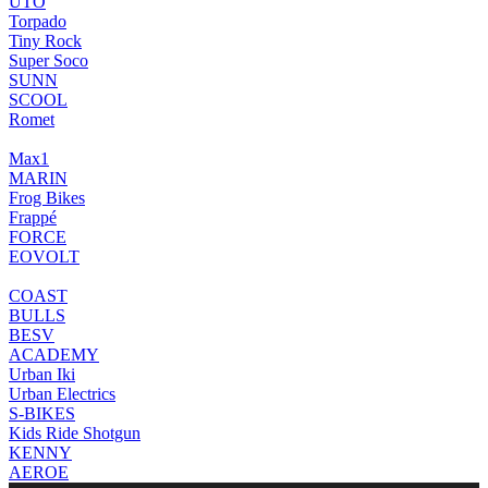
UTO
Torpado
Tiny Rock
Super Soco
SUNN
SCOOL
Romet
Max1
MARIN
Frog Bikes
Frappé
FORCE
EOVOLT
COAST
BULLS
BESV
ACADEMY
Urban Iki
Urban Electrics
S-BIKES
Kids Ride Shotgun
KENNY
AEROE