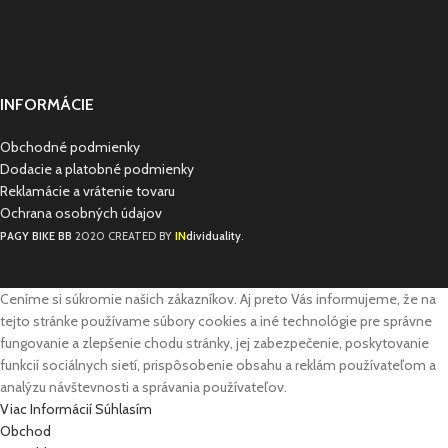
INFORMÁCIE
Obchodné podmienky
Dodacie a platobné podmienky
Reklamácie a vrátenie tovaru
Ochrana osobných údajov
IN
PAGY BIKE BB
2020 CREATED BY
dividuality
.
Ceníme si súkromie našich zákazníkov. Aj preto Vás informujeme, že na
tejto stránke používame súbory cookies a iné technológie pre správne
fungovanie a zlepšenie chodu stránky, jej zabezpečenie, poskytovanie
funkcií sociálnych sietí, prispôsobenie obsahu a reklám používateľom a
analýzu návštevnosti a správania používateľov.
Viac Informácií
Súhlasím
Obchod