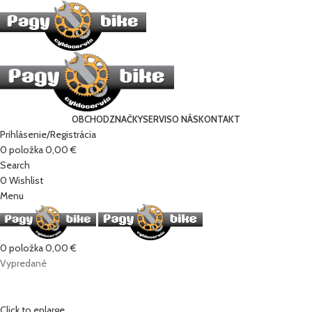
OBCHOD
ZNAČKY
SERVIS
O NÁS
KONTAKT
Prihlásenie/Registrácia
0
položka
0,00
€
Search
0
Wishlist
Menu
0
položka
0,00
€
Vypredané
Click to enlarge