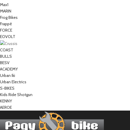
Max1
MARIN
Frog Bikes
Frappé
FORCE
EOVOLT
COAST
BULLS
BESV
ACADEMY
Urban Iki
Urban Electrics
S-BIKES
Kids Ride Shotgun
KENNY
AEROE