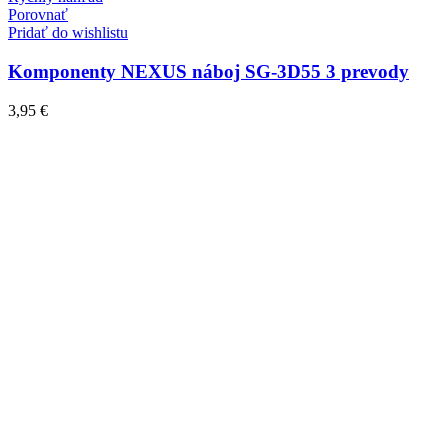
Porovnať
Pridať do wishlistu
Komponenty NEXUS náboj SG-3D55 3 prevody
3,95
€