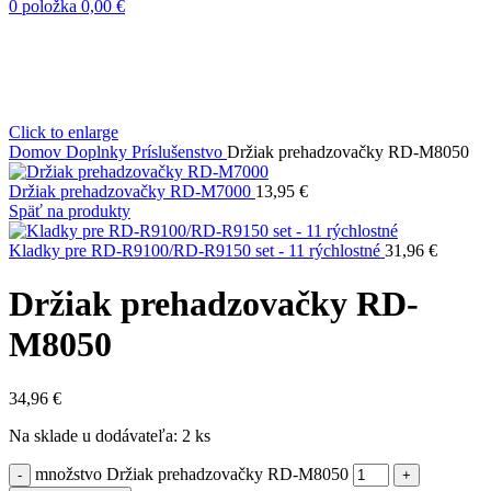
0
položka
0,00
€
Click to enlarge
Domov
Doplnky
Príslušenstvo
Držiak prehadzovačky RD-M8050
Držiak prehadzovačky RD-M7000
13,95
€
Späť na produkty
Kladky pre RD-R9100/RD-R9150 set - 11 rýchlostné
31,96
€
Držiak prehadzovačky RD-
M8050
34,96
€
Na sklade u dodávateľa: 2 ks
množstvo Držiak prehadzovačky RD-M8050