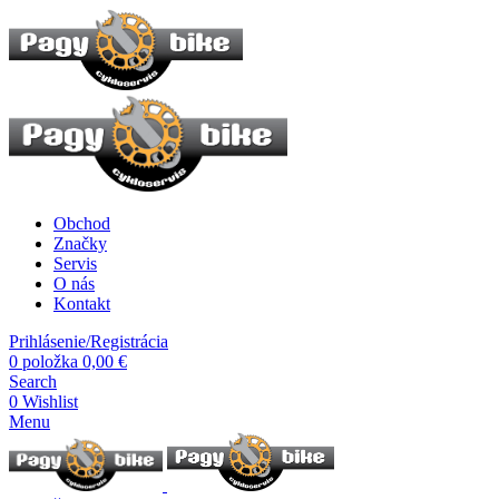
Obchod
Značky
Servis
O nás
Kontakt
Prihlásenie/Registrácia
0
položka
0,00
€
Search
0
Wishlist
Menu