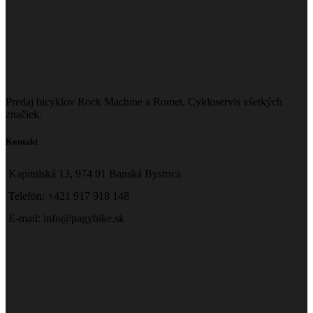
Predaj bicyklov Rock Machine a Romet. Cykloservis všetkých
značiek.
Kontakt
Kapitulská 13, 974 01 Banská Bystrica
Telefón: +421 917 918 148
E-mail: info@pagybike.sk