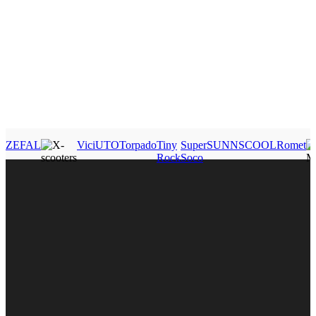
ZEFAL
Vici
UTO
Torpado
Tiny
Super
SUNN
SCOOL
Romet
Rock
Soco