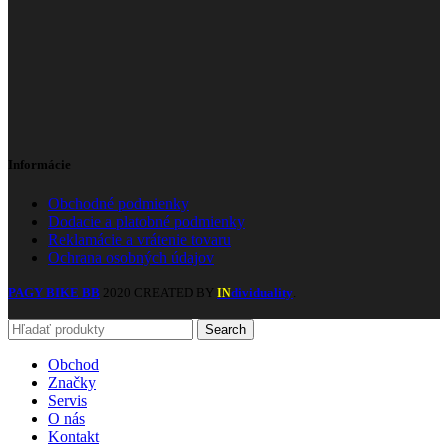
Informácie
Obchodné podmienky
Dodacie a platobné podmienky
Reklamácie a vrátenie tovaru
Ochrana osobných údajov
PAGY BIKE BB
2020 CREATED BY
dividuality
.
IN
Search
Obchod
Značky
Servis
O nás
Kontakt