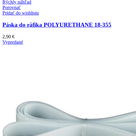
Rýchly náhľad
Porovnať
Pridať do wishlistu
Páska do ráfika POLYURETHANE 18-355
2,90
€
Vypredané