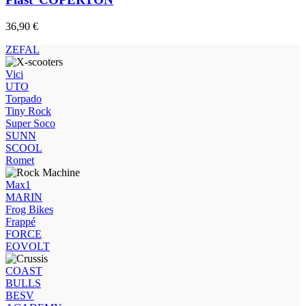
36,90
€
ZEFAL
Vici
UTO
Torpado
Tiny Rock
Super Soco
SUNN
SCOOL
Romet
Max1
MARIN
Frog Bikes
Frappé
FORCE
EOVOLT
COAST
BULLS
BESV