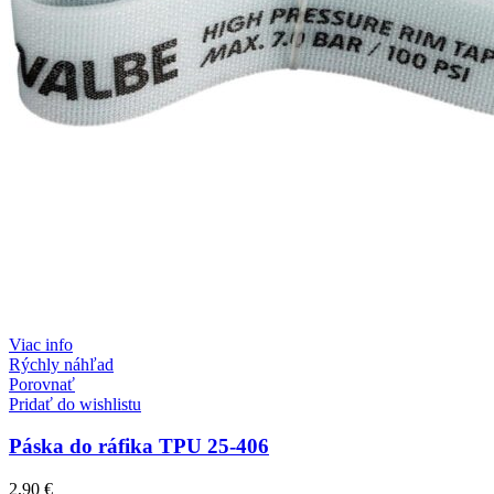
Viac info
Rýchly náhľad
Porovnať
Pridať do wishlistu
Páska do ráfika TPU 25-406
2,90
€