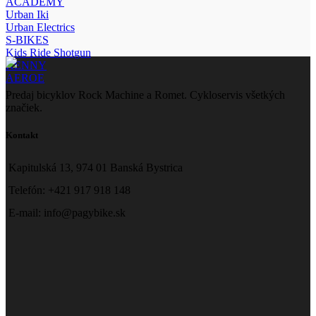
ACADEMY
Urban Iki
Urban Electrics
S-BIKES
Kids Ride Shotgun
KENNY
AEROE
Predaj bicyklov Rock Machine a Romet. Cykloservis všetkých
značiek.
Kontakt
Kapitulská 13, 974 01 Banská Bystrica
Telefón: +421 917 918 148
E-mail: info@pagybike.sk