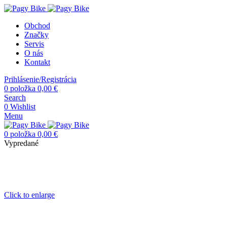
Obchod
Značky
Servis
O nás
Kontakt
Prihlásenie/Registrácia
0
položka
0,00
€
Search
0
Wishlist
Menu
0
položka
0,00
€
Vypredané
Click to enlarge