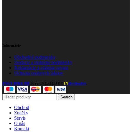
Informácie
Obchodné podmienky
Dodacie a platobné podmienky
Reklamácie a vrátenie tovaru
Ochrana osobných údajov
PAGY BIKE BB
2020 CREATED BY
dividuality
.
IN
Search
Obchod
Značky
Servis
O nás
Kontakt