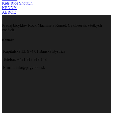
Kids Ride Shotgun
KENNY
AEROE
Predaj bicyklov Rock Machine a Romet. Cykloservis všetkých
značiek.
Kontakt
Kapitulská 13, 974 01 Banská Bystrica
Telefón: +421 917 918 148
E-mail: info@pagybike.sk