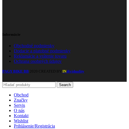
Informácie
Obchodné podmienky
Dodacie a platobné podmienky
Reklamácie a vrátenie tovaru
Ochrana osobných údajov
PAGY BIKE BB
2020 CREATED BY
dividuality
.
IN
Search
Obchod
Značky
Servis
O nás
Kontakt
Wishlist
Prihlásenie/Registrácia