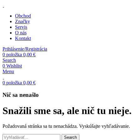
Obchod
Značky
Servis
O nás
Kontakt
Prihlásenie/Registrácia
0
položka
0,00
€
Search
0
Wishlist
Menu
0
položka
0,00
€
Nič sa nenašlo
Snažili sme sa, ale nič tu nieje.
Požadovaná stránka sa tu nenachádza. Vyskúšajte vyhľadávanie.
Search