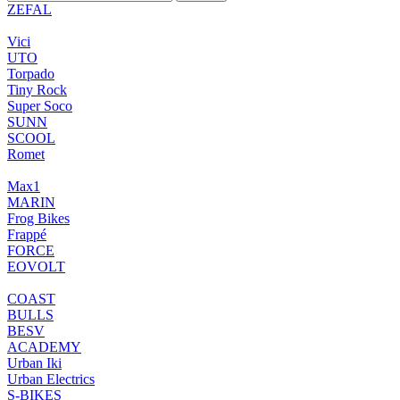
ZEFAL
Vici
UTO
Torpado
Tiny Rock
Super Soco
SUNN
SCOOL
Romet
Max1
MARIN
Frog Bikes
Frappé
FORCE
EOVOLT
COAST
BULLS
BESV
ACADEMY
Urban Iki
Urban Electrics
S-BIKES