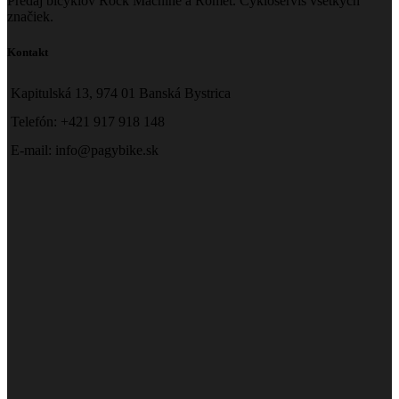
Predaj bicyklov Rock Machine a Romet. Cykloservis všetkých
značiek.
Kontakt
Kapitulská 13, 974 01 Banská Bystrica
Telefón: +421 917 918 148
E-mail: info@pagybike.sk