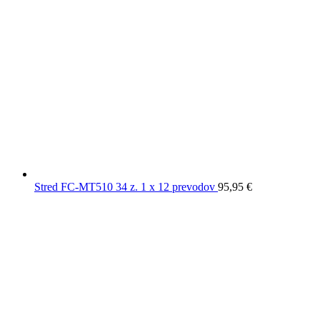
Stred FC-MT510 34 z. 1 x 12 prevodov
95,95
€