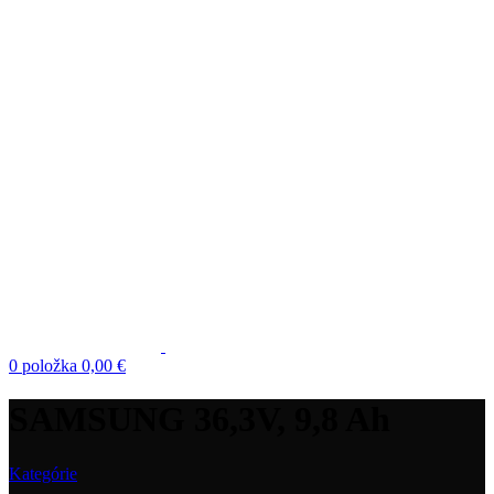
0
položka
0,00
€
SAMSUNG 36,3V, 9,8 Ah
Kategórie