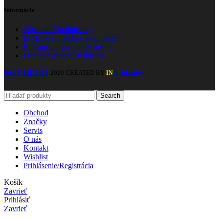
Informácie
Obchodné podmienky
Dodacie a platobné podmienky
Reklamácie a vrátenie tovaru
Ochrana osobných údajov
PAGY BIKE BB
2020 CREATED BY
dividuality
.
IN
Search
Obchod
Značky
Servis
O nás
Kontakt
Wishlist
Prihlásenie/Registrácia
Košík
Zavrieť
Prihlásiť
Zavrieť