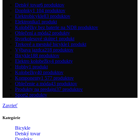
Detský tovar
6 produktov
Doplnky
1 104 produktov
Elektrobicykle
83 produktov
Elektronika
1 produkt
Koloběžky bez baterie na ND
8 produktov
Oblečení a móda
2 produkty
štvorkolesové skútre
1 produkt
Trekové a mestské bicykle
1 produkt
Výbava jazdca
218 produktov
Bicykle
188 produktov
Elektro kolobežky
4 produkty
Hobby
1 produkt
Kolobežky
40 produktov
Komponenty
1 577 produktov
Oblečenie a móda
43 produktov
Produkty na predajni
37 produktov
Sport
2 produkty
Zavrieť
Kategórie
Bicykle
Detský tovar
Doplnky