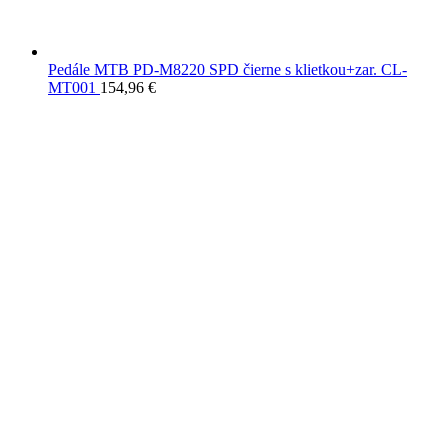
Pedále MTB PD-M8220 SPD čierne s klietkou+zar. CL-
MT001
154,96
€