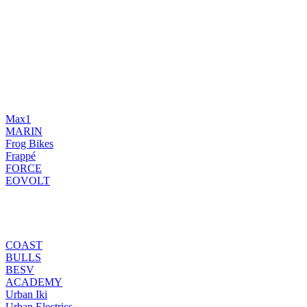
Max1
MARIN
Frog Bikes
Frappé
FORCE
EOVOLT
COAST
BULLS
BESV
ACADEMY
Urban Iki
Urban Electrics