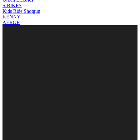
S-BIKES
Kids Ride Shotgun
KENNY
AEROE