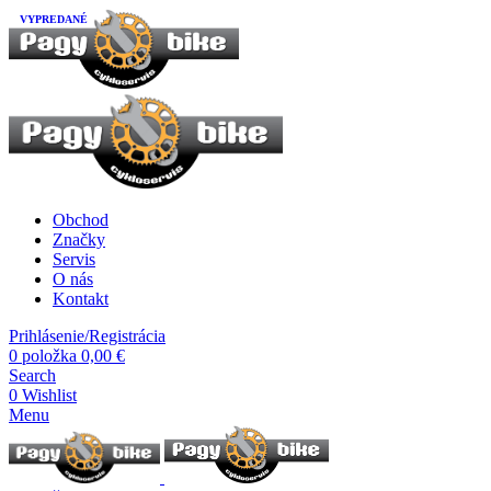
VYPREDANÉ
Obchod
Značky
Servis
O nás
Kontakt
Prihlásenie/Registrácia
0
položka
0,00
€
Search
0
Wishlist
Menu