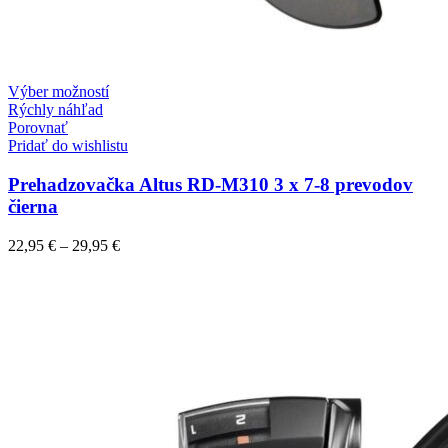
Tento
Výber možností
produkt
Rýchly náhľad
má
Porovnať
viacero
Pridať do wishlistu
variantov.
Možnosti
Prehadzovačka Altus RD-M310 3 x 7-8 prevodov
si
čierna
môžete
vybrať
Price
22,95
€
–
29,95
€
na
range:
stránke
22,95 €
produktu.
through
29,95 €