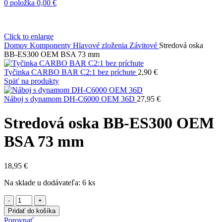
0
položka
0,00
€
Click to enlarge
Domov
Komponenty
Hlavové zloženia
Závitové
Stredová oska
BB-ES300 OEM BSA 73 mm
Tyčinka CARBO BAR C2:1 bez príchute
2,90
€
Späť na produkty
Náboj s dynamom DH-C6000 OEM 36D
27,95
€
Stredová oska BB-ES300 OEM
BSA 73 mm
18,95
€
Na sklade u dodávateľa: 6 ks
množstvo
Stredová
Pridať do košíka
oska
Porovnať