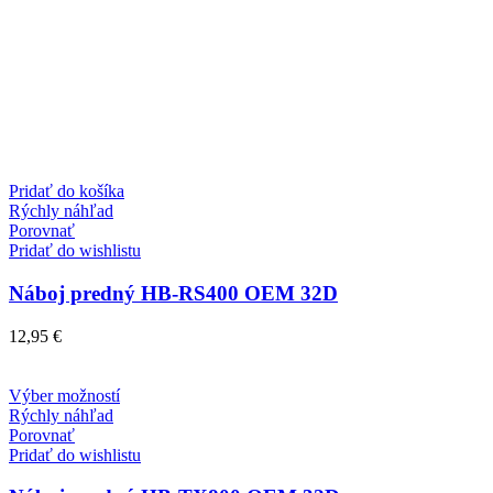
Pridať do košíka
Rýchly náhľad
Porovnať
Pridať do wishlistu
Náboj predný HB-RS400 OEM 32D
12,95
€
Tento
Výber možností
produkt
Rýchly náhľad
má
Porovnať
viacero
Pridať do wishlistu
variantov.