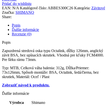
BB-
Pridať do wishlistu
ES300
EAN:
N/A
Katalógové číslo:
ABBES300C26
Kategória:
Závitové
OEM
Značka:
SHIMANO
BSA
Share:
73
mm
Popis
Ďalšie informácie
Recenzie (0)
Popis
Zapuzdrená stredová oska typu Octalink, dĺžky 126mm, anglický
závit BSA, bez upínacích skrutiek. Vhodná pre kľuky FCM4000.
Pre šírku rámu 73mm.
Typ: MTB, Celková váha balenia: 312g, Dĺžka/Priemer:
73x126mm, Spôsob montáže: BSA, Octalink, šedá/čierna, bez
skrutiek, Materiál: Oceľ / Plast
Zobraziť návod k produktu.
Ďalšie informácie
Výrobca
Shimano