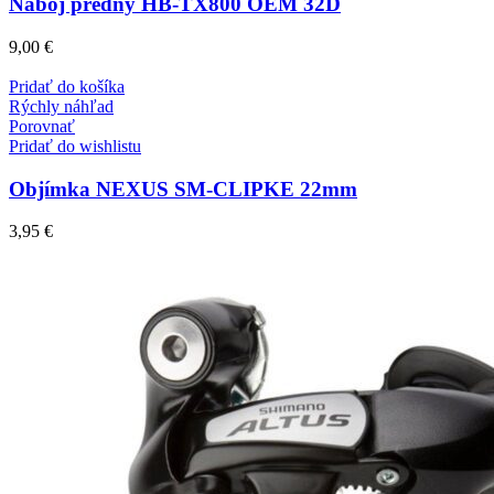
Možnosti
Náboj predný HB-TX800 OEM 32D
si
môžete
9,00
€
vybrať
na
Pridať do košíka
stránke
Rýchly náhľad
produktu.
Porovnať
Pridať do wishlistu
Objímka NEXUS SM-CLIPKE 22mm
3,95
€