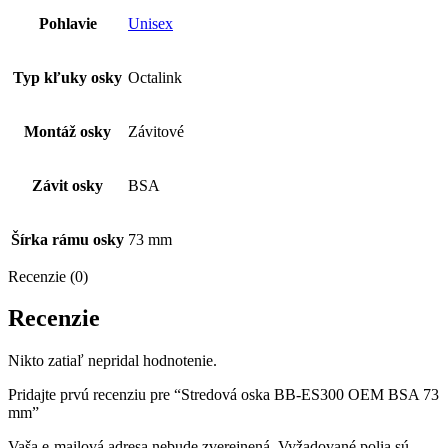
Pohlavie
Unisex
Typ kľuky osky
Octalink
Montáž osky
Závitové
Závit osky
BSA
Šírka rámu osky
73 mm
Recenzie (0)
Recenzie
Nikto zatiaľ nepridal hodnotenie.
Pridajte prvú recenziu pre “Stredová oska BB-ES300 OEM BSA 73
mm”
Vaša e-mailová adresa nebude zverejnená.
Vyžadované polia sú