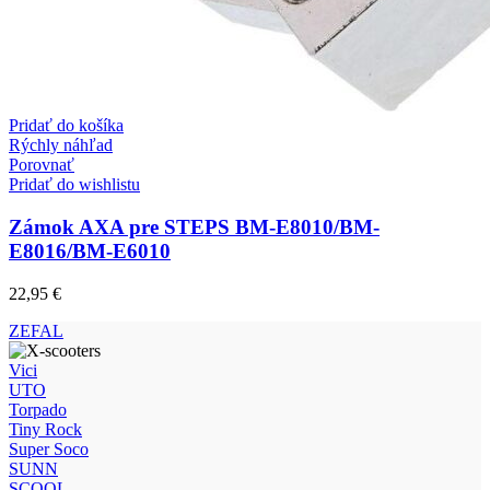
Pridať do košíka
Rýchly náhľad
Porovnať
Pridať do wishlistu
Zámok AXA pre STEPS BM-E8010/BM-
E8016/BM-E6010
22,95
€
ZEFAL
Vici
UTO
Torpado
Tiny Rock
Super Soco
SUNN
SCOOL