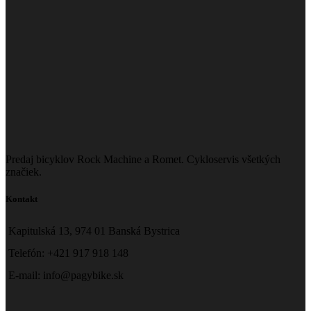
Predaj bicyklov Rock Machine a Romet. Cykloservis všetkých
značiek.
Kontakt
Kapitulská 13, 974 01 Banská Bystrica
Telefón: +421 917 918 148
E-mail: info@pagybike.sk