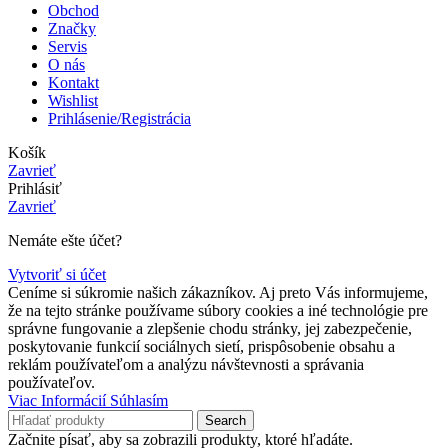
Obchod
Značky
Servis
O nás
Kontakt
Wishlist
Prihlásenie/Registrácia
Košík
Zavrieť
Prihlásiť
Zavrieť
Nemáte ešte účet?
Vytvoriť si účet
Ceníme si súkromie našich zákazníkov. Aj preto Vás informujeme,
že na tejto stránke používame súbory cookies a iné technológie pre
správne fungovanie a zlepšenie chodu stránky, jej zabezpečenie,
poskytovanie funkcií sociálnych sietí, prispôsobenie obsahu a
reklám používateľom a analýzu návštevnosti a správania
používateľov.
Viac
Viac Informácií
Súhlasím
Informácií
Search
Začnite písať, aby sa zobrazili produkty, ktoré hľadáte.