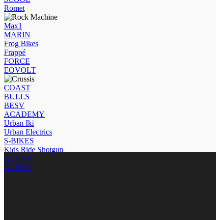
Romet
Max1
MARIN
Frog Bikes
Frappé
FORCE
EOVOLT
COAST
BULLS
BESV
ACADEMY
Urban Iki
Urban Electrics
S-BIKES
Kids Ride Shotgun
KENNY
AEROE