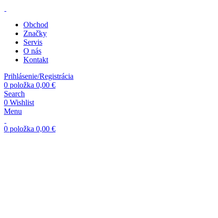
Obchod
Značky
Servis
O nás
Kontakt
Prihlásenie/Registrácia
0
položka
0,00
€
Search
0
Wishlist
Menu
0
položka
0,00
€