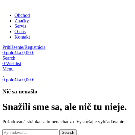
Obchod
Značky
Servis
O nás
Kontakt
Prihlásenie/Registrácia
0
položka
0,00
€
Search
0
Wishlist
Menu
0
položka
0,00
€
Nič sa nenašlo
Snažili sme sa, ale nič tu nieje.
Požadovaná stránka sa tu nenachádza. Vyskúšajte vyhľadávanie.
Search