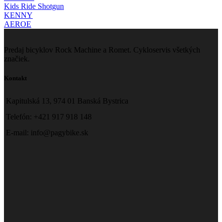
Kids Ride Shotgun
KENNY
AEROE
Predaj bicyklov Rock Machine a Romet. Cykloservis všetkých
značiek.
Kontakt
Kapitulská 13, 974 01 Banská Bystrica
Telefón: +421 917 918 148
E-mail: info@pagybike.sk