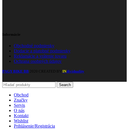
Informácie
Obchodné podmienky
Dodacie a platobné podmienky
Reklamácie a vrátenie tovaru
Ochrana osobných údajov
PAGY BIKE BB
2020 CREATED BY
dividuality
.
IN
Search
Obchod
Značky
Servis
O nás
Kontakt
Wishlist
Prihlásenie/Registrácia