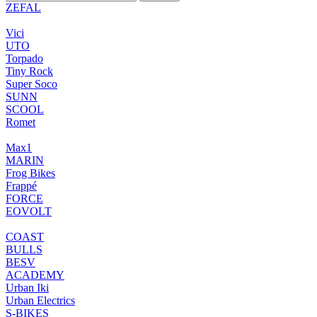
ZEFAL
Vici
UTO
Torpado
Tiny Rock
Super Soco
SUNN
SCOOL
Romet
Max1
MARIN
Frog Bikes
Frappé
FORCE
EOVOLT
COAST
BULLS
BESV
ACADEMY
Urban Iki
Urban Electrics
S-BIKES