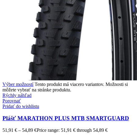
Výber možností
Tento produkt má viacero variantov. Možnosti si
môžete vybrať na stránke produktu.
Rýchly náhľad
Porovnať
Pridať do wishlistu
Plášť MARATHON PLUS MTB SMARTGUARD
51,91
€
–
54,89
€
Price range: 51,91 € through 54,89 €