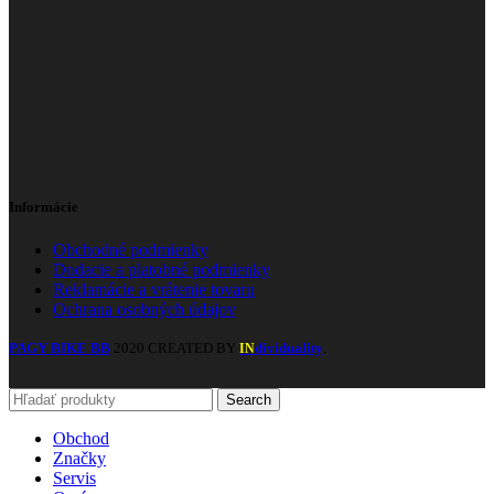
Informácie
Obchodné podmienky
Dodacie a platobné podmienky
Reklamácie a vrátenie tovaru
Ochrana osobných údajov
PAGY BIKE BB
2020 CREATED BY
dividuality
.
IN
Search
Obchod
Značky
Servis