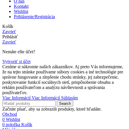
O nás
Kontakt
Wishlist
Prihlásenie/Registrácia
Košík
Zavrieť
Prihlásiť
Zavrieť
Nemáte ešte účet?
Vytvoriť si účet
Ceníme si súkromie našich zákazníkov. Aj preto Vás informujeme,
že na tejto stránke používame súbory cookies a iné technológie pre
správne fungovanie a zlepšenie chodu stránky, jej zabezpečenie,
poskytovanie funkcií sociálnych sietí, prispôsobenie obsahu a
reklám používateľom a analýzu návštevnosti a správania
používateľov.
Viac Informácií
Viac Informácií
Súhlasím
Search
Začnite písať, aby sa zobrazili produkty, ktoré hľadáte.
Obchod
0
Wishlist
0
položka
Košík