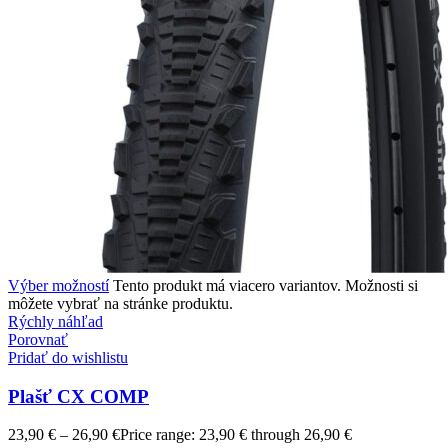
Výber možností
Tento produkt má viacero variantov. Možnosti si
môžete vybrať na stránke produktu.
Rýchly náhľad
Porovnať
Pridať do wishlistu
Plašť CX COMP
23,90
€
–
26,90
€
Price range: 23,90 € through 26,90 €