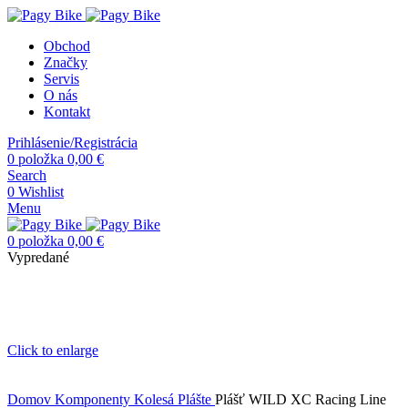
Obchod
Značky
Servis
O nás
Kontakt
Prihlásenie/Registrácia
0
položka
0,00
€
Search
0
Wishlist
Menu
0
položka
0,00
€
Vypredané
Click to enlarge
Domov
Komponenty
Kolesá
Plášte
Plášť WILD XC Racing Line