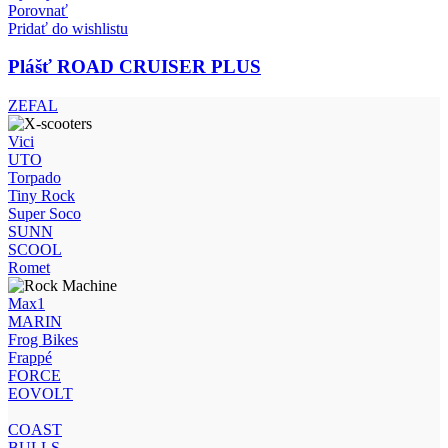
Porovnať
Pridať do wishlistu
Plášť ROAD CRUISER PLUS
ZEFAL
Vici
UTO
Torpado
Tiny Rock
Super Soco
SUNN
SCOOL
Romet
Max1
MARIN
Frog Bikes
Frappé
FORCE
EOVOLT
COAST
BULLS