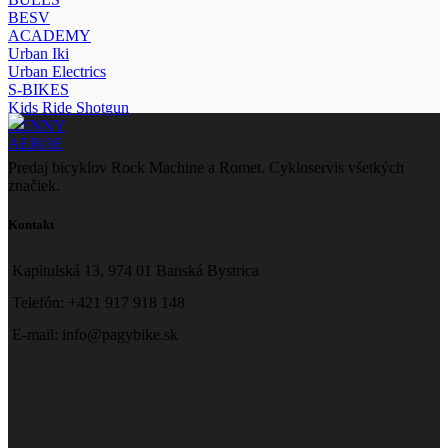
BESV
ACADEMY
Urban Iki
Urban Electrics
S-BIKES
Kids Ride Shotgun
KENNY
AEROE
Predaj bicyklov Rock Machine a Romet. Cykloservis všetkých
značiek.
Kontakt
Kapitulská 13, 974 01 Banská Bystrica
Telefón: +421 917 918 148
E-mail: info@pagybike.sk