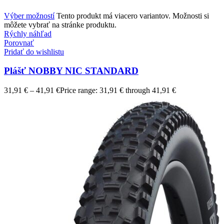
Výber možností
Tento produkt má viacero variantov. Možnosti si
môžete vybrať na stránke produktu.
Rýchly náhľad
Porovnať
Pridať do wishlistu
Plášť NOBBY NIC STANDARD
31,91
€
–
41,91
€
Price range: 31,91 € through 41,91 €