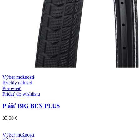
Tento
Výber možností
produkt
Rýchly náhľad
má
Porovnať
viacero
Pridať do wishlistu
variantov.
Možnosti
Plášť BIG BEN PLUS
si
môžete
33,90
€
vybrať
na
stránke
Tento
Výber možností
produktu.