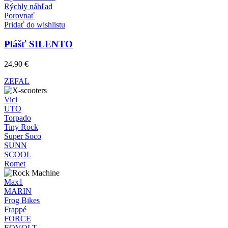
produktu.
produkt
65,90 €
Rýchly náhľad
má
Porovnať
viacero
Pridať do wishlistu
variantov.
Možnosti
Plášť SILENTO
si
môžete
24,90
€
vybrať
na
ZEFAL
stránke
produktu.
Vici
UTO
Torpado
Tiny Rock
Super Soco
SUNN
SCOOL
Romet
Max1
MARIN
Frog Bikes
Frappé
FORCE
EOVOLT