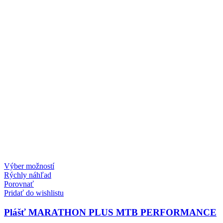
Tento
Výber možností
produkt
Rýchly náhľad
má
Porovnať
viacero
Pridať do wishlistu
variantov.
Možnosti
Plášť MARATHON PLUS MTB PERFORMANCE
si