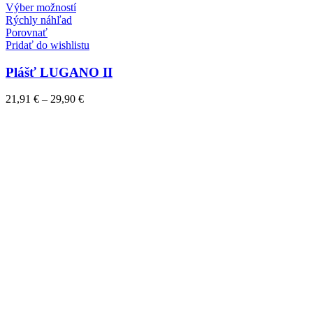
Tento
Výber možností
produkt
Rýchly náhľad
má
Porovnať
viacero
Pridať do wishlistu
variantov.
Možnosti
Plášť LUGANO II
si
môžete
Price
21,91
€
–
29,90
€
vybrať
range:
na
21,91 €
stránke
through
produktu.
29,90 €