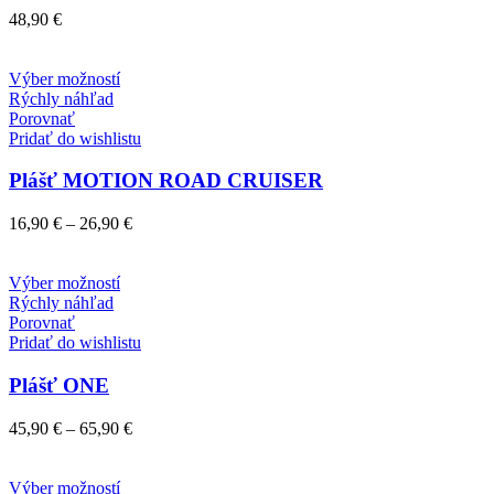
môžete
48,90
€
vybrať
na
stránke
Tento
Výber možností
produktu.
produkt
Rýchly náhľad
má
Porovnať
viacero
Pridať do wishlistu
variantov.
Možnosti
Plášť MOTION ROAD CRUISER
si
môžete
Price
16,90
€
–
26,90
€
vybrať
range:
na
16,90 €
stránke
Tento
through
Výber možností
produktu.
produkt
26,90 €
Rýchly náhľad
má
Porovnať
viacero
Pridať do wishlistu
variantov.
Možnosti
Plášť ONE
si
môžete
Price
45,90
€
–
65,90
€
vybrať
range:
na
45,90 €
stránke
Tento
through
Výber možností