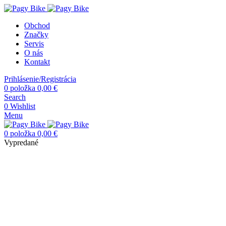
Obchod
Značky
Servis
O nás
Kontakt
Prihlásenie/Registrácia
0
položka
0,00
€
Search
0
Wishlist
Menu
0
položka
0,00
€
Vypredané