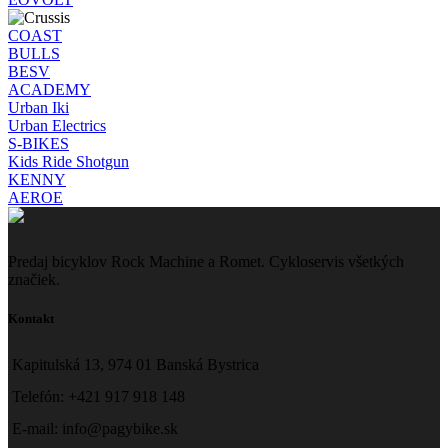
COAST
BULLS
BESV
ACADEMY
Urban Iki
Urban Electrics
S-BIKES
Kids Ride Shotgun
KENNY
AEROE
Predaj bicyklov Rock Machine a Romet. Cykloservis všetkých
značiek.
Kontakt
Kapitulská 13, 974 01 Banská Bystrica
Telefón: +421 917 918 148
E-mail: info@pagybike.sk