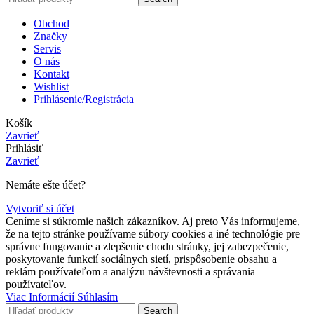
Obchod
Značky
Servis
O nás
Kontakt
Wishlist
Prihlásenie/Registrácia
Košík
Zavrieť
Prihlásiť
Zavrieť
Nemáte ešte účet?
Vytvoriť si účet
Ceníme si súkromie našich zákazníkov. Aj preto Vás informujeme,
že na tejto stránke používame súbory cookies a iné technológie pre
správne fungovanie a zlepšenie chodu stránky, jej zabezpečenie,
poskytovanie funkcií sociálnych sietí, prispôsobenie obsahu a
reklám používateľom a analýzu návštevnosti a správania
používateľov.
Viac
Viac Informácií
Súhlasím
Informácií
Search