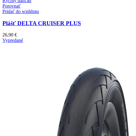
produkt
Rýchly náhľad
má
Porovnať
viacero
Pridať do wishlistu
variantov.
Možnosti
Plášť DELTA CRUISER PLUS
si
môžete
26,90
€
vybrať
Vypredané
na
stránke
produktu.