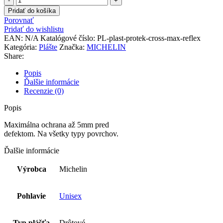
Plášť
Pridať do košíka
PROTEK
Porovnať
CROSS
Pridať do wishlistu
MAX
EAN:
N/A
Katalógové číslo:
PL-plast-protek-cross-max-reflex
Reflex
Kategória:
Plášte
Značka:
MICHELIN
Share:
Popis
Ďalšie informácie
Recenzie (0)
Popis
Maximálna ochrana až 5mm pred
defektom. Na všetky typy povrchov.
Ďalšie informácie
Výrobca
Michelin
Pohlavie
Unisex
Typ plášťa
Drôtové