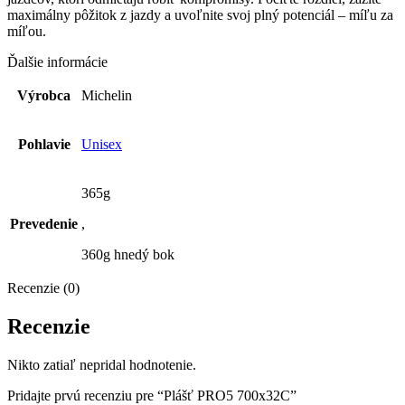
maximálny pôžitok z jazdy a uvoľnite svoj plný potenciál – míľu za
míľou.
Ďalšie informácie
Výrobca
Michelin
Pohlavie
Unisex
365g
Prevedenie
,
360g hnedý bok
Recenzie (0)
Recenzie
Nikto zatiaľ nepridal hodnotenie.
Pridajte prvú recenziu pre “Plášť PRO5 700x32C”