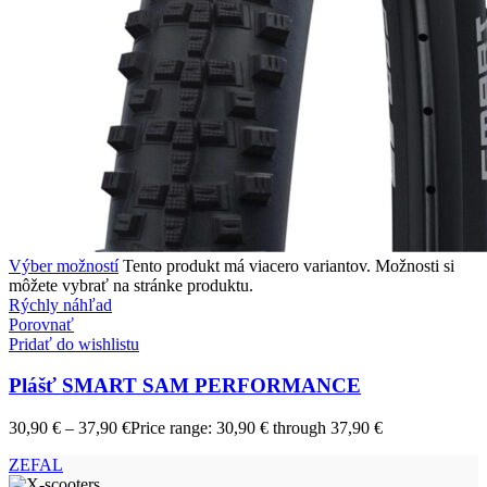
Výber možností
Tento produkt má viacero variantov. Možnosti si
môžete vybrať na stránke produktu.
Rýchly náhľad
Porovnať
Pridať do wishlistu
Plášť SMART SAM PERFORMANCE
30,90
€
–
37,90
€
Price range: 30,90 € through 37,90 €
ZEFAL