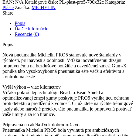
EAN:
N/A
Katalógové číslo:
PL-plast-pro5-700x32c
Kategória:
Plášte
Značka:
MICHELIN
Share:
Popis
Ďalšie informácie
Recenzie (0)
Popis
Nová pneumatika Michelin PRO5 stanovuje nové štandardy v
rýchlosti, priľnavosti a odolnosti. Vďaka inovatívnemu dizajnu
pripravenému na bezdušové použitie a osvedčenej zmesi Gum-X
ponúka táto vysokovýkonná pneumatika ešte väčšiu efektivitu a
kontrolu na ceste.
Vyšší výkon – viac kilometrov
Vďaka pokročilej technológii Bead-to-Bead Shield a
optimalizovanej zmesi gumy poskytuje PRO5 vynikajúcu ochranu
proti defektu a predĺženú životnosť. Či už idete na rýchle tréningové
jazdy alebo náročné preteky, táto pneumatika je pripravená posúvať
vaše limity a za ich hranice.
Pripravená na akékoľvek dobrodružstvo
Pneumatika Michelin PRO5 bola vyvinutá pre ambicióznych
jazdcov, ktorí odmietajú robiť kompromisy. Pocíťte rozdiel, zažite