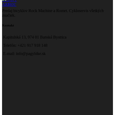
AEROE
Predaj bicyklov Rock Machine a Romet. Cykloservis všetkých
značiek.
Kontakt
Kapitulská 13, 974 01 Banská Bystrica
Telefón: +421 917 918 148
E-mail: info@pagybike.sk