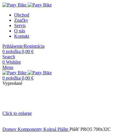
Obchod
Značky
Servis
O nás
Kontakt
Prihlásenie/Registrácia
0
položka
0,00
€
Search
0
Wishlist
Menu
0
položka
0,00
€
Vypredané
Click to enlarge
Domov
Komponenty
Kolesá
Plášte
Plášť PRO5 700x32C