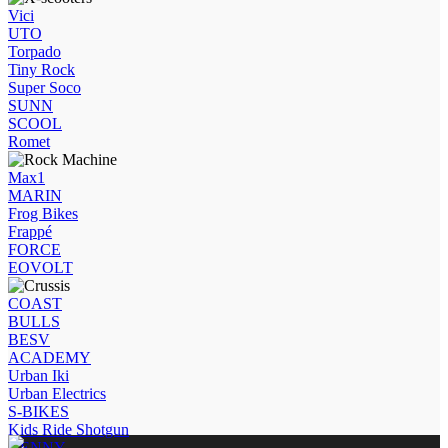
Vici
UTO
Torpado
Tiny Rock
Super Soco
SUNN
SCOOL
Romet
Max1
MARIN
Frog Bikes
Frappé
FORCE
EOVOLT
COAST
BULLS
BESV
ACADEMY
Urban Iki
Urban Electrics
S-BIKES
Kids Ride Shotgun
KENNY