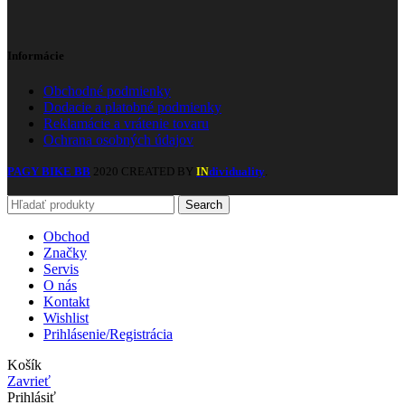
Informácie
Obchodné podmienky
Dodacie a platobné podmienky
Reklamácie a vrátenie tovaru
Ochrana osobných údajov
PAGY BIKE BB
2020 CREATED BY
dividuality
.
IN
Search
Obchod
Značky
Servis
O nás
Kontakt
Wishlist
Prihlásenie/Registrácia
Košík
Zavrieť
Prihlásiť