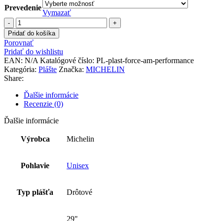
Prevedenie
Vymazať
množstvo
Plášť
Pridať do košíka
FORCE
Porovnať
AM
Pridať do wishlistu
Performance
EAN:
N/A
Katalógové číslo:
PL-plast-force-am-performance
Kategória:
Plášte
Značka:
MICHELIN
Share:
Ďalšie informácie
Recenzie (0)
Ďalšie informácie
Výrobca
Michelin
Pohlavie
Unisex
Typ plášťa
Drôtové
29"