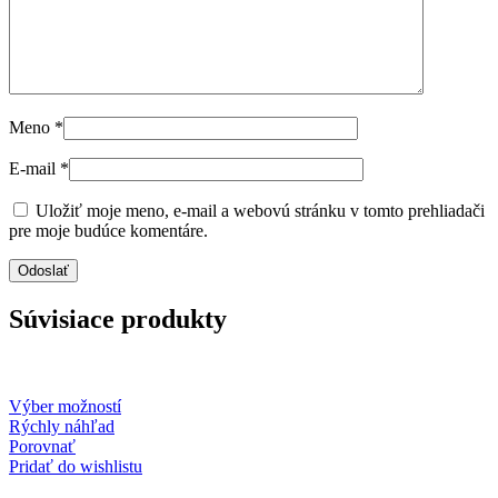
Meno
*
E-mail
*
Uložiť moje meno, e-mail a webovú stránku v tomto prehliadači
pre moje budúce komentáre.
Súvisiace produkty
Tento
Výber možností
produkt
Rýchly náhľad
má
Porovnať
viacero
Pridať do wishlistu
variantov.