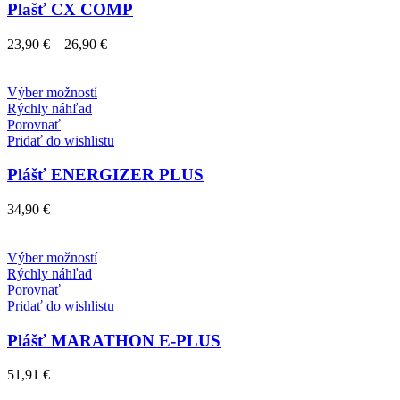
Možnosti
Plašť CX COMP
si
môžete
Price
23,90
€
–
26,90
€
vybrať
range:
na
23,90 €
stránke
Tento
through
Výber možností
produktu.
produkt
26,90 €
Rýchly náhľad
má
Porovnať
viacero
Pridať do wishlistu
variantov.
Možnosti
Plášť ENERGIZER PLUS
si
môžete
34,90
€
vybrať
na
stránke
Tento
Výber možností
produktu.
produkt
Rýchly náhľad
má
Porovnať
viacero
Pridať do wishlistu
variantov.
Možnosti
Plášť MARATHON E-PLUS
si
môžete
51,91
€
vybrať