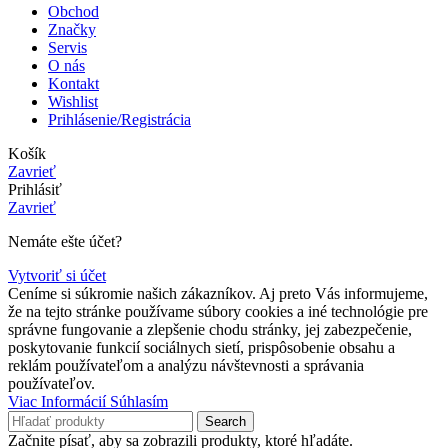
Obchod
Značky
Servis
O nás
Kontakt
Wishlist
Prihlásenie/Registrácia
Košík
Zavrieť
Prihlásiť
Zavrieť
Nemáte ešte účet?
Vytvoriť si účet
Ceníme si súkromie našich zákazníkov. Aj preto Vás informujeme,
že na tejto stránke používame súbory cookies a iné technológie pre
správne fungovanie a zlepšenie chodu stránky, jej zabezpečenie,
poskytovanie funkcií sociálnych sietí, prispôsobenie obsahu a
reklám používateľom a analýzu návštevnosti a správania
používateľov.
Viac
Viac Informácií
Súhlasím
Informácií
Search
Začnite písať, aby sa zobrazili produkty, ktoré hľadáte.