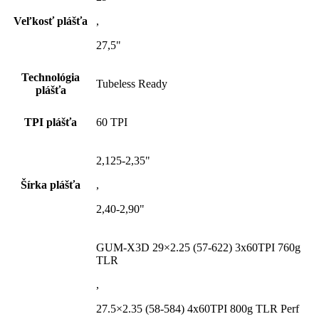
Veľkosť plášťa
,
27,5"
Technológia
Tubeless Ready
plášťa
TPI plášťa
60 TPI
2,125-2,35"
Šírka plášťa
,
2,40-2,90"
GUM-X3D 29×2.25 (57-622) 3x60TPI 760g
TLR
,
27.5×2.35 (58-584) 4x60TPI 800g TLR Perf