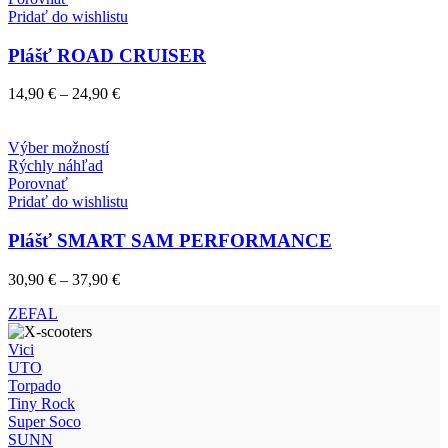
viacero
Pridať do wishlistu
variantov.
Možnosti
Plášť ROAD CRUISER
si
môžete
Price
14,90
€
–
24,90
€
vybrať
range:
na
14,90 €
stránke
Tento
through
Výber možností
produktu.
produkt
24,90 €
Rýchly náhľad
má
Porovnať
viacero
Pridať do wishlistu
variantov.
Možnosti
Plášť SMART SAM PERFORMANCE
si
môžete
Price
30,90
€
–
37,90
€
vybrať
range:
na
ZEFAL
30,90 €
stránke
through
produktu.
Vici
37,90 €
UTO
Torpado
Tiny Rock
Super Soco
SUNN