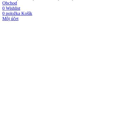
Obchod
0
Wishlist
0
položka
Košík
Môj účet