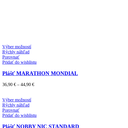
Tento
Výber možností
produkt
Rýchly náhľad
má
Porovnať
viacero
Pridať do wishlistu
variantov.
Možnosti
Plášť MARATHON MONDIAL
si
môžete
Price
36,90
€
–
44,90
€
vybrať
range:
na
36,90 €
stránke
Tento
through
Výber možností
produktu.
produkt
44,90 €
Rýchly náhľad
má
Porovnať
viacero
Pridať do wishlistu
variantov.
Možnosti
Plášť NOBBY NIC STANDARD