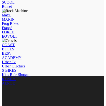
SCOOL
Romet
Max1
MARIN
Frog Bikes
Frappé
FORCE
EOVOLT
COAST
BULLS
BESV
ACADEMY
Urban Iki
Urban Electrics
S-BIKES
Kids Ride Shotgun
KENNY
AEROE