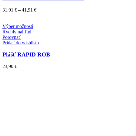
si
môžete
Price
31,91
€
–
41,91
€
vybrať
range:
na
31,91 €
stránke
Tento
through
Výber možností
produktu.
produkt
41,91 €
Rýchly náhľad
má
Porovnať
viacero
Pridať do wishlistu
variantov.
Možnosti
Plášť RAPID ROB
si
môžete
23,90
€
vybrať
na
stránke
produktu.