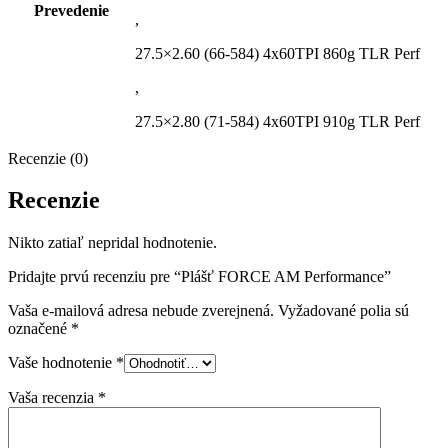
Prevedenie
,
27.5×2.60 (66-584) 4x60TPI 860g TLR Perf
,
27.5×2.80 (71-584) 4x60TPI 910g TLR Perf
Recenzie (0)
Recenzie
Nikto zatiaľ nepridal hodnotenie.
Pridajte prvú recenziu pre “Plášť FORCE AM Performance”
Vaša e-mailová adresa nebude zverejnená.
Vyžadované polia sú
označené
*
Vaše hodnotenie
*
Vaša recenzia
*