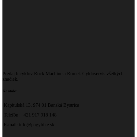
Predaj bicyklov Rock Machine a Romet. Cykloservis všetkých
značiek.
Kontakt
Kapitulská 13, 974 01 Banská Bystrica
Telefón: +421 917 918 148
E-mail: info@pagybike.sk