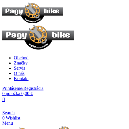
Obchod
Značky
Servis
O nás
Kontakt
Prihlásenie/Registrácia
0
položka
0,00
€
Search
0
Wishlist
Menu