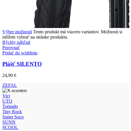
Výber možností
Tento produkt má viacero variantov. Možnosti si
môžete vybrať na stránke produktu.
Rýchly náhľad
Porovnať
Pridať do wishlistu
Plášť SILENTO
24,90
€
ZEFAL
Vici
UTO
Torpado
Tiny Rock
Super Soco
SUNN
SCOOL