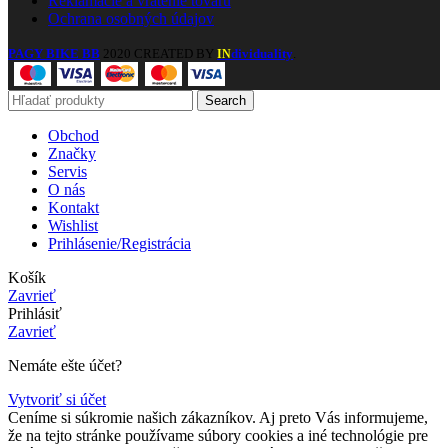
Reklamácie a vrátenie tovaru
Ochrana osobných údajov
PAGY BIKE BB
2020 CREATED BY
dividuality
.
IN
Search
Obchod
Značky
Servis
O nás
Kontakt
Wishlist
Prihlásenie/Registrácia
Košík
Zavrieť
Prihlásiť
Zavrieť
Nemáte ešte účet?
Vytvoriť si účet
Ceníme si súkromie našich zákazníkov. Aj preto Vás informujeme,
že na tejto stránke používame súbory cookies a iné technológie pre