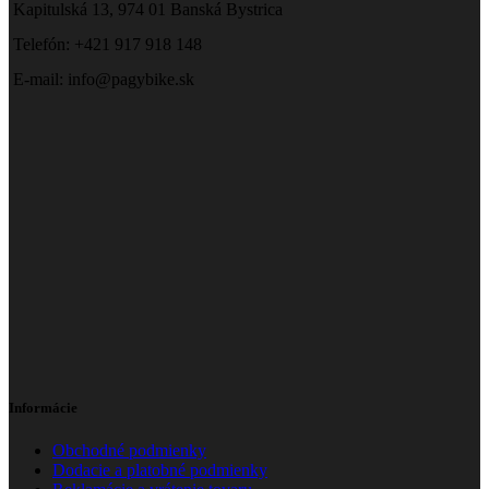
Kapitulská 13, 974 01 Banská Bystrica
Telefón: +421 917 918 148
E-mail: info@pagybike.sk
Informácie
Obchodné podmienky
Dodacie a platobné podmienky