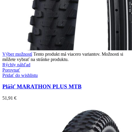
Výber možností
Tento produkt má viacero variantov. Možnosti si
môžete vybrať na stránke produktu.
Rýchly náhľad
Porovnať
Pridať do wishlistu
Plášť MARATHON PLUS MTB
51,91
€