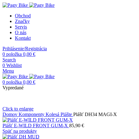
Obchod
Značky
Servis
O nás
Kontakt
Prihlásenie/Registrácia
0
položka
0,00
€
Search
0
Wishlist
Menu
0
položka
0,00
€
Vypredané
Click to enlarge
Domov
Komponenty
Kolesá
Plášte
Plášť DH34 MAGI-X
Plášť E-WILD FRONT GUM-X
85,90
€
Späť na produkty