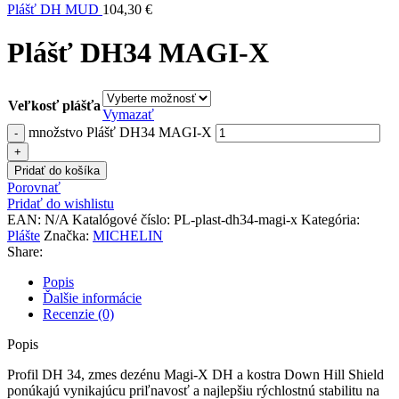
Plášť DH MUD
104,30
€
Plášť DH34 MAGI-X
Veľkosť plášťa
Vymazať
množstvo Plášť DH34 MAGI-X
Pridať do košíka
Porovnať
Pridať do wishlistu
EAN:
N/A
Katalógové číslo:
PL-plast-dh34-magi-x
Kategória:
Plášte
Značka:
MICHELIN
Share:
Popis
Ďalšie informácie
Recenzie (0)
Popis
Profil DH 34, zmes dezénu Magi-X DH a kostra Down Hill Shield
ponúkajú vynikajúcu priľnavosť a najlepšiu rýchlostnú stabilitu na