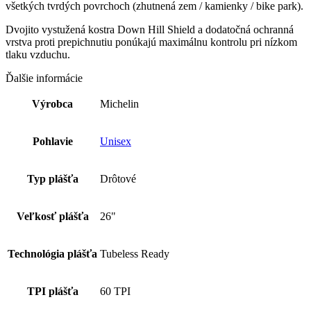
všetkých tvrdých povrchoch (zhutnená zem / kamienky / bike park).
Dvojito vystužená kostra Down Hill Shield a dodatočná ochranná
vrstva proti prepichnutiu ponúkajú maximálnu kontrolu pri nízkom
tlaku vzduchu.
Ďalšie informácie
Výrobca
Michelin
Pohlavie
Unisex
Typ plášťa
Drôtové
Veľkosť plášťa
26"
Technológia plášťa
Tubeless Ready
TPI plášťa
60 TPI