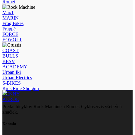
Romet
Max1
MARIN
Frog Bikes
Frappé
FORCE
EOVOLT
COAST
BULLS
BESV
ACADEMY
Urban Iki
Urban Electrics
S-BIKES
Kids Ride Shotgun
KENNY
AEROE
Predaj bicyklov Rock Machine a Romet. Cykloservis všetkých
značiek.
Kontakt