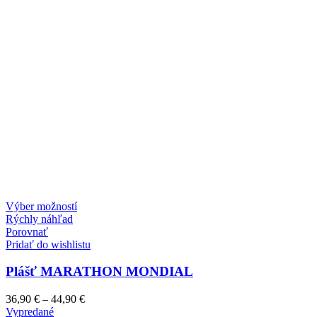
Výber možností
Rýchly náhľad
Porovnať
Pridať do wishlistu
Plášť MARATHON MONDIAL
36,90
€
–
44,90
€
Vypredané