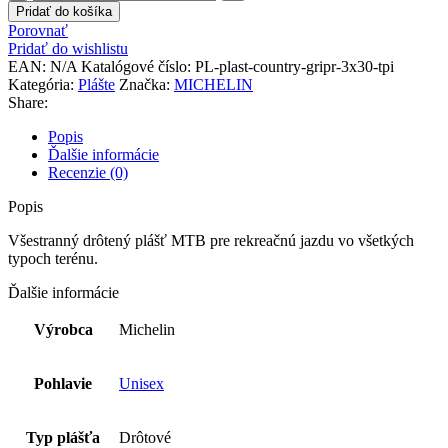
Pridať do košíka
Porovnať
Pridať do wishlistu
EAN:
N/A
Katalógové číslo:
PL-plast-country-gripr-3x30-tpi
Kategória:
Plášte
Značka:
MICHELIN
Share:
Popis
Ďalšie informácie
Recenzie (0)
Popis
Všestranný drôtený plášť MTB pre rekreačnú jazdu vo všetkých
typoch terénu.
Ďalšie informácie
Výrobca
Michelin
Pohlavie
Unisex
Typ plášťa
Drôtové