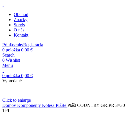
Obchod
Značky
Servis
O nás
Kontakt
Prihlásenie/Registrácia
0
položka
0,00
€
Search
0
Wishlist
Menu
0
položka
0,00
€
Vypredané
Click to enlarge
Domov
Komponenty
Kolesá
Plášte
Plášt COUNTRY GRIPR 3×30
TPI