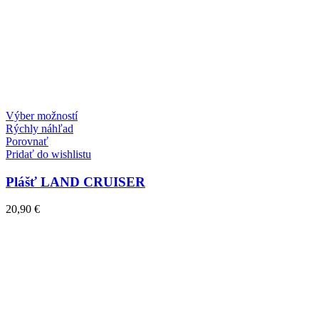
Tento
Výber možností
produkt
Rýchly náhľad
má
Porovnať
viacero
Pridať do wishlistu
variantov.
Možnosti
Plášť LAND CRUISER
si
môžete
20,90
€
vybrať
na
stránke
produktu.