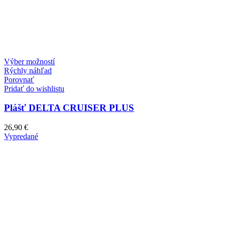
Tento
Výber možností
produkt
Rýchly náhľad
má
Porovnať
viacero
Pridať do wishlistu
variantov.
Možnosti
Plášť DELTA CRUISER PLUS
si
môžete
26,90
€
vybrať
Vypredané
na
stránke
produktu.