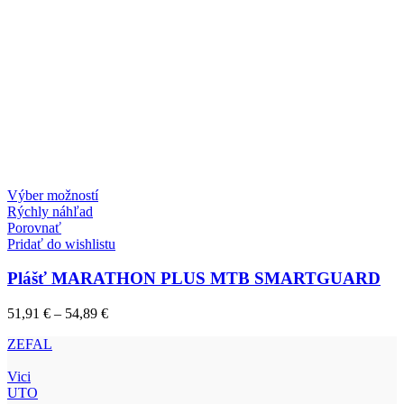
Tento
Výber možností
produkt
Rýchly náhľad
má
Porovnať
viacero
Pridať do wishlistu
variantov.
Možnosti
Plášť MARATHON PLUS MTB SMARTGUARD
si
môžete
Price
51,91
€
–
54,89
€
vybrať
range:
na
ZEFAL
51,91 €
stránke
through
produktu.
Vici
54,89 €
UTO