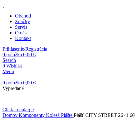
Obchod
Značky
Servis
O nás
Kontakt
Prihlásenie/Registrácia
0
položka
0,00
€
Search
0
Wishlist
Menu
0
položka
0,00
€
Vypredané
Click to enlarge
Domov
Komponenty
Kolesá
Plášte
Plášť CITY STREET 26×1.60