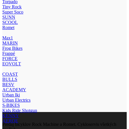
Torpado
Tiny Rock
Super Soco
SUNN
SCOOL
Romet
Max1
MARIN
Frog Bikes
Frappé
FORCE
EOVOLT
COAST
BULLS
BESV
ACADEMY
Urban Iki
Urban Electrics
S-BIKES
Kids Ride Shotgun
KENNY
AEROE
Predaj bicyklov Rock Machine a Romet. Cykloservis všetkých