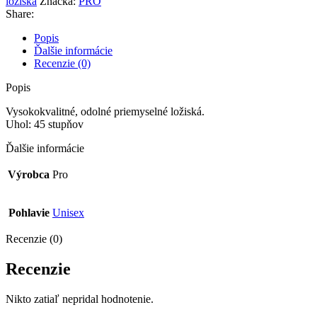
ložiská
Značka:
PRO
O:46.8/I:34/H:7mm
Share:
Popis
Ďalšie informácie
Recenzie (0)
Popis
Vysokokvalitné, odolné priemyselné ložiská.
Uhol: 45 stupňov
Ďalšie informácie
Výrobca
Pro
Pohlavie
Unisex
Recenzie (0)
Recenzie
Nikto zatiaľ nepridal hodnotenie.