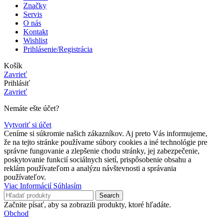
Značky
Servis
O nás
Kontakt
Wishlist
Prihlásenie/Registrácia
Košík
Zavrieť
Prihlásiť
Zavrieť
Nemáte ešte účet?
Vytvoriť si účet
Ceníme si súkromie našich zákazníkov. Aj preto Vás informujeme,
že na tejto stránke používame súbory cookies a iné technológie pre
správne fungovanie a zlepšenie chodu stránky, jej zabezpečenie,
poskytovanie funkcií sociálnych sietí, prispôsobenie obsahu a
reklám používateľom a analýzu návštevnosti a správania
používateľov.
Viac
Viac Informácií
Súhlasím
Informácií
Search
Začnite písať, aby sa zobrazili produkty, ktoré hľadáte.
Obchod