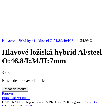
Hlavové ložiská hybrid Al/steel O:51.8/I:40/H:8mm
54,99
€
Hlavové ložiská hybrid Al/steel
O:46.8/I:34/H:7mm
39,99
€
Na sklade u dodávateľa: 1 ks
množstvo
Pridať do košíka
Hlavové
Porovnať
ložiská
Pridať do wishlistu
hybrid
EAN:
N/A
Katalógové číslo:
YPRHS0075
Kategória:
Podložky a
Al/steel