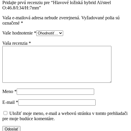
Pridajte prvú recenziu pre “Hlavové ložiská hybrid Al/steel
O:46.8/I:34/H:7mm”
Vaša e-mailová adresa nebude zverejnená.
Vyžadované polia sú
označené
*
Vaše hodnotenie
*
Vaša recenzia
*
Meno
*
E-mail
*
Uložiť moje meno, e-mail a webovú stránku v tomto prehliadači
pre moje budúce komentáre.