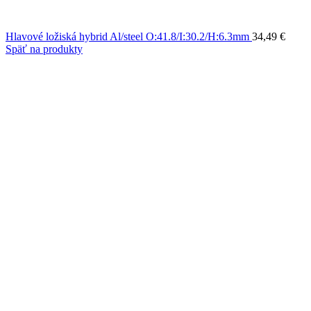
Hlavové ložiská hybrid Al/steel O:41.8/I:30.2/H:6.3mm
34,49
€
Späť na produkty