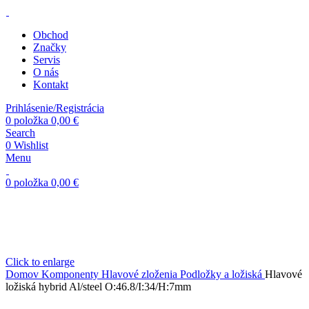
Obchod
Značky
Servis
O nás
Kontakt
Prihlásenie/Registrácia
0
položka
0,00
€
Search
0
Wishlist
Menu
0
položka
0,00
€
Click to enlarge
Domov
Komponenty
Hlavové zloženia
Podložky a ložiská
Hlavové
ložiská hybrid Al/steel O:46.8/I:34/H:7mm