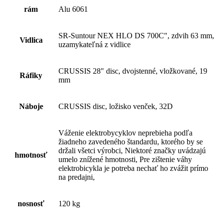
rám
Alu 6061
SR-Suntour NEX HLO DS 700C", zdvih 63 mm,
Vidlica
uzamykateľná z vidlice
CRUSSIS 28" disc, dvojstenné, vložkované, 19
Ráfiky
mm
Náboje
CRUSSIS disc, ložisko venček, 32D
Váženie elektrobycyklov neprebieha podľa
žiadneho zavedeného štandardu, ktorého by se
držali všetci výrobci, Niektoré značky uvádzajú
hmotnosť
umelo znížené hmotnosti, Pre zištenie váhy
elektrobicykla je potreba nechať ho zvážit prímo
na predajni,
nosnosť
120 kg