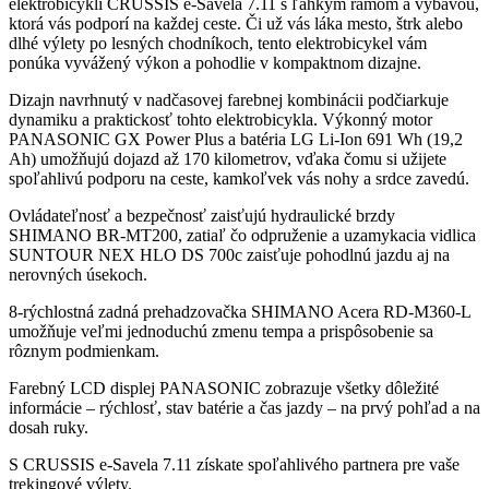
elektrobicykli CRUSSIS e-Savela 7.11 s ľahkým rámom a výbavou,
ktorá vás podporí na každej ceste. Či už vás láka mesto, štrk alebo
dlhé výlety po lesných chodníkoch, tento elektrobicykel vám
ponúka vyvážený výkon a pohodlie v kompaktnom dizajne.
Dizajn navrhnutý v nadčasovej farebnej kombinácii podčiarkuje
dynamiku a praktickosť tohto elektrobicykla. Výkonný motor
PANASONIC GX Power Plus a batéria LG Li-Ion 691 Wh (19,2
Ah) umožňujú dojazd až 170 kilometrov, vďaka čomu si užijete
spoľahlivú podporu na ceste, kamkoľvek vás nohy a srdce zavedú.
Ovládateľnosť a bezpečnosť zaisťujú hydraulické brzdy
SHIMANO BR-MT200, zatiaľ čo odpruženie a uzamykacia vidlica
SUNTOUR NEX HLO DS 700c zaisťuje pohodlnú jazdu aj na
nerovných úsekoch.
8-rýchlostná zadná prehadzovačka SHIMANO Acera RD-M360-L
umožňuje veľmi jednoduchú zmenu tempa a prispôsobenie sa
rôznym podmienkam.
Farebný LCD displej PANASONIC zobrazuje všetky dôležité
informácie – rýchlosť, stav batérie a čas jazdy – na prvý pohľad a na
dosah ruky.
S CRUSSIS e-Savela 7.11 získate spoľahlivého partnera pre vaše
trekingové výlety.