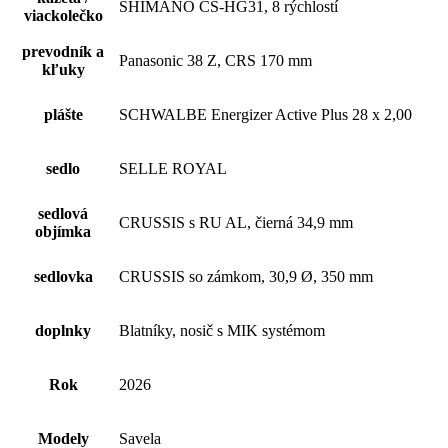
SHIMANO CS-HG31, 8 rýchlostí
viackolečko
prevodník a
Panasonic 38 Z, CRS 170 mm
kľuky
plášte
SCHWALBE Energizer Active Plus 28 x 2,00
sedlo
SELLE ROYAL
sedlová
CRUSSIS s RU AL, čierná 34,9 mm
objímka
sedlovka
CRUSSIS so zámkom, 30,9 Ø, 350 mm
doplnky
Blatníky, nosič s MIK systémom
Rok
2026
Modely
Savela