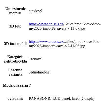
Umiestnenie
stredový
motoru
https://www.crussis.cz/
../files/produktove-foto-
3D foto
my2026-import/e-savela-7-11-07.jpg
https://www.crussis.cz/
../files/produktove-foto-
3D foto mobil
my2026-import/e-savela-7-11-06.jpg
Kategória
Trekové
elektrobicykla
Farebná
Jednofarebné
varianta
Modelová séria
7
ovladanie
PANASONIC LCD panel, farebný displej