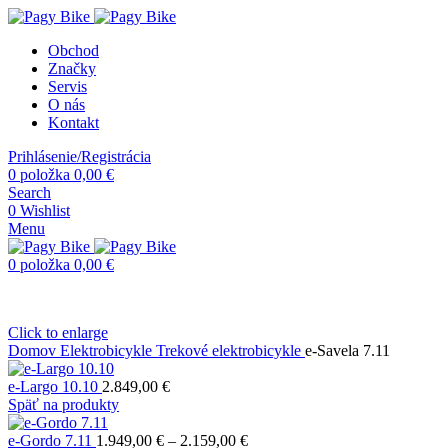
Obchod
Značky
Servis
O nás
Kontakt
Prihlásenie/Registrácia
0
položka
0,00
€
Search
0
Wishlist
Menu
0
položka
0,00
€
Click to enlarge
Domov
Elektrobicykle
Trekové elektrobicykle
e-Savela 7.11
e-Largo 10.10
2.849,00
€
Späť na produkty
Price
e-Gordo 7.11
1.949,00
€
–
2.159,00
€