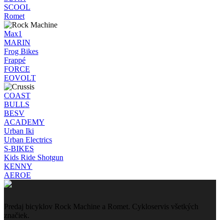
SCOOL
Romet
Max1
MARIN
Frog Bikes
Frappé
FORCE
EOVOLT
COAST
BULLS
BESV
ACADEMY
Urban Iki
Urban Electrics
S-BIKES
Kids Ride Shotgun
KENNY
AEROE
Predaj bicyklov Rock Machine a Romet. Cykloservis všetkých
značiek.