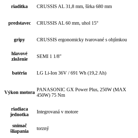
riaditka
CRUSSIS AL 31,8 mm, šírka 680 mm
predstavec
CRUSSIS AL 60 mm, uhol 15°
gripy
CRUSSIS ergonomicky tvarované s objímkou
hlavové
SEMI 1 1/8"
zloženie
batéria
LG Li-Ion 36V / 691 Wh (19,2 Ah)
PANASONIC GX Power Plus, 250W (MAX
Výkon motora
450W) 75 Nm
riadiaca
Integrovaná v motore
jednotka
snímač
torzný
šliapania