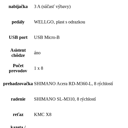
nabíjačka
3 A (súčasť výbavy)
pedály
WELLGO, plast s odrazkou
USB port
USB Micro-B
Asistent
áno
chôdze
Počet
1 x 8
prevodov
prehadzovačka
SHIMANO Acera RD-M360-L, 8 rýchlostí
radenie
SHIMANO SL-M310, 8 rýchlostí
reťaz
KMC X8
kazeta /