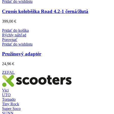
Pridať do wishlistu
Crussis koloběžka Road 4.2-1 černá/žlutá
399,00
€
Pridať do košíka
Rýchly náhľad
Porovnať
Pridať do wishlistu
Pružinový adaptér
24,96
€
ZEFAL
Vici
UTO
Torpado
Tiny Rock
Super Soco
SUNN