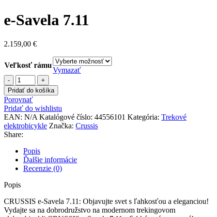
range:
1.949,00 €
e-Savela 7.11
through
2.159,00 €
2.159,00
€
Veľkosť rámu
Vymazať
množstvo
e-
Pridať do košíka
Savela
Porovnať
7.11
Pridať do wishlistu
EAN:
N/A
Katalógové číslo:
44556101
Kategória:
Trekové
elektrobicykle
Značka:
Crussis
Share:
Popis
Ďalšie informácie
Recenzie (0)
Popis
CRUSSIS e-Savela 7.11: Objavujte svet s ľahkosťou a eleganciou!
Vydajte sa na dobrodružstvo na modernom trekingovom