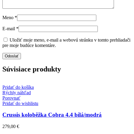
Meno
*
E-mail
*
Uložiť moje meno, e-mail a webovú stránku v tomto prehliadači
pre moje budúce komentáre.
Súvisiace produkty
Pridať do košíka
Rýchly náhľad
Porovnať
Pridať do wishlistu
Crussis koloběžka Cobra 4.4 bílá/modrá
279,00
€