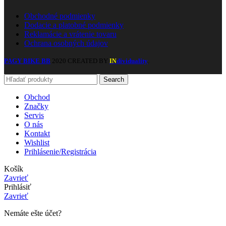
Obchodné podmienky
Dodacie a platobné podmienky
Reklamácie a vrátenie tovaru
Ochrana osobných údajov
PAGY BIKE BB
2020 CREATED BY
dividuality
.
IN
Search
Obchod
Značky
Servis
O nás
Kontakt
Wishlist
Prihlásenie/Registrácia
Košík
Zavrieť
Prihlásiť
Zavrieť
Nemáte ešte účet?