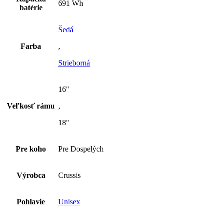
691 Wh
batérie
Šedá
Farba
,
Strieborná
16"
Veľkosť rámu
,
18"
Pre koho
Pre Dospelých
Výrobca
Crussis
Pohlavie
Unisex