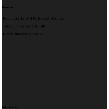
Kontakt
Kapitulská 13, 974 01 Banská Bystrica
Telefón: +421 917 918 148
E-mail: info@pagybike.sk
Informácie