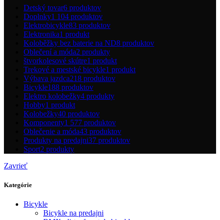
Detský tovar
6 produktov
Doplnky
1 104 produktov
Elektrobicykle
83 produktov
Elektronika
1 produkt
Koloběžky bez baterie na ND
8 produktov
Oblečení a móda
2 produkty
štvorkolesové skútre
1 produkt
Trekové a mestské bicykle
1 produkt
Výbava jazdca
218 produktov
Bicykle
188 produktov
Elektro kolobežky
4 produkty
Hobby
1 produkt
Kolobežky
40 produktov
Komponenty
1 577 produktov
Oblečenie a móda
43 produktov
Produkty na predajni
37 produktov
Sport
2 produkty
Zavrieť
Kategórie
Bicykle
Bicykle na predajni