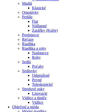
Madlá
Klasické
Omotávky
Pedále
Flat
Nášlapné
Zarážky (Kufre)
Predstavce
Reťaze
Riadítka
Riadítka a rohy
Nadstavce
Rohy
Sedlá
Poťahy
Sedlovky
Odpružené
Pevné
Teleskopické
Stredové osky
Lisovacie
Vidlice a tlmiče
Vidlice
Oblečení a móda
Módní doplňky