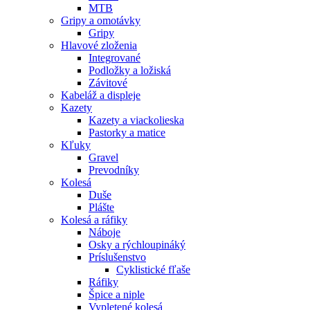
MTB
Gripy a omotávky
Gripy
Hlavové zloženia
Integrované
Podložky a ložiská
Závitové
Kabeláž a displeje
Kazety
Kazety a viackolieska
Pastorky a matice
Kľuky
Gravel
Prevodníky
Kolesá
Duše
Plášte
Kolesá a ráfiky
Náboje
Osky a rýchloupináký
Príslušenstvo
Cyklistické fľaše
Ráfiky
Špice a niple
Vypletené kolesá