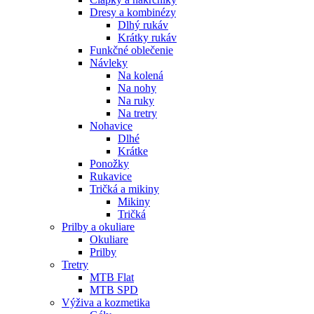
Dresy a kombinézy
Dlhý rukáv
Krátky rukáv
Funkčné oblečenie
Návleky
Na kolená
Na nohy
Na ruky
Na tretry
Nohavice
Dlhé
Krátke
Ponožky
Rukavice
Tričká a mikiny
Mikiny
Tričká
Prilby a okuliare
Okuliare
Prilby
Tretry
MTB Flat
MTB SPD
Výživa a kozmetika