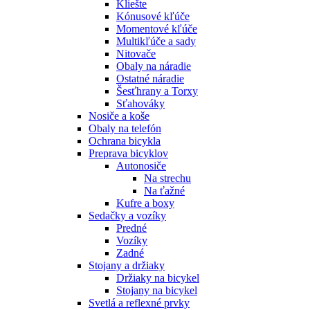
Kliešte
Kónusové kľúče
Momentové kľúče
Multikľúče a sady
Nitovače
Obaly na náradie
Ostatné náradie
Šesťhrany a Torxy
Sťahováky
Nosiče a koše
Obaly na telefón
Ochrana bicykla
Preprava bicyklov
Autonosiče
Na strechu
Na ťažné
Kufre a boxy
Sedačky a vozíky
Predné
Vozíky
Zadné
Stojany a držiaky
Držiaky na bicykel
Stojany na bicykel
Svetlá a reflexné prvky