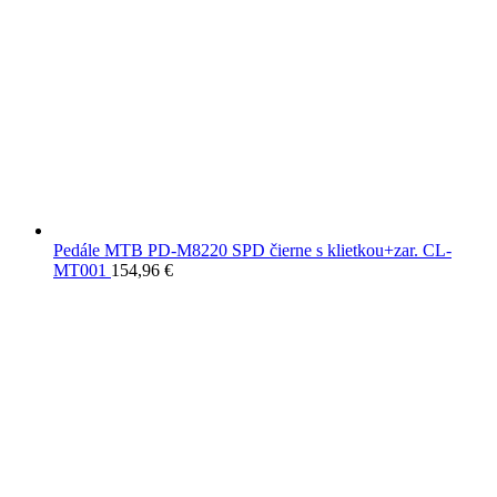
Pedále MTB PD-M8220 SPD čierne s klietkou+zar. CL-
MT001
154,96
€