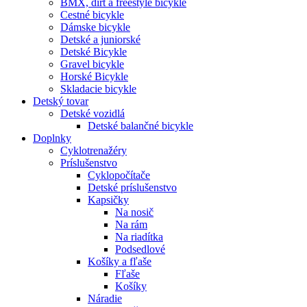
BMX, dirt a freestyle bicykle
Cestné bicykle
Dámske bicykle
Detské a juniorské
Detské Bicykle
Gravel bicykle
Horské Bicykle
Skladacie bicykle
Detský tovar
Detské vozidlá
Detské balančné bicykle
Doplnky
Cyklotrenažéry
Príslušenstvo
Cyklopočítače
Detské príslušenstvo
Kapsičky
Na nosič
Na rám
Na riadítka
Podsedlové
Košíky a fľaše
Fľaše
Košíky
Náradie