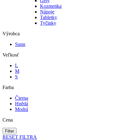
Gély
Kozmetika
Nápoje
Tabletky
Tyčinky
Výrobca
Sunn
Veľkosť
L
M
S
Farba
Čierna
Hnědá
Modrá
Cena
Filter
RESET FILTRA