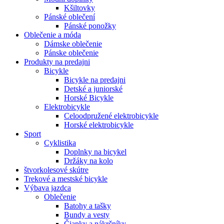
Kšiltovky
Pánské oblečení
Pánské ponožky
Oblečenie a móda
Dámske oblečenie
Pánske oblečenie
Produkty na predajni
Bicykle
Bicykle na predajni
Detské a juniorské
Horské Bicykle
Elektrobicykle
Celoodpružené elektrobicykle
Horské elektrobicykle
Sport
Cyklistika
Doplnky na bicykel
Držáky na kolo
štvorkolesové skútre
Trekové a mestské bicykle
Výbava jazdca
Oblečenie
Batohy a tašky
Bundy a vesty
Čiapky a nákrčníky