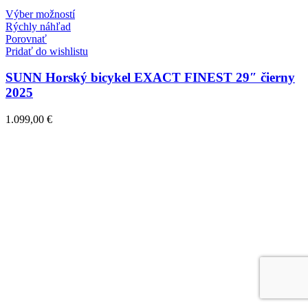
Tento
Výber možností
produkt
Rýchly náhľad
má
Porovnať
viacero
Pridať do wishlistu
variantov.
Možnosti
SUNN Horský bicykel EXACT FINEST 29″ čierny
si
2025
môžete
vybrať
1.099,00
€
na
stránke
produktu.