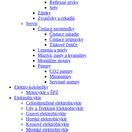
Reflexné prvky
Sety
Zámky
Zvončeky a zrkadlá
Servis
Čistiace prostriedky
Čistiace náradie
Čistiace prípravky
Tlakové čističe
Lepenia a tmely
Mazivá, pasty a kvapaliny
Montážne stojany
Pumpy
CO2 pumpy
Minipumpy
Servisné pumpy
Elektro kolobežky
Motocykle s ŠPZ
Elektrobicykle
Celoodpružené elektrobicykle
City a Trekking Elektrobicykle
Gravel elektrobicykle
Horské elektrobicykle
Krosové elektrobicykle
Mestské elektrobicykle