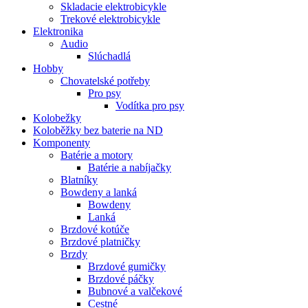
Skladacie elektrobicykle
Trekové elektrobicykle
Elektronika
Audio
Slúchadlá
Hobby
Chovatelské potřeby
Pro psy
Vodítka pro psy
Kolobežky
Koloběžky bez baterie na ND
Komponenty
Batérie a motory
Batérie a nabíjačky
Blatníky
Bowdeny a lanká
Bowdeny
Lanká
Brzdové kotúče
Brzdové platničky
Brzdy
Brzdové gumičky
Brzdové páčky
Bubnové a valčekové
Cestné