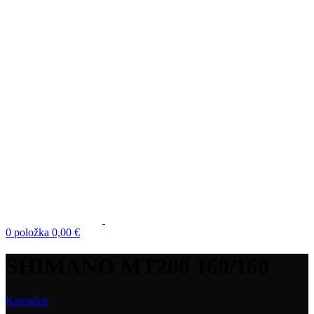
0
položka
0,00
€
SHIMANO MT200 160/160
Kategórie