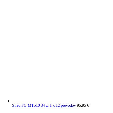
Stred FC-MT510 34 z. 1 x 12 prevodov
95,95
€