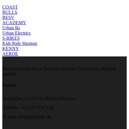
COAST
BULLS
BESV
ACADEMY
Urban Iki
Urban Electrics
S-BIKES
Kids Ride Shotgun
KENNY
AEROE
Predaj bicyklov Rock Machine a Romet. Cykloservis všetkých
značiek.
Kontakt
Kapitulská 13, 974 01 Banská Bystrica
Telefón: +421 917 918 148
E-mail: info@pagybike.sk