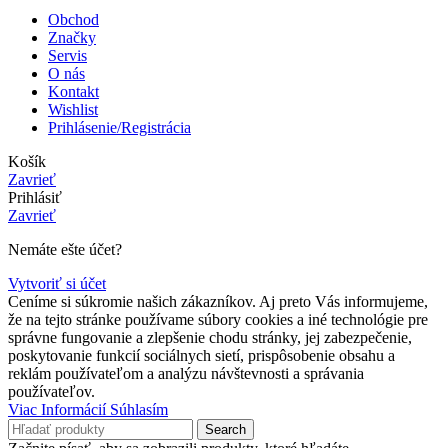
Obchod
Značky
Servis
O nás
Kontakt
Wishlist
Prihlásenie/Registrácia
Košík
Zavrieť
Prihlásiť
Zavrieť
Nemáte ešte účet?
Vytvoriť si účet
Ceníme si súkromie našich zákazníkov. Aj preto Vás informujeme,
že na tejto stránke používame súbory cookies a iné technológie pre
správne fungovanie a zlepšenie chodu stránky, jej zabezpečenie,
poskytovanie funkcií sociálnych sietí, prispôsobenie obsahu a
reklám používateľom a analýzu návštevnosti a správania
používateľov.
Viac
Viac Informácií
Súhlasím
Informácií
Search