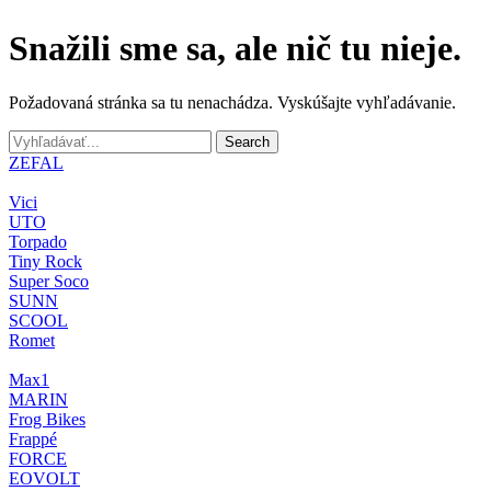
Snažili sme sa, ale nič tu nieje.
Požadovaná stránka sa tu nenachádza. Vyskúšajte vyhľadávanie.
Search
ZEFAL
Vici
UTO
Torpado
Tiny Rock
Super Soco
SUNN
SCOOL
Romet
Max1
MARIN
Frog Bikes
Frappé
FORCE
EOVOLT