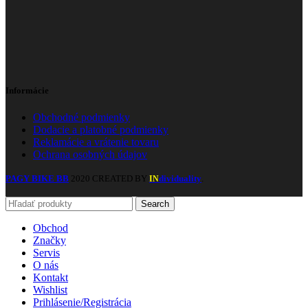
Informácie
Obchodné podmienky
Dodacie a platobné podmienky
Reklamácie a vrátenie tovaru
Ochrana osobných údajov
PAGY BIKE BB
2020 CREATED BY
dividuality
.
IN
Search
Obchod
Značky
Servis
O nás
Kontakt
Wishlist
Prihlásenie/Registrácia