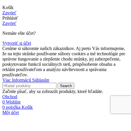
Košík
Zavrieť
Prihlásiť
Zavrieť
Nemáte ešte účet?
Vytvoriť si účet
Ceníme si súkromie našich zákazníkov. Aj preto Vás informujeme,
že na tejto stránke používame súbory cookies a iné technológie pre
správne fungovanie a zlepšenie chodu stránky, jej zabezpečenie,
poskytovanie funkcií sociálnych sietí, prispôsobenie obsahu a
reklám používateľom a analýzu návštevnosti a správania
používateľov.
Viac
Viac Informácií
Súhlasím
Informácií
Search
Začnite písať, aby sa zobrazili produkty, ktoré hľadáte.
Obchod
0
Wishlist
0
položka
Košík
Môj účet
Odstúpiť od zmluvy tu