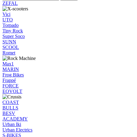
ZEFAL
Vici
UTO
Torpado
Tiny Rock
Super Soco
SUNN
SCOOL
Romet
Max1
MARIN
Frog Bikes
Frappé
FORCE
EOVOLT
COAST
BULLS
BESV
ACADEMY
Urban Iki
Urban Electrics
S-BIKES