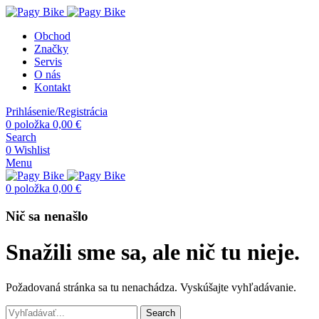
Obchod
Značky
Servis
O nás
Kontakt
Prihlásenie/Registrácia
0
položka
0,00
€
Search
0
Wishlist
Menu
0
položka
0,00
€
Nič sa nenašlo
Snažili sme sa, ale nič tu nieje.
Požadovaná stránka sa tu nenachádza. Vyskúšajte vyhľadávanie.
Search