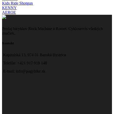
Kids Ride Shotgun
KENNY
AEROE
Predaj bicyklov Rock Machine a Romet. Cykloservis všetkých
značiek.
Kontakt
Kapitulská 13, 974 01 Banská Bystrica
Telefón: +421 917 918 148
E-mail: info@pagybike.sk