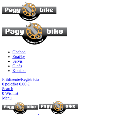
Obchod
Značky
Servis
O nás
Kontakt
Prihlásenie/Registrácia
0
položka
0,00
€
Search
0
Wishlist
Menu