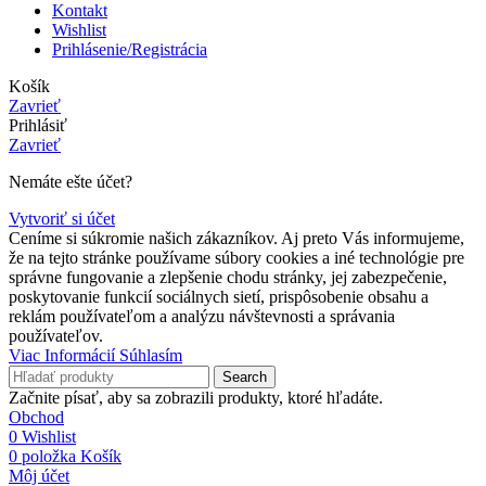
Kontakt
Wishlist
Prihlásenie/Registrácia
Košík
Zavrieť
Prihlásiť
Zavrieť
Nemáte ešte účet?
Vytvoriť si účet
Ceníme si súkromie našich zákazníkov. Aj preto Vás informujeme,
že na tejto stránke používame súbory cookies a iné technológie pre
správne fungovanie a zlepšenie chodu stránky, jej zabezpečenie,
poskytovanie funkcií sociálnych sietí, prispôsobenie obsahu a
reklám používateľom a analýzu návštevnosti a správania
používateľov.
Viac
Viac Informácií
Súhlasím
Informácií
Search
Začnite písať, aby sa zobrazili produkty, ktoré hľadáte.
Obchod
0
Wishlist
0
položka
Košík
Môj účet