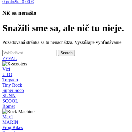
0
položka
0,00
€
Nič sa nenašlo
Snažili sme sa, ale nič tu nieje.
Požadovaná stránka sa tu nenachádza. Vyskúšajte vyhľadávanie.
Search
ZEFAL
Vici
UTO
Torpado
Tiny Rock
Super Soco
SUNN
SCOOL
Romet
Max1
MARIN
Frog Bikes