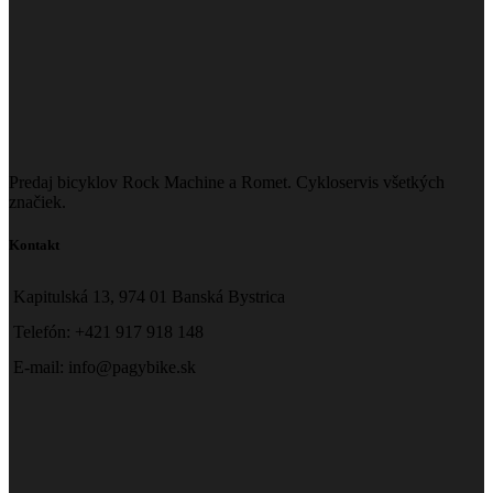
Predaj bicyklov Rock Machine a Romet. Cykloservis všetkých
značiek.
Kontakt
Kapitulská 13, 974 01 Banská Bystrica
Telefón: +421 917 918 148
E-mail: info@pagybike.sk