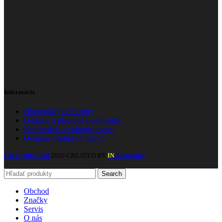
Informácie
Obchodné podmienky
Dodacie a platobné podmienky
Reklamácie a vrátenie tovaru
Ochrana osobných údajov
PAGY BIKE BB
2020 CREATED BY
dividuality
.
IN
Search
Obchod
Značky
Servis
O nás