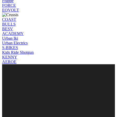
Frappé
FORCE
EOVOLT
COAST
BULLS
BESV
ACADEMY
Urban Iki
Urban Electrics
S-BIKES
Kids Ride Shotgun
KENNY
AEROE