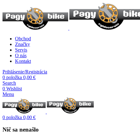
Obchod
Značky
Servis
O nás
Kontakt
Prihlásenie/Registrácia
0
položka
0,00
€
Search
0
Wishlist
Menu
0
položka
0,00
€
Nič sa nenašlo