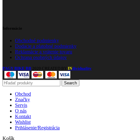
Informácie
Obchodné podmienky
Dodacie a platobné podmienky
Reklamácie a vrátenie tovaru
Ochrana osobných údajov
PAGY BIKE BB
2020 CREATED BY
dividuality
.
IN
Search
Obchod
Značky
Servis
O nás
Kontakt
Wishlist
Prihlásenie/Registrácia
Košík