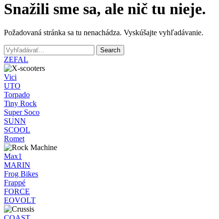
Snažili sme sa, ale nič tu nieje.
Požadovaná stránka sa tu nenachádza. Vyskúšajte vyhľadávanie.
Search
ZEFAL
Vici
UTO
Torpado
Tiny Rock
Super Soco
SUNN
SCOOL
Romet
Max1
MARIN
Frog Bikes
Frappé
FORCE
EOVOLT
COAST