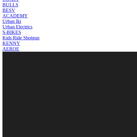
BULLS
BESV
ACADEMY
Urban Iki
Urban Electrics
S-BIKES
Kids Ride Shotgun
KENNY
AEROE