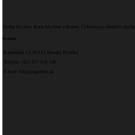
Predaj bicyklov Rock Machine a Romet. Cykloservis všetkých značie
Kontakt
Kapitulská 13, 974 01 Banská Bystrica
Telefón: +421 917 918 148
E-mail: info@pagybike.sk