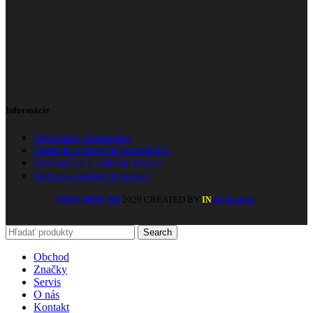
Informácie
Obchodné podmienky
Dodacie a platobné podmienky
Reklamácie a vrátenie tovaru
Ochrana osobných údajov
PAGY BIKE BB
2020 CREATED BY
dividuality
.
IN
Search
Obchod
Značky
Servis
O nás
Kontakt