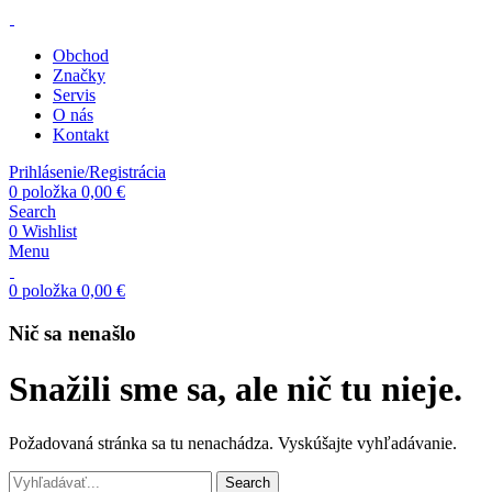
Obchod
Značky
Servis
O nás
Kontakt
Prihlásenie/Registrácia
0
položka
0,00
€
Search
0
Wishlist
Menu
0
položka
0,00
€
Nič sa nenašlo
Snažili sme sa, ale nič tu nieje.
Požadovaná stránka sa tu nenachádza. Vyskúšajte vyhľadávanie.
Search