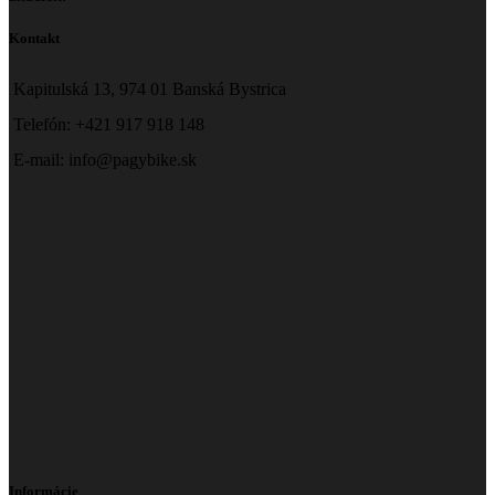
Kontakt
Kapitulská 13, 974 01 Banská Bystrica
Telefón: +421 917 918 148
E-mail: info@pagybike.sk
Informácie