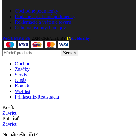
Obchodné podmienky
Dodacie a platobné podmienky
Reklamácie a vrátenie tovaru
Ochrana osobných údajov
PAGY BIKE BB
2020 CREATED BY
dividuality
.
IN
Search
Obchod
Značky
Servis
O nás
Kontakt
Wishlist
Prihlásenie/Registrácia
Košík
Zavrieť
Prihlásiť
Zavrieť
Nemáte ešte účet?