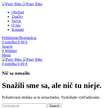
Obchod
Značky
Servis
O nás
Kontakt
Prihlásenie/Registrácia
0
položka
0,00
€
Search
0
Wishlist
Menu
0
položka
0,00
€
Nič sa nenašlo
Snažili sme sa, ale nič tu nieje.
Požadovaná stránka sa tu nenachádza. Vyskúšajte vyhľadávanie.
Search