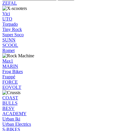
ZEFAL
Vici
UTO
Torpado
Tiny Rock
Super Soco
SUNN
SCOOL
Romet
Max1
MARIN
Frog Bikes
Frappé
FORCE
EOVOLT
COAST
BULLS
BESV
ACADEMY
Urban Iki
Urban Electrics
S-BIKES