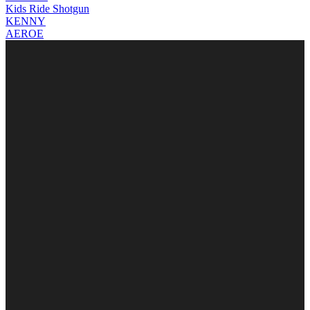
Kids Ride Shotgun
KENNY
AEROE