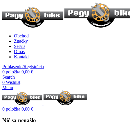
Obchod
Značky
Servis
O nás
Kontakt
Prihlásenie/Registrácia
0
položka
0,00
€
Search
0
Wishlist
Menu
0
položka
0,00
€
Nič sa nenašlo