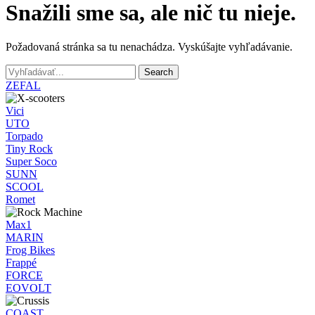
Snažili sme sa, ale nič tu nieje.
Požadovaná stránka sa tu nenachádza. Vyskúšajte vyhľadávanie.
Search
ZEFAL
Vici
UTO
Torpado
Tiny Rock
Super Soco
SUNN
SCOOL
Romet
Max1
MARIN
Frog Bikes
Frappé
FORCE
EOVOLT
COAST