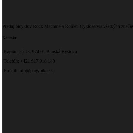
Predaj bicyklov Rock Machine a Romet. Cykloservis všetkých značie
Kontakt
Kapitulská 13, 974 01 Banská Bystrica
Telefón: +421 917 918 148
E-mail: info@pagybike.sk