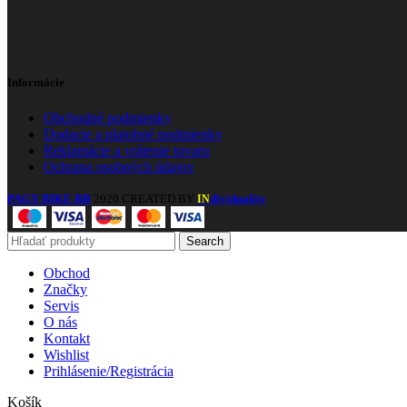
Informácie
Obchodné podmienky
Dodacie a platobné podmienky
Reklamácie a vrátenie tovaru
Ochrana osobných údajov
PAGY BIKE BB
2020 CREATED BY
dividuality
.
IN
Search
Obchod
Značky
Servis
O nás
Kontakt
Wishlist
Prihlásenie/Registrácia
Košík