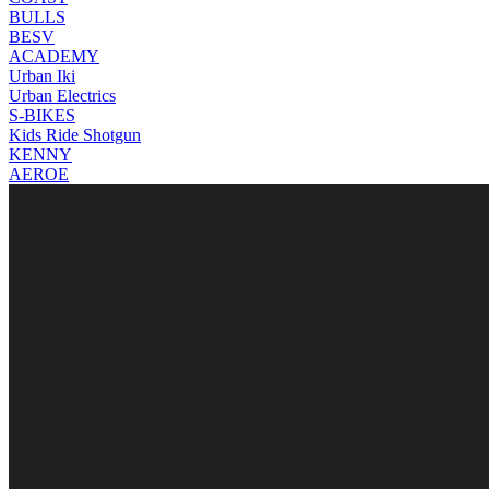
BULLS
BESV
ACADEMY
Urban Iki
Urban Electrics
S-BIKES
Kids Ride Shotgun
KENNY
AEROE