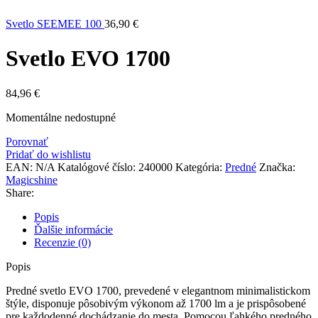
Svetlo SEEMEE 100
36,90
€
Svetlo EVO 1700
84,96
€
Momentálne nedostupné
Porovnať
Pridať do wishlistu
EAN:
N/A
Katalógové číslo:
240000
Kategória:
Predné
Značka:
Magicshine
Share:
Popis
Ďalšie informácie
Recenzie (0)
Popis
Predné svetlo EVO 1700, prevedené v elegantnom minimalistickom
štýle, disponuje pôsobivým výkonom až 1700 lm a je prispôsobené
pre každodenné dochádzanie do mesta. Pomocou ľahkého predného