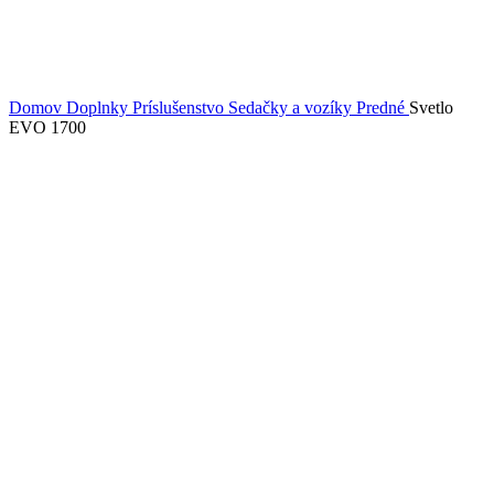
Domov
Doplnky
Príslušenstvo
Sedačky a vozíky
Predné
Svetlo
EVO 1700