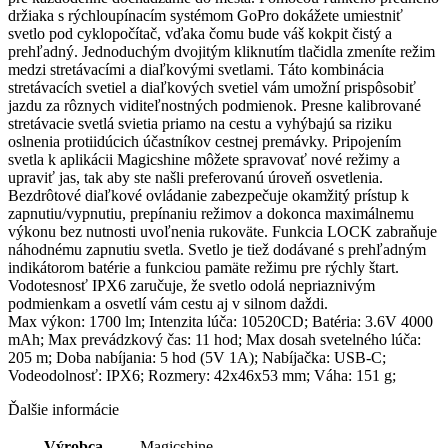
držiaka s rýchloupínacím systémom GoPro dokážete umiestniť
svetlo pod cyklopočítač, vďaka čomu bude váš kokpit čistý a
prehľadný. Jednoduchým dvojitým kliknutím tlačidla zmeníte režim
medzi stretávacími a diaľkovými svetlami. Táto kombinácia
stretávacích svetiel a diaľkových svetiel vám umožní prispôsobiť
jazdu za rôznych viditeľnostných podmienok. Presne kalibrované
stretávacie svetlá svietia priamo na cestu a vyhýbajú sa riziku
oslnenia protiidúcich účastníkov cestnej premávky. Pripojením
svetla k aplikácii Magicshine môžete spravovať nové režimy a
upraviť jas, tak aby ste našli preferovanú úroveň osvetlenia.
Bezdrôtové diaľkové ovládanie zabezpečuje okamžitý prístup k
zapnutiu/vypnutiu, prepínaniu režimov a dokonca maximálnemu
výkonu bez nutnosti uvoľnenia rukoväte. Funkcia LOCK zabraňuje
náhodnému zapnutiu svetla. Svetlo je tiež dodávané s prehľadným
indikátorom batérie a funkciou pamäte režimu pre rýchly štart.
Vodotesnosť IPX6 zaručuje, že svetlo odolá nepriaznivým
podmienkam a osvetlí vám cestu aj v silnom daždi.
Max výkon: 1700 lm; Intenzita lúča: 10520CD; Batéria: 3.6V 4000
mAh; Max prevádzkový čas: 11 hod; Max dosah svetelného lúča:
205 m; Doba nabíjania: 5 hod (5V 1A); Nabíjačka: USB-C;
Vodeodolnosť: IPX6; Rozmery: 42x46x53 mm; Váha: 151 g;
Ďalšie informácie
Výrobca
Magicshine