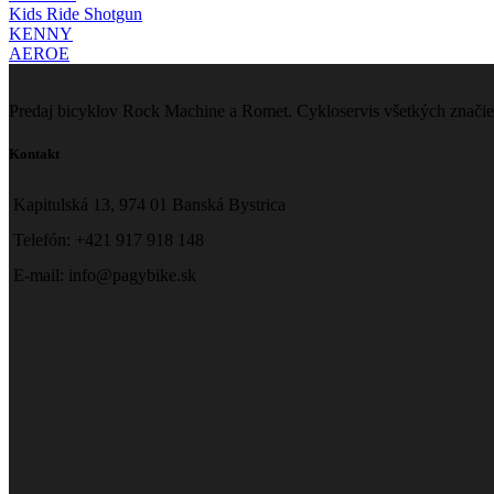
Kids Ride Shotgun
KENNY
AEROE
Predaj bicyklov Rock Machine a Romet. Cykloservis všetkých značie
Kontakt
Kapitulská 13, 974 01 Banská Bystrica
Telefón: +421 917 918 148
E-mail: info@pagybike.sk