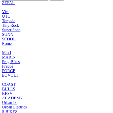
ZEFAL
Vici
UTO
Torpado
Tiny Rock
Super Soco
SUNN
SCOOL
Romet
Max1
MARIN
Frog Bikes
Frappé
FORCE
EOVOLT
COAST
BULLS
BESV
ACADEMY
Urban Iki
Urban Electrics
S-BIKES