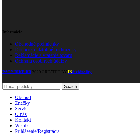
Informácie
Obchodné podmienky
Dodacie a platobné podmienky
Reklamácie a vrátenie tovaru
Ochrana osobných údajov
PAGY BIKE BB
2020 CREATED BY
dividuality
.
IN
Search
Obchod
Značky
Servis
O nás
Kontakt
Wishlist
Prihlásenie/Registrácia