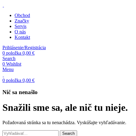
Obchod
Značky
Servis
O nás
Kontakt
Prihlásenie/Registrácia
0
položka
0,00
€
Search
0
Wishlist
Menu
0
položka
0,00
€
Nič sa nenašlo
Snažili sme sa, ale nič tu nieje.
Požadovaná stránka sa tu nenachádza. Vyskúšajte vyhľadávanie.
Search